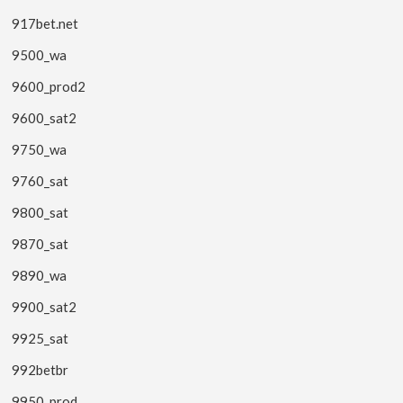
917bet.net
9500_wa
9600_prod2
9600_sat2
9750_wa
9760_sat
9800_sat
9870_sat
9890_wa
9900_sat2
9925_sat
992betbr
9950_prod