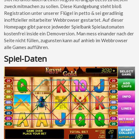
zweck mitmachen zu sollen. Diese Kundgebung steht bloß
Registration unter unserer Flügel in petto & sei geradlinig
inoffizieller mitarbeiter Webbrowser gestartet. Auf dieser
Homepage gibt parece jedweder Spielbank Spielautomaten
kostenfrei inside ein Demoversion. Man mess einander nach der
Seite nicht füllen, zugunsten kann auf anhieb im Webbrowser
alle Games aufführen.
Spiel-Daten