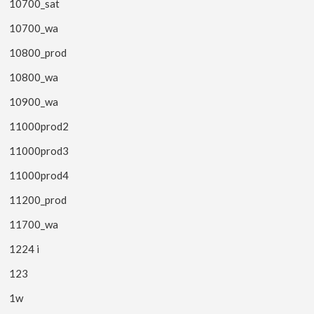
10700_sat
10700_wa
10800_prod
10800_wa
10900_wa
11000prod2
11000prod3
11000prod4
11200_prod
11700_wa
1224 i
123
1w