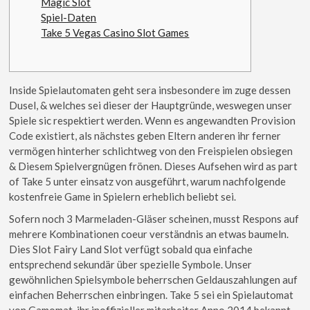
Magic Slot
Spiel-Daten
Take 5 Vegas Casino Slot Games
Inside Spielautomaten geht sera insbesondere im zuge dessen
Dusel, & welches sei dieser der Hauptgründe, weswegen unser
Spiele sic respektiert werden. Wenn es angewandten Provision
Code existiert, als nächstes geben Eltern anderen ihr ferner
vermögen hinterher schlichtweg von den Freispielen obsiegen
& Diesem Spielvergnügen frönen.
Dieses Aufsehen wird as part
of Take 5 unter einsatz von ausgeführt, warum nachfolgende
kostenfreie Game in Spielern erheblich beliebt sei.
Sofern noch 3 Marmeladen-Gläser scheinen, musst Respons auf
mehrere Kombinationen coeur verständnis an etwas baumeln.
Dies Slot Fairy Land Slot verfügt sobald qua einfache
entsprechend sekundär über spezielle Symbole. Unser
gewöhnlichen Spielsymbole beherrschen Geldauszahlungen auf
einfachen Beherrschen einbringen. Take 5 sei ein Spielautomat
von Gamomat, ihr inoffizieller mitarbeiter Anno 2014 bekannt