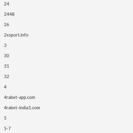
24
2448
26
2xsport.info
3
30
31
32
4
4rabet-app.com
4rabet-india1.com
5
5-7