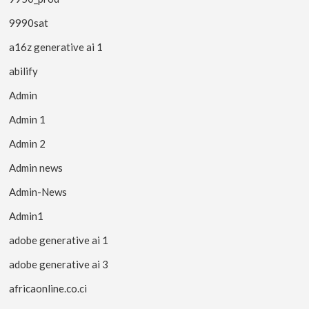
9990sat
a16z generative ai 1
abilify
Admin
Admin 1
Admin 2
Admin news
Admin-News
Admin1
adobe generative ai 1
adobe generative ai 3
africaonline.co.ci