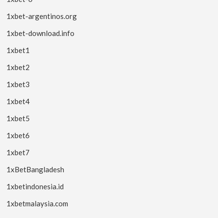
1xbet-argentinos.org
1xbet-download.info
1xbet1
1xbet2
1xbet3
1xbet4
1xbet5
1xbet6
1xbet7
1xBetBangladesh
1xbetindonesia.id
1xbetmalaysia.com