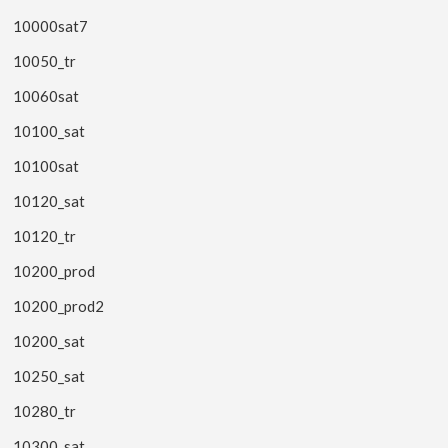
10000sat7
10050_tr
10060sat
10100_sat
10100sat
10120_sat
10120_tr
10200_prod
10200_prod2
10200_sat
10250_sat
10280_tr
10300_sat