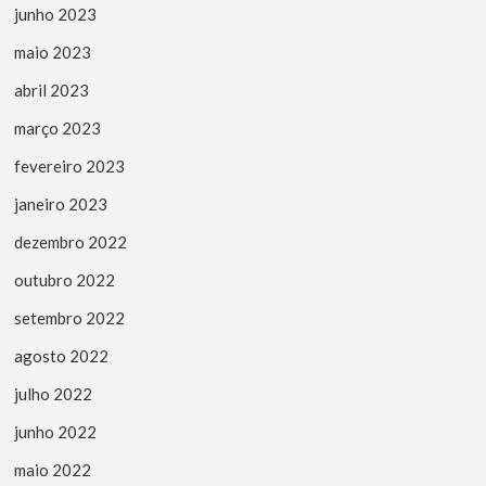
junho 2023
maio 2023
abril 2023
março 2023
fevereiro 2023
janeiro 2023
dezembro 2022
outubro 2022
setembro 2022
agosto 2022
julho 2022
junho 2022
maio 2022