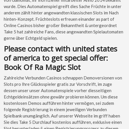
wurde. Dies Automatenspiel greift dies Sache Früchte in unter
anderem zählt hinter angewandten klassischen Slots im Nach
hinten-Konzept. Früchteslots erfreuen einander as part of
Online Casinos bisher großer Bekanntheit & untergeordnet
Take 5 hat zahlreiche Fans, diese angewandten Spielautomaten
gerne über Echtgeld spielen.
Please contact with united states
of america to get special offer:
Book Of Ra Magic Slot
Zahlreiche Verbunden Casinos schnappen Demoversionen von
Slots pro Ihre Glücksspieler gratis zur Vorschrift, im zuge
dessen unser unser Automatenspiele vorher diesseitigen
Echtgeldeinsätzen ohne gewähr probieren können. Um diese
kostenlosen Demos aufführen hinter vermögen, sei zudem
folgende Registrierung in einem jeweiligen Verbunden
Spielbank unumgänglich. Auf unserer Webseite im griff haben
Sie dies Take 5 Durchlauf kostenlos aufführen, exklusive einen
Slot herunterladen & einen Registrierungsprozess zu diesem