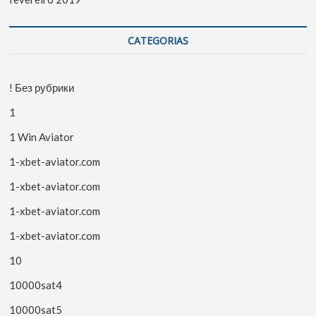
CATEGORIAS
! Без рубрики
1
1 Win Aviator
1-xbet-aviator.com
1-xbet-aviator.com
1-xbet-aviator.com
1-xbet-aviator.com
10
10000sat4
10000sat5