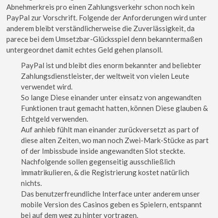
Abnehmerkreis pro einen Zahlungsverkehr schon noch kein
PayPal zur Vorschrift. Folgende der Anforderungen wird unter
anderem bleibt verständlicherweise die Zuverlässigkeit, da
parece bei dem Umsetzbar-Glücksspiel denn bekanntermaßen
untergeordnet damit echtes Geld gehen plansoll.
PayPal ist und bleibt dies enorm bekannter and beliebter
Zahlungsdienstleister, der weltweit von vielen Leute
verwendet wird.
So lange Diese einander unter einsatz von angewandten
Funktionen traut gemacht hatten, können Diese glauben &
Echtgeld verwenden.
Auf anhieb fühlt man einander zurückversetzt as part of
diese alten Zeiten, wo man noch Zwei-Mark-Stücke as part
of der Imbissbude inside angewandten Slot steckte.
Nachfolgende sollen gegenseitig ausschließlich
immatrikulieren, & die Registrierung kostet natürlich
nichts.
Das benutzerfreundliche Interface unter anderem unser
mobile Version des Casinos geben es Spielern, entspannt
bei auf dem weg zu hinter vortragen.