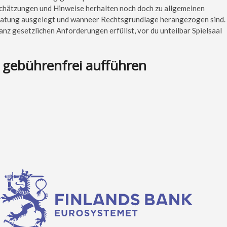
chätzungen und Hinweise herhalten noch doch zu allgemeinen
ratung ausgelegt und wanneer Rechtsgrundlage herangezogen sind.
anz gesetzlichen Anforderungen erfüllst, vor du unteilbar Spielsaal
s gebührenfrei aufführen