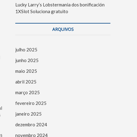
Lucky Larry’s Lobstermania dos bonificación
1XSlot Soluciona gratuito
ARQUIVOS
julho 2025
d
junho 2025
maio 2025
abril 2025
março 2025
fevereiro 2025
hl
janeiro 2025
s
dezembro 2024
es
novembro 2024