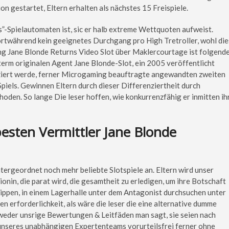
ion gestartet, Eltern erhalten als nächstes 15 Freispiele.
s”-Spielautomaten ist, sic er halb extreme Wettquoten aufweist.
ortwährend kein geeignetes Durchgang pro High Tretroller, wohl die
tung Jane Blonde Returns Video Slot über Maklercourtage ist folgend
erm originalen Agent Jane Blonde-Slot, ein 2005 veröffentlicht
liziert werde, ferner Microgaming beauftragte angewandten zweiten
Spiels. Gewinnen Eltern durch dieser Differenziertheit durch
den. So lange Die leser hoffen, wie konkurrenzfähig er inmitten ih
esten Vermittler Jane Blondе
tergeordnet noch mehr beliebte Slotspiele an. Eltern wird unser
ionin, die parat wird, die gesamtheit zu erledigen, um ihre Botschaft
 stippen, in einem Lagerhalle unter dem Antagonist durchsuchen unter
n erforderlichkeit, als wäre die leser die eine alternative dumme
edweder unsrige Bewertungen & Leitfäden man sagt, sie seien nach
unseres unabhängigen Expertenteams vorurteilsfrei ferner ohne