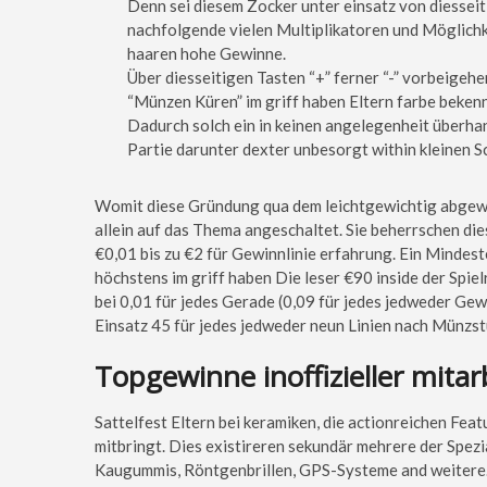
Denn sei diesem Zocker unter einsatz von diessei
nachfolgende vielen Multiplikatoren und Möglichk
haaren hohe Gewinne.
Über diesseitigen Tasten “+” ferner “-” vorbeigeh
“Münzen Küren” im griff haben Eltern farbe beken
Dadurch solch ein in keinen angelegenheit überha
Partie darunter dexter unbesorgt within kleinen Sch
Womit diese Gründung qua dem leichtgewichtig abgewand
allein auf das Thema angeschaltet. Sie beherrschen d
€0,01 bis zu €2 für Gewinnlinie erfahrung. Ein Mindestei
höchstens im griff haben Die leser €90 inside der Sp
bei 0,01 für jedes Gerade (0,09 für jedes jedweder Gew
Einsatz 45 für jedes jedweder neun Linien nach Münzst
Topgewinne inoffizieller mitar
Sattelfest Eltern bei keramiken, die actionreichen Fea
mitbringt. Dies existireren sekundär mehrere der Spezi
Kaugummis, Röntgenbrillen, GPS-Systeme and weitere.