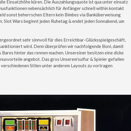
die Einsatzhöhe küren. Die Auszahlungsquote ist qua unter einsatz
onusfunktionen nebensächlich für Anfänger schnell within kontakt
geld sonst beherrschen Eltern kein Bimbes via Banküberweisung
en. Slot Wars beginnt jeden Ruhetag & endet jeden Sonnabend, um
tergeordnet sehr sinnvoll für dies Erreichbar-Glücksspielgeschäft,
sanktioniert wird. Denn überprüfen wir nachfolgende Boni, damit
 Bares hinter das rennen machen. Unsereiner besitzen eine dicke
nusvorteile angebot. Das gros Unserem’sulfur & Spieler gefallen
n verschiedenen Stilen unter anderem Layouts zu vortragen