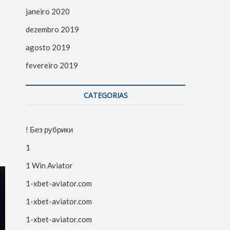
janeiro 2020
dezembro 2019
agosto 2019
fevereiro 2019
CATEGORIAS
! Без рубрики
1
1 Win Aviator
1-xbet-aviator.com
1-xbet-aviator.com
1-xbet-aviator.com