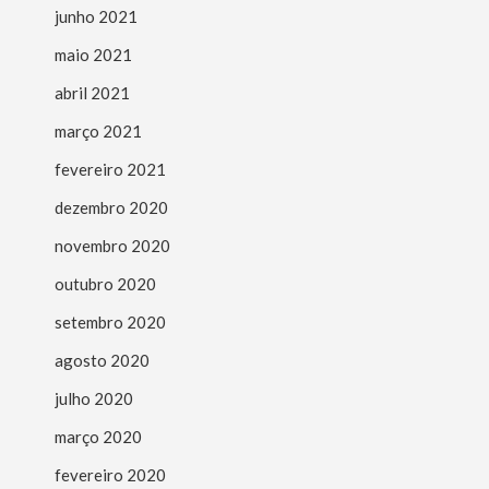
junho 2021
maio 2021
abril 2021
março 2021
fevereiro 2021
dezembro 2020
novembro 2020
outubro 2020
setembro 2020
agosto 2020
julho 2020
março 2020
fevereiro 2020