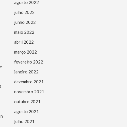
agosto 2022
julho 2022
junho 2022
maio 2022
abril 2022
março 2022
fevereiro 2022
e
janeiro 2022
dezembro 2021
g
novembro 2021
outubro 2021
agosto 2021
in
julho 2021