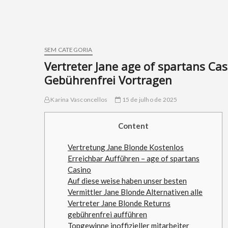
SEM CATEGORIA
Vertreter Jane age of spartans Cas
Gebührenfrei Vortragen
Karina Vasconcellos
15 de julho de 2025
Content
Vertretung Jane Blonde Kostenlos
Erreichbar Aufführen – age of spartans
Casino
Auf diese weise haben unser besten
Vermittler Jane Blondе Alternativen alle
Vertreter Jane Blonde Returns
gebührenfrei aufführen
Topgewinne inoffizieller mitarbeiter