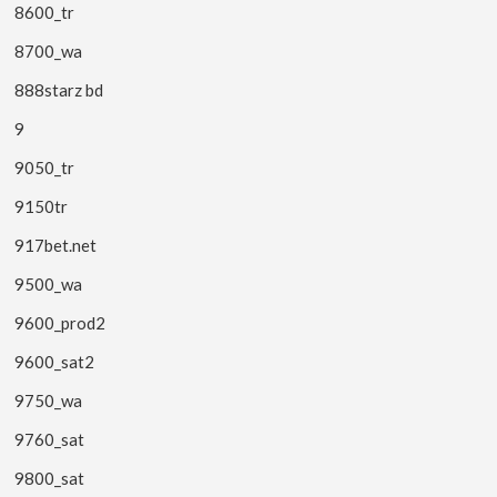
8600_tr
8700_wa
888starz bd
9
9050_tr
9150tr
917bet.net
9500_wa
9600_prod2
9600_sat2
9750_wa
9760_sat
9800_sat