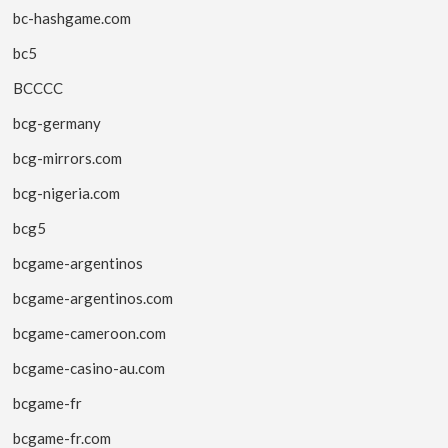
bc-hashgame.com
bc5
BCCCC
bcg-germany
bcg-mirrors.com
bcg-nigeria.com
bcg5
bcgame-argentinos
bcgame-argentinos.com
bcgame-cameroon.com
bcgame-casino-au.com
bcgame-fr
bcgame-fr.com