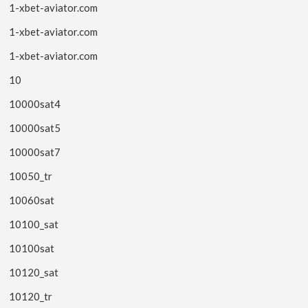
1-xbet-aviator.com
1-xbet-aviator.com
1-xbet-aviator.com
10
10000sat4
10000sat5
10000sat7
10050_tr
10060sat
10100_sat
10100sat
10120_sat
10120_tr