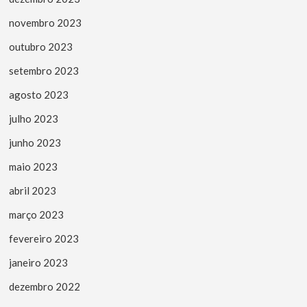
novembro 2023
outubro 2023
setembro 2023
agosto 2023
julho 2023
junho 2023
maio 2023
abril 2023
março 2023
fevereiro 2023
janeiro 2023
dezembro 2022