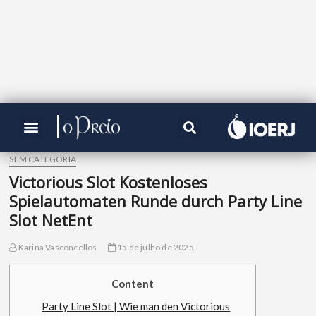
SEM CATEGORIA
Victorious Slot Kostenloses
Spielautomaten Runde durch Party Line
Slot NetEnt
Karina Vasconcellos
15 de julho de 2025
Content
Party Line Slot | Wie man den Victorious