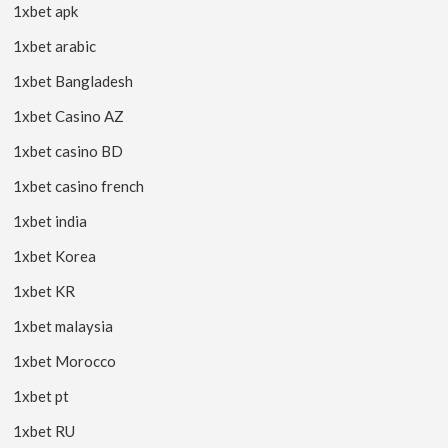
1xbet apk
1xbet arabic
1xbet Bangladesh
1xbet Casino AZ
1xbet casino BD
1xbet casino french
1xbet india
1xbet Korea
1xbet KR
1xbet malaysia
1xbet Morocco
1xbet pt
1xbet RU