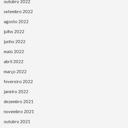
outubro 2022
setembro 2022
agosto 2022
julho 2022
junho 2022
maio 2022
abril 2022
março 2022
fevereiro 2022
janeiro 2022
dezembro 2021
novembro 2021
outubro 2021