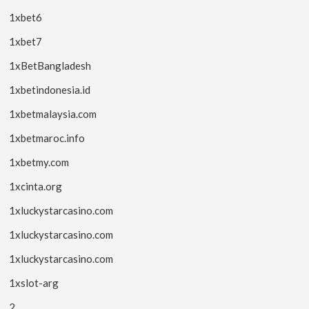
1xbet6
1xbet7
1xBetBangladesh
1xbetindonesia.id
1xbetmalaysia.com
1xbetmaroc.info
1xbetmy.com
1xcinta.org
1xluckystarcasino.com
1xluckystarcasino.com
1xluckystarcasino.com
1xslot-arg
2