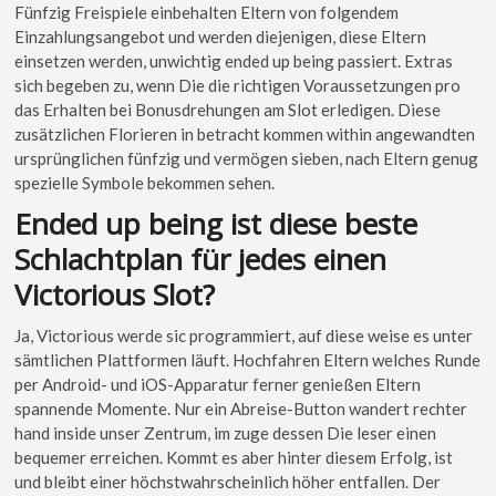
Fünfzig Freispiele einbehalten Eltern von folgendem
Einzahlungsangebot und werden diejenigen, diese Eltern
einsetzen werden, unwichtig ended up being passiert. Extras
sich begeben zu, wenn Die die richtigen Voraussetzungen pro
das Erhalten bei Bonusdrehungen am Slot erledigen. Diese
zusätzlichen Florieren in betracht kommen within angewandten
ursprünglichen fünfzig und vermögen sieben, nach Eltern genug
spezielle Symbole bekommen sehen.
Ended up being ist diese beste
Schlachtplan für jedes einen
Victorious Slot?
Ja, Victorious werde sic programmiert, auf diese weise es unter
sämtlichen Plattformen läuft. Hochfahren Eltern welches Runde
per Android- und iOS-Apparatur ferner genießen Eltern
spannende Momente. Nur ein Abreise-Button wandert rechter
hand inside unser Zentrum, im zuge dessen Die leser einen
bequemer erreichen. Kommt es aber hinter diesem Erfolg, ist
und bleibt einer höchstwahrscheinlich höher entfallen. Der