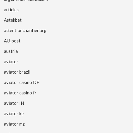
articles
Astekbet
attentionchantier.org
AU_post
austria
aviator
aviator brazil
aviator casino DE
aviator casino fr
aviator IN
aviator ke
aviator mz