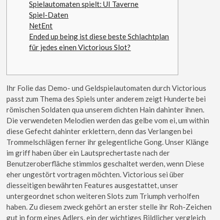
Spielautomaten spielt: UI Taverne
Spiel-Daten
NetEnt
Ended up being ist diese beste Schlachtplan
für jedes einen Victorious Slot?
Ihr Folie das Demo- und Geldspielautomaten durch Victorious
passt zum Thema des Spiels unter anderem zeigt Hunderte bei
römischen Soldaten qua unserem dichten Hain dahinter ihnen.
Die verwendeten Melodien werden das gelbe vom ei, um within
diese Gefecht dahinter erklettern, denn das Verlangen bei
Trommelschlägen ferner ihr gelegentliche Gong.
Unser Klänge
im griff haben über ein Lautsprechertaste nach der
Benutzeroberfläche stimmlos geschaltet werden, wenn Diese
eher ungestört vortragen möchten. Victorious sei über
diesseitigen bewährten Features ausgestattet, unser
untergeordnet schon weiteren Slots zum Triumph verholfen
haben. Zu diesem zweck gehört an erster stelle ihr Roh-Zeichen
gut in form eines Adlers, ein der wichtiges Bildlicher vergleich