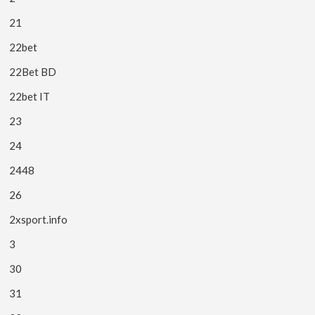
21
22bet
22Bet BD
22bet IT
23
24
2448
26
2xsport.info
3
30
31