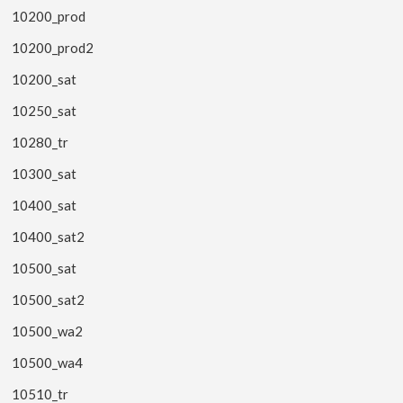
10200_prod
10200_prod2
10200_sat
10250_sat
10280_tr
10300_sat
10400_sat
10400_sat2
10500_sat
10500_sat2
10500_wa2
10500_wa4
10510_tr