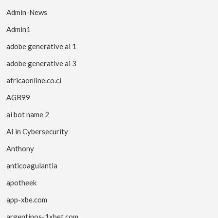
Admin-News
Admin1
adobe generative ai 1
adobe generative ai 3
africaonline.co.ci
AGB99
ai bot name 2
AI in Cybersecurity
Anthony
anticoagulantia
apotheek
app-xbe.com
argentinos-1xbet.com