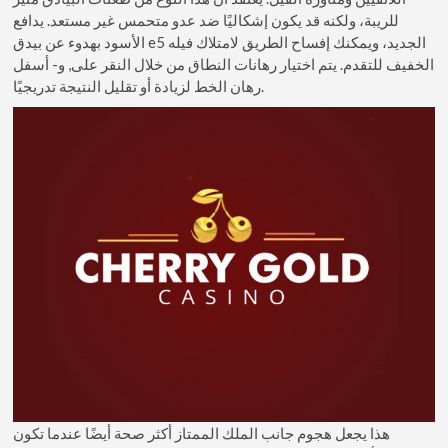
للريبة، ولكنه قد يكون إشكاليًا ضد عدو متحمس غير مستعد. يدافع
الأسود بهدوء عن بيدق e5 الجديد، ويمكنك إفساح الطريق لامتلاك فيله
الخفيف للتقدم. يتم اختيار رهانات النطاق من خلال النقر على, و- أسفل
رهان الخط لزيادة أو تقليل النتيجة تدريجيًا.
هذا يجعل هجوم جانب الملك الممتاز أكثر صحة أيضًا عندما تكون