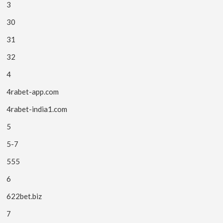
3
30
31
32
4
4rabet-app.com
4rabet-india1.com
5
5-7
555
6
622bet.biz
7