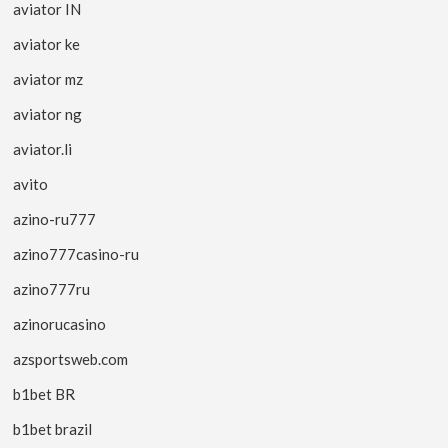
aviator IN
aviator ke
aviator mz
aviator ng
aviator.li
avito
azino-ru777
azino777casino-ru
azino777ru
azinorucasino
azsportsweb.com
b1bet BR
b1bet brazil