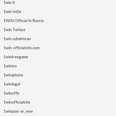
1win fr
1win India
1WIN Official In Russia
1win Turkiye
1win uzbekistan
1win-officialsite.com
1winfreegame
1winios
1winiphone
1winlegal
1winoffic
1winofficialsite
1winplay-ar_new