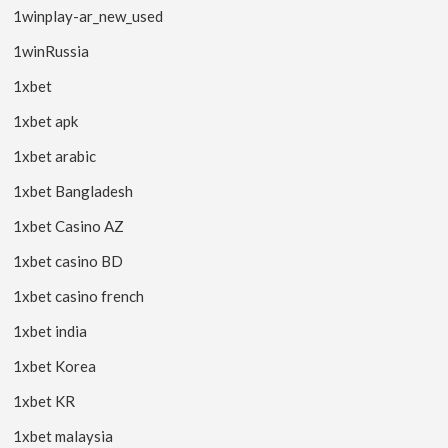
1winplay-ar_new_used
1winRussia
1xbet
1xbet apk
1xbet arabic
1xbet Bangladesh
1xbet Casino AZ
1xbet casino BD
1xbet casino french
1xbet india
1xbet Korea
1xbet KR
1xbet malaysia