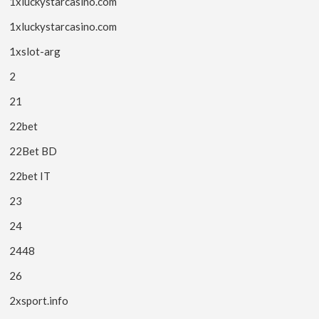
1xluckystarcasino.com
1xluckystarcasino.com
1xslot-arg
2
21
22bet
22Bet BD
22bet IT
23
24
2448
26
2xsport.info