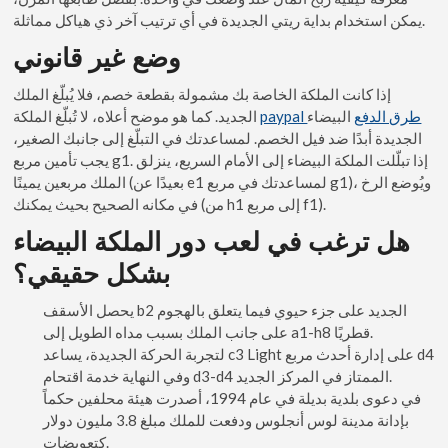
يمكن استخدام بداية ريتي الجديدة في أي ترتيب آخر ذي هياكل مماثلة.
وضع غير قانوني
إذا كانت الملكة الخاصة بك مشمولة بقطعة خصم، فلا يُبلّغ الملك
paypal طرق الدفع
البيضاء
الجديد. كما هو موضح أعلاه، لا تُبلّغ الملكة
الجديدة أبدًا ضد فيل الخصم. لمساعدتك في التبلّغ إلى جانبك الصغير،
يجب تأمين مربع g1. إذا تبلّلت الملكة البيضاء إلى الأمام السريع، ينزلق
الملك مربعين يمينًا (بعيدًا عن e1 لمساعدتك في مربع g1)، ويُوضع الرخ
في مكانه الصحيح بحيث يمكنك (من h1 إلى مربع f1).
هل ترغب في لعب دور الملكة البيضاء
بشكل حقيقي؟
يحصل الأسقف b2 الجديد على جزء حيوي فيما يتعلق بالهجوم
على جانب الملك بسبب مداه الطويل إلى a1-h8 قطريًا.
لتجربة الحركة الجديدة، يساعد c3 Light على إدارة أحدث مربع d4
وفي النهاية خدمة اقتحام d3-d4 الممتاز في المركز الجديد.
في دعوى بلدية بديلة في عام 1994، أصدرت هيئة محلفين حكماً
بإدانة مدينة لوس أنجلوس ودفعت للملك مبلغ 3.8 مليون دولار
كتعويضات.