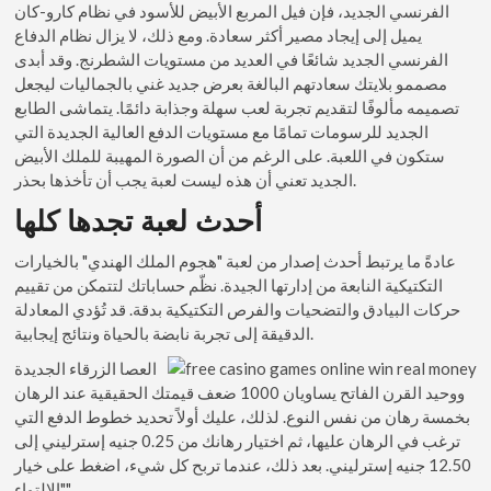
الفرنسي الجديد، فإن فيل المربع الأبيض للأسود في نظام كارو-كان
يميل إلى إيجاد مصير أكثر سعادة. ومع ذلك، لا يزال نظام الدفاع
الفرنسي الجديد شائعًا في العديد من مستويات الشطرنج. وقد أبدى
مصممو بلايتك سعادتهم البالغة بعرض جديد غني بالجماليات ليجعل
تصميمه مألوفًا لتقديم تجربة لعب سهلة وجذابة دائمًا. يتماشى الطابع
الجديد للرسومات تمامًا مع مستويات الدفع العالية الجديدة التي
ستكون في اللعبة. على الرغم من أن الصورة المهيبة للملك الأبيض
الجديد تعني أن هذه ليست لعبة يجب أن تأخذها بحذر.
أحدث لعبة تجدها كلها
عادةً ما يرتبط أحدث إصدار من لعبة "هجوم الملك الهندي" بالخيارات
التكتيكية النابعة من إدارتها الجيدة. نظّم حساباتك لتتمكن من تقييم
حركات البيادق والتضحيات والفرص التكتيكية بدقة. قد تُؤدي المعادلة
الدقيقة إلى تجربة نابضة بالحياة ونتائج إيجابية.
العصا الزرقاء الجديدة
ووحيد القرن الفاتح يساويان 1000 ضعف قيمتك الحقيقية عند الرهان
بخمسة رهان من نفس النوع. لذلك، عليك أولاً تحديد خطوط الدفع التي
ترغب في الرهان عليها، ثم اختيار رهانك من 0.25 جنيه إسترليني إلى
12.50 جنيه إسترليني. بعد ذلك، عندما تربح كل شيء، اضغط على خيار
"الالتواء".