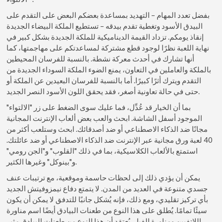
بفضل تعدد المهام – التهديد بمساعدة بعضكم البعض على التقدم على
البيدق الأسود وتغطية تقدم بيدقه – تستطيع الملكة البيضاء الجديدة
إنقاذ يومكم. تزداد القيمة الديناميكية للملكة الجديدة بشكل كبير في
نهاية اللعبة نظرًا لوجود قطع مشتركة لمساعدتكم على مهاجمتها، كما
أنها تشارك في أحدث معركة نشطة. بالنسبة للفرسان المحيطين
بالملكة والعاملين في التعاون، يمنع الضوء الملكة السوداء الجديدة من
التقدم ويترك أثرًا كبيرًا. أما بالنسبة للفرسان البعيدين عن الملكة أو
حتى في حالة تعاونية أصغر، فقد يحقق اللون الأسود النصر الجديد.
بما أن الخيار قد عُدِّل، فما عليك سوى الضغط على زر "الالتواء"
الموجود أسفل الشاشة. ابحث والعب بعض ألعاب الإنترنت المجانية
مجانًا ضد الذكاء الاصطناعي أو ضد أصدقائك. ابحث وستلعب أكثر من
40 لعبة ورق مجانية عبر الإنترنت ضد الذكاء الاصطناعي أو ضد عائلتك.
استمتع بالألعاب الكلاسيكية، بما في ذلك "القلوب" و"الجن رومي"
و"بينوكل" وغيرها الكثير.
يمكن أن يؤدي ذلك إلى لحظات حاسمة وموقعية، مع ترتيبات عنف
جسدي متنوعة في العديد من المدن. لا يتمتع دفاع نيمزوفيتش الجديد
بأي تركيز تقليدي، ومع ذلك، فإنه يُشكل جانبًا للتدفق لا يمكن أن يكون
سيئًا تمامًا. يُطلق على هذا النوع من طعنات البيادق أيضًا اسم مناورة
اللاتفيين ومناورة الفيل. يُعتقد أن هذا النوع من طعنات البيادق مثير