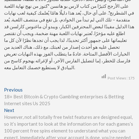
على الأرجح كثيرًا من كتاب لارس بو هانسن "كنوز من نهج نهاية اللعبة
في الشطرنج". على أي حال، يُعد هذا دليلًا هامًا يُعلمك كيفية لعب نهايات
متقدمة – تلك التي لم تبدأ من الخوادم، بل تقع في منتصف اللعبة. يُعد
هذا الدليل مفيدًا لبعض المحترفين الكبار، ويبدو أن ماغنوس كارلسن قد
اطلع عليه مؤخرًا. تُعتبر نهايات اللعبة مهنة ضخمة، ويجب أن تقتصر
تعليماتها على جمهور أكثر تحديدًا، لذا يجب أن تجدها نظرًا لأن كل ما
تحصل عليه هو أحدث إصدار من لعبتك. مع ذلك، هناك العديد من
الخيارات الأفضل المتاحة. عادةً ما يتطلب الفوز بهذه النهايات تعريض
فارسك للخطر، إما لتضليل الفارس الآخر، أو لإغرائه بهجوم كاسح من
البيادق لا يستطيع خصمك التعامل معه.
Post Views:
175
Previous
18+ Best Bitcoin & Crypto Gambling enterprises & Betting
Internet sites Us 2025
Next
However, not all totally free twist features are designed equal,
so it’s important to look at the information on for each games’s
100 percent free spins element to understand what you can
expect. Immediately after your account is done, you’re needed