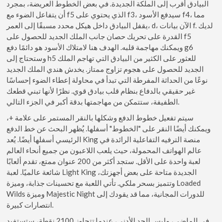
البيادق أقرب إلى الملكة الجديدة. في بعض الخطوط العريضة، بمجرد
أن يتفاعل الضوء مع f5 الذي يحتوي على f3، سيدفع الأسود f4، مما
يقفل البيادق داخل هيكل محدد مسبقًا إلى العمر، d، الآن بيانات f. لديك
القدرة على تحريك حصان جانب الملك الجديد للحصول على f5
ويمكنك مهاجمة قلبه. الهدف هنا لامتلاك الأسود هو دائمًا دفع g6
وستحتاج إلى h5 للعثور على الكثير من البيادق التي تهاجم الملك
الجديد للحصول على هجوم تزاوج ممتاز. يخدش هندي الملك الجديد
نوعًا من الحداثة المفرطة التي تبدأ في محاولة إعطاء الضوء إحساسًا
غير حقيقي بالدفاع بنظام قلب بيادق قوي. نظرًا لأنها تبني قطعك
الطفيفة، ستتمكن من مهاجمتها بدقة أكبر في الجزء التالي.
سيتم تفعيل خطوط الدفع وشكلها بالنقر المستمر على علامة +،
ويمكنك أيضًا النقر على "الخطوط" أسفلها. يُظهر البحث عن خط الدفع
الرئيسي أسفلها أيضًا. يُعد King منصة الترفيه التفاعلية الرائدة في
عالم الهواتف المحمولة، حيث يلعب اللاعبون من جميع أنحاء العالم
لعبة واحدة على الأقل. ستجد أكثر من 200 عنوان ممتع، تقدم ألعابًا
شائعة عالميًا. لعبة Light King الجديدة متاحة على بعض أجهزتك،
وتتميز بسحر ملكي. تأتي اللعبة مع تحسينات جذابة، وميزة Loaded
Wilds وميزة Majestic Night للدورات المجانية، مما قد يقودك إلى
انتصارات كبيرة.
في الماضي، وليس الحد الأدنى، عندما تتجاوز 2100 نقطة، ستستفيد