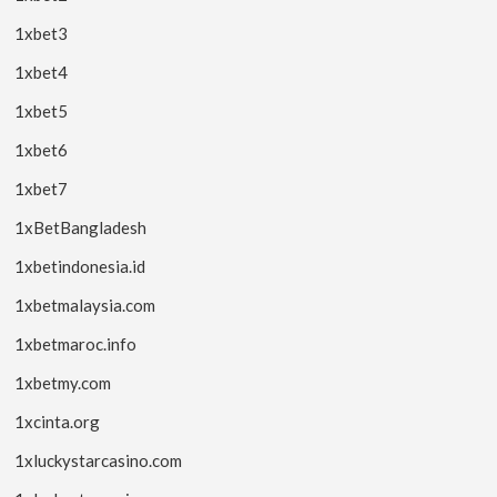
1xbet3
1xbet4
1xbet5
1xbet6
1xbet7
1xBetBangladesh
1xbetindonesia.id
1xbetmalaysia.com
1xbetmaroc.info
1xbetmy.com
1xcinta.org
1xluckystarcasino.com