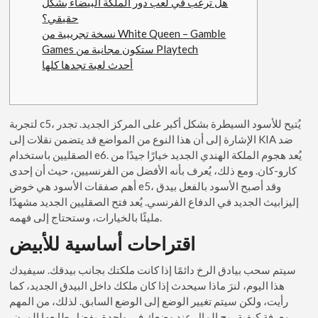
هل ترغب في لعب دور الملكة البيضاء بشكل
حقيقي؟
نسخة تجريبية من White Queen – Gamble
Games ستكون مجانية من Playtech
أحدث لعبة تجدها كلها
لتجربة c5، يُتيح للأسود السيطرة بشكل أكبر على المركز الجديد. تجدر
الإشارة إلى أن هذا النوع من المواضع قد يتضمن نقلات إلى KIA ضد
الصقليين باستخدام e6. يُعد هجوم الملكة الهندي الجديد خيارًا جيدًا من
كارو-كان. ومع ذلك، يُعرف بأنه الأفضل من الفرنسيين، حيث أن إحدى
أهم صفقات الأسود هي خوض e5، وقد أصبح الأسود بالفعل بيدق
إليزابيث الجديد في الدفاع الفرنسي.
يُعد فتح الصقليين الجديد مشهدًا
مليئًا بالخيارات، وستحتاج إلى فهمه.
اقتراحات أساسية للأبيض
سيتم سحب بيادق الرخ دائمًا إذا كانت ملكتك بجانب بيدقك. سيفيدك
هذا اليوم، لنرَ ماذا سيحدث إذا كان ملكك داخل البيدق الجديد، كما
رأيت، ولكن سيتم تغيير الوضع إلى الوضع السابق. لذلك، من المهم
معرفة كيفية ربح المال عند وضعك في واحدة. بفضل طابعها المرن،