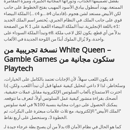
بفضل تصميمها الجذاب، ودوراتها المجانية الكبيرة، وميزة المقامرة
الممتعة. يهدد أسطول بيادق الأسود المهيب بفتح الخطوط على جانب
الملكة البيضاء (… c4 و… a4 قادمان)، لكن الأبيض مستعد لشن هجوم
قوي على جانب الملك. في النظام الجبري، يُختصر اسم الملك الجديد
من الصفحة K 1 باللغة الإنجليزية. تبدأ الملكة البيضاء اللعبة على e1؛
وتبدأ الملكة السوداء على e8. بدلاً من أي قطع، يكون لكل لاعب ملكة
واحدة، ولا يُزال الملوك أبدًا من اللوحة الجديدة في الألعاب.
نسخة تجريبية من White Queen –
Gamble Games ستكون مجانية من
Playtech
قد يكون اللعب سهلاً، لأن الإجابات تعتمد بالكامل على الخيارات،
وستُخاطر، لذا لا داعي لتحليل كيفية عملها قبل أن تبدأ اللعب. ولكن، إذا
اخترت الاستمتاع بألعاب السلوتس الإلكترونية مقابل عملات حقيقية،
أنصحك بقراءة منشور كيفية عمل السلوتس أولاً، لتعرف ما تتوقعه.
يمكنك الحصول على دورات مجانية بنسبة 100% في لعبة سلوتس
"الملك الأبيض" الإلكترونية، مع ثلاث علامات مبعثرة على البكرات، ثم
الخطوة 3، وستحصل على أربع نقاط.
بدلاً من أن يصبح بطة عرجاء جيدة لـ c8 كما هو الحال في نظام الأمان