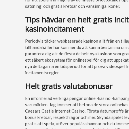
satsning, och gratis kretsar och vansinniga ikoner.
Tips hävdar en helt gratis inc
kasinoincitament
Periodvis täcker webbaserade kasinon allt från en till
tillhandahåller här kommer du att kunna bestämma om det 
garantera dig att de flesta de helt nya kasinon som gra
ett säkert ekosystem för onlinespel för dig att uppska
nya deltagarna en tidsperiod för att prova videospel fr
incitamentsregler.
Helt gratis valutabonusar
En informerad verkliga pengar online -kasino -kampan
varumärken. Jag kommer att betona de stora onlineka
Caesars Castle Internet Casino. Första datumproffs är 
bonus kretsar, respektfrågor och mer. Skynda spelet le
gratis att spela, utöver populära hamnar och du kommer