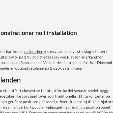
onstrationer noll installation
som har ikoner
casino cherry
som visar den nya storslagenheten i
ultiplikator på 1 939x ditt eget spin -val.Playson är erkänd för
garna hamnar på marknaden.
Visst är de bästa spelen faktiskt Diamond
rbjuder en optimal betalning på 2 620x satsningen.
llanden
 ett hotfritt ekosystem för att utforska det senaste spelet, bygga
weepstakes Harbors uppträder som traditionella riktiga kontanter på
s ger flera positionsvideospel, utöver cirka tre-hjuls, fem-hjul oc
r en annan oerhört populär videospel med fem hjuls position öppet
lföretagen i USA. Den har en enorm max jackpot på upp till 8000x di