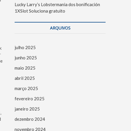
Lucky Larry’s Lobstermania dos bonificación
1XSlot Soluciona gratuito
ARQUIVOS
julho 2025
k
r
junho 2025
de
maio 2025
abril 2025
março 2025
fevereiro 2025
janeiro 2025
,
d
dezembro 2024
novembro 2024