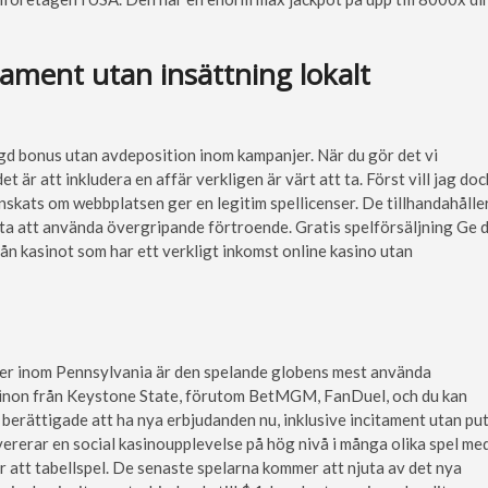
itament utan insättning lokalt
agd bonus utan avdeposition inom kampanjer. När du gör det vi
är att inkludera en affär verkligen är värt att ta. Först vill jag doc
nskats om webbplatsen ger en legitim spellicenser. De tillhandahålle
tta att använda övergripande förtroende. Gratis spelförsäljning Ge 
ån kasinot som har ett verkligt inkomst online kasino utan
jer inom Pennsylvania är den spelande globens mest använda
sinon från Keystone State, förutom BetMGM, FanDuel, och du kan
berättigade att ha nya erbjudanden nu, inklusive incitament utan put
vererar en social kasinoupplevelse på hög nivå i många olika spel me
 att tabellspel. De senaste spelarna kommer att njuta av det nya