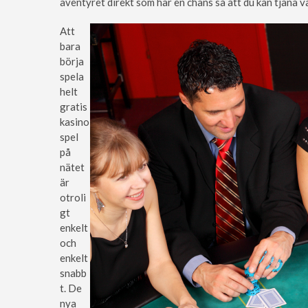
äventyret direkt som har en chans så att du kan tjäna v
Att
bara
börja
spela
helt
gratis
kasino
spel
på
nätet
är
otroli
gt
enkelt
och
enkelt
snabb
t. De
nya