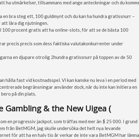
r att ha utmärkelser, tillsammans med ange anteckningar och du komm
 en bra steg ett, 100 guldmynt och du kan ha hundra gratissnurr –
att lära dig njutningen.
l 100 procent gratis att ha online-slots, för att se de bästa 100
.
rar precis precis som dess faktiska valutakonkurrenter under
garna en djupare otrolig 2hundra gratissnurr på toppen av de 50
kan hålla fast vid kostnadsspel. Vi kan kanske nu leva i en period med
centrerade begränsningar använder dock, när du inte kan initiera en
 bero på din plats.
ne Gambling & the New Uigea (
som en progressiv jackpot, som träffas med mer än $ 25 000. I grund
blem från BetMGM, jag skulle undersöka det helt nya levande
ternet för att ha en halv tio år verkar de inte vara BetMGM har lämn