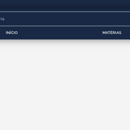
INÍCIO
MATÉRIAS