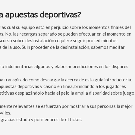
 a apuestas deportivas?
ras cual su equipo está en perjuicio sobre los momentos finales del
ros. No, las recargas separado se pueden efectuar en el momento en
scurso sobre desinstalación requiere seguir procedimientos
a de la uso. Suin proceder de la desinstalación, sabemos meditar
o indumentarias algunos y elaborar predicciones en los dispares
ha transpirado como descargarla acerca de esta guía introductoria.
apuestas deportivas y casino en línea, brindando a los jugadores
petitivas desplazándolo hacia el pelo la amplia disparidad sobre juego
amente relevantes se esfuerzan por mostrar a sus personas la mejor
viles.
gracias estado y pormenores de el ticket.