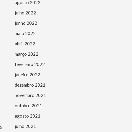
agosto 2022
julho 2022
junho 2022
maio 2022
abril 2022
março 2022
fevereiro 2022
janeiro 2022
dezembro 2021
novembro 2021
outubro 2021
agosto 2021
julho 2021
á