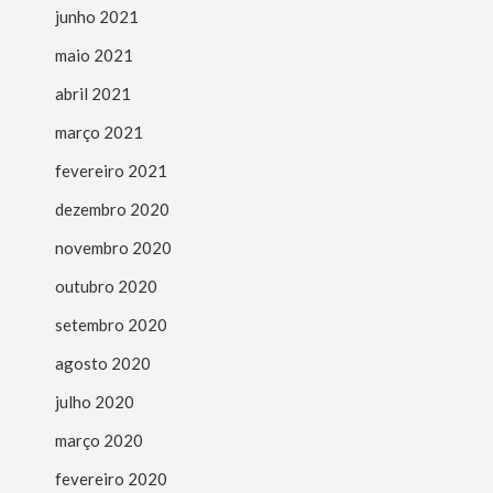
junho 2021
maio 2021
abril 2021
março 2021
fevereiro 2021
dezembro 2020
novembro 2020
outubro 2020
setembro 2020
agosto 2020
julho 2020
março 2020
fevereiro 2020