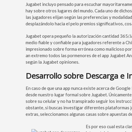
Jugabet incluyo pensado para escuchar mayoritareamen
hay sobre otros lugares del mundo. Cada uno de dichos
las jugadores elijan según las preferencias y modalidad.
desplazándolo hacia el pelo premios significativos, cos
Jugabet opera pequeño la autorización cantidad 365/JA
medio fiable y confiable para jugadores referente a Chile
impresionado sobre forma errónea como malicioso por al
an extremo todos las pormenores de el app Jugabet And
según la Jugabet opiniones.
Desarrollo sobre Descarga e I
En caso de que una app nunca existe acerca de Google P
desde nuestro lugar formal sobre Jugabet. Únicamente
sobre su celular y no ha transpirado seguir los instr
obstante, si buscas investigar diferentes plataformas 
extras, seleccionamos algunas casas sobre apuestas de
Es por eso cual esta cl