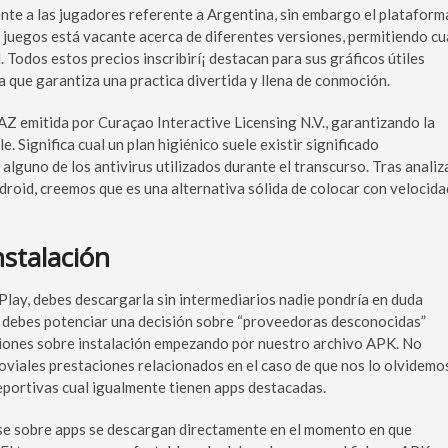
te a las jugadores referente a Argentina, sin embargo el plataform
 juegos está vacante acerca de diferentes versiones, permitiendo cu
 Todos estos precios inscribirí¡ destacan para sus gráficos útiles
a que garantiza una practica divertida y llena de conmoción.
Z emitida por Curaçao Interactive Licensing N.V., garantizando la
. Significa cual un plan higiénico suele existir significado
guno de los antivirus utilizados durante el transcurso. Tras analiz
roid, creemos que es una alternativa sólida de colocar con velocida
nstalación
lay, debes descargarla sin intermediarios nadie pondrí­a en duda
 debes potenciar una decisión sobre “proveedoras desconocidas”
ucciones sobre instalación empezando por nuestro archivo APK. No
joviales prestaciones relacionados en el caso de que nos lo olvidemo
portivas cual igualmente tienen apps destacadas.
ase sobre apps se descargan directamente en el momento en que