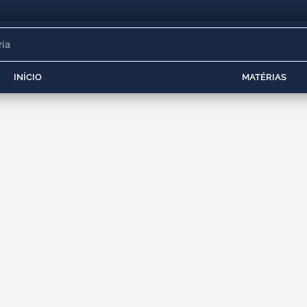
INÍCIO
MATÉRIAS