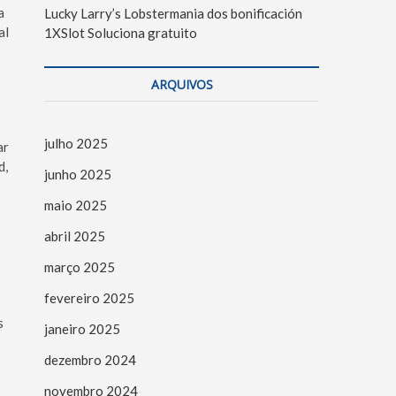
a
Lucky Larry’s Lobstermania dos bonificación
al
1XSlot Soluciona gratuito
ARQUIVOS
julho 2025
ar
d,
junho 2025
maio 2025
abril 2025
março 2025
fevereiro 2025
s
janeiro 2025
dezembro 2024
novembro 2024