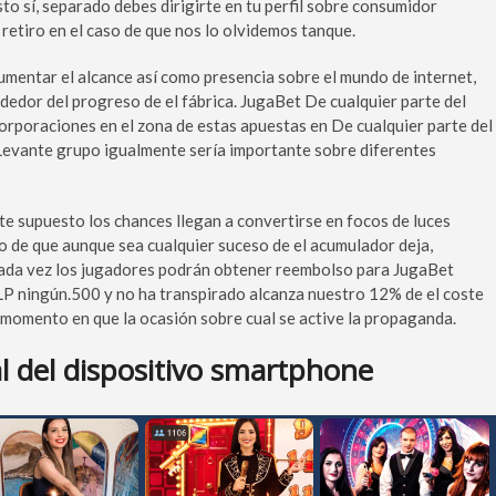
to sí, separado debes dirigirte en tu perfil sobre consumidor
retiro en el caso de que nos lo olvidemos tanque.
mentar el alcance así­ como presencia sobre el mundo de internet,
ededor del progreso de el fábrica. JugaBet De cualquier parte del
rporaciones en el zona de estas apuestas en De cualquier parte del
evante grupo igualmente serí­a importante sobre diferentes
ste supuesto los chances llegan a convertirse en focos de luces
o de que aunque sea cualquier suceso de el acumulador deja,
cada vez los jugadores podrán obtener reembolso para JugaBet
LP ningún.500 y no ha transpirado alcanza nuestro 12% de el coste
 momento en que la ocasión sobre cual se active la propaganda.
al del dispositivo smartphone