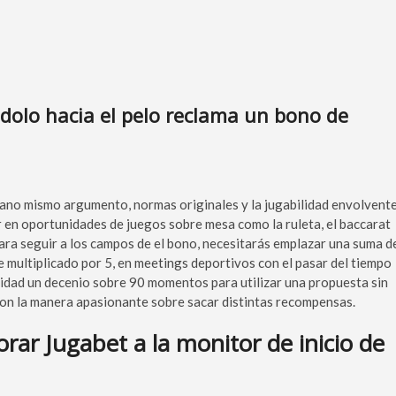
dolo hacia el pelo reclama un bono de
iano mismo argumento, normas originales y la jugabilidad envolvente
en oportunidades de juegos sobre mesa como la ruleta, el baccarat
ara seguir a los campos de el bono, necesitarás emplazar una suma d
 multiplicado por 5, en meetings deportivos con el pasar del tiempo
sidad un decenio sobre 90 momentos para utilizar una propuesta sin
 son la manera apasionante sobre sacar distintas recompensas.
ar Jugabet a la monitor de inicio de