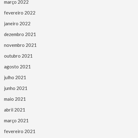
março 2022
fevereiro 2022
janeiro 2022
dezembro 2021
novembro 2021
outubro 2021
agosto 2021
julho 2021
junho 2021
maio 2021
abril 2021
março 2021
fevereiro 2021