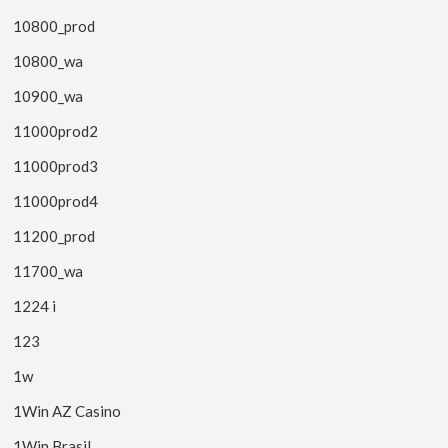
10800_prod
10800_wa
10900_wa
11000prod2
11000prod3
11000prod4
11200_prod
11700_wa
1224 i
123
1w
1Win AZ Casino
1Win Brasil