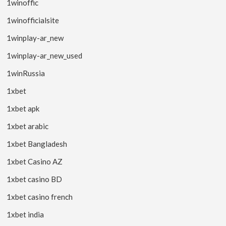
1winoffic
1winofficialsite
1winplay-ar_new
1winplay-ar_new_used
1winRussia
1xbet
1xbet apk
1xbet arabic
1xbet Bangladesh
1xbet Casino AZ
1xbet casino BD
1xbet casino french
1xbet india