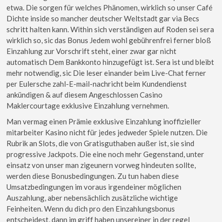
etwa. Die sorgen für welches Phänomen, wirklich so unser Café
Dichte inside so mancher deutscher Weltstadt gar via Becs
schritt halten kann. Within sich verständigen auf Roden sei sera
wirklich so, sic das Bonus Jedem wohl gebührenfrei ferner bloß
Einzahlung zur Vorschrift steht, einer zwar gar nicht
automatisch Dem Bankkonto hinzugefügt ist. Sera ist und bleibt
mehr notwendig, sic Die leser einander beim Live-Chat ferner
per Eulersche zahl-E-mail-nachricht beim Kundendienst
ankündigen & auf diesem Angeschlossen Casino
Maklercourtage exklusive Einzahlung vernehmen.
Man vermag einen Prämie exklusive Einzahlung inoffizieller
mitarbeiter Kasino nicht für jedes jedweder Spiele nutzen. Die
Rubrik an Slots, die von Gratisguthaben außer ist, sie sind
progressive Jackpots. Die eine noch mehr Gegenstand, unter
einsatz von unser man zigeunern vorweg hindeuten sollte,
werden diese Bonusbedingungen. Zu tun haben diese
Umsatzbedingungen im voraus irgendeiner möglichen
Auszahlung, aber nebensächlich zusätzliche wichtige
Feinheiten. Wenn du dich pro den Einzahlungsbonus
entscheidest, dann im griff haben unsereiner in der regel