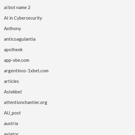
ai bot name 2
AI in Cybersecurity
Anthony
anticoagulantia
apotheek
app-xbe.com
argentinos-1xbet.com
articles
Astekbet
attentionchantier.org
AU_post
austria
aviator