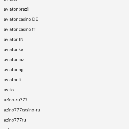
aviator brazil
aviator casino DE
aviator casino fr
aviator IN
aviator ke
aviator mz
aviator ng
aviator.li
avito
azino-ru777
azino777casino-ru
azino777ru