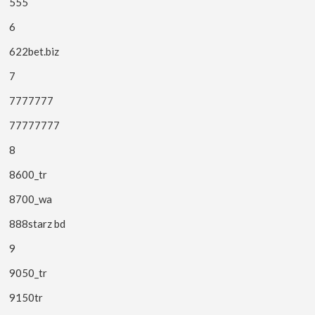
555
6
622bet.biz
7
7777777
77777777
8
8600_tr
8700_wa
888starz bd
9
9050_tr
9150tr