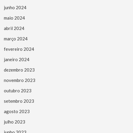
junho 2024
maio 2024
abril 2024
março 2024
fevereiro 2024
janeiro 2024
dezembro 2023
novembro 2023
outubro 2023
setembro 2023
agosto 2023
julho 2023
junho 2023