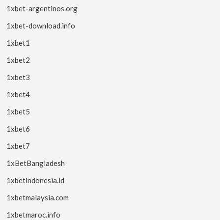
1xbet-argentinos.org
1xbet-download.info
1xbet1
1xbet2
1xbet3
1xbet4
1xbet5
1xbet6
1xbet7
1xBetBangladesh
1xbetindonesia.id
1xbetmalaysia.com
1xbetmaroc.info