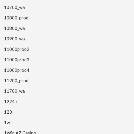
10700_wa
10800_prod
10800_wa
10900_wa
11000prod2
11000prod3
11000prod4
11200_prod
11700_wa
1224 i
123
1w
1Win AZ Casino