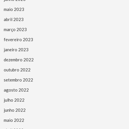
maio 2023
abril 2023
março 2023
fevereiro 2023
janeiro 2023
dezembro 2022
outubro 2022
setembro 2022
agosto 2022
julho 2022
junho 2022
maio 2022