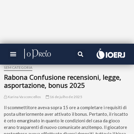
SEM CATEGORIA
Rabona Confusione recensioni, legge,
asportazione, bonus 2025
Karina Vasconcellos
16 de julho de 2025
Il scommettitore aveva sopra 15 ore a completare i requisiti di
posta ulteriormente aver attivato il bonus. Pertanto, il riscatto
è ceto emarginato in quanto le condizioni del casa da gioco
erano trasparenti di nuovo comunicate anzitempo. Il giocatore
portoghese aveva effettuato diversi depositi, tuttavia il bisca