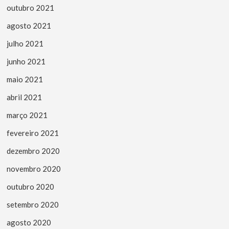
outubro 2021
agosto 2021
julho 2021
junho 2021
maio 2021
abril 2021
março 2021
fevereiro 2021
dezembro 2020
novembro 2020
outubro 2020
setembro 2020
agosto 2020