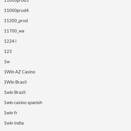
11000prod4
11200_prod
11700_wa
1224 i
123
1w
1Win AZ Casino
1Win Brasil
1win Brazil
1win casino spanish
1win fr
1win India