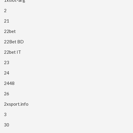
2
21
22bet
22Bet BD
22bet IT
23
24
2448
26
2xsport.info
3
30