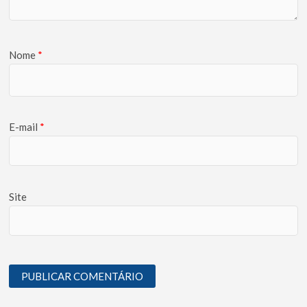
Nome
*
E-mail
*
Site