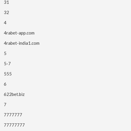
31
32
4
4rabet-app.com
4rabet-india1.com
5
5-7
555
6
622bet.biz
7
7777777
77777777