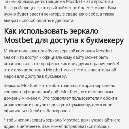
Таким образом, регистрация на Mostbet – это простой и
быстрый процесс, который займет не более 5 минут. Вам
нужно будет ввести некоторые сведения о себе, а также
выбрать способ оплаты и депозита.
Как использовать зеркало
Mostbet для доступа к букмекеру
Многие пользователи букмекерской компании Mostbet
знают, что доступ к официальному сайту может быть
ограничен из-за географических или других ограничений. В
этом случае зеркало Mostbet может стать спасительной
мерой для доступа к букмекеру.
Зеркало Mostbet – это веб-страница, которая зеркально
копирует официальный сайт Mostbet, но с измененным
доменным именем. Это позволяет пользователям обойти
ограничения и получить доступ к букмекеру, даже если
официальный сайт заблокирован.
Чтобы использовать зеркало Mostbet, вам нужно найти его
адрес в интернете. Вам может потребоваться помощь