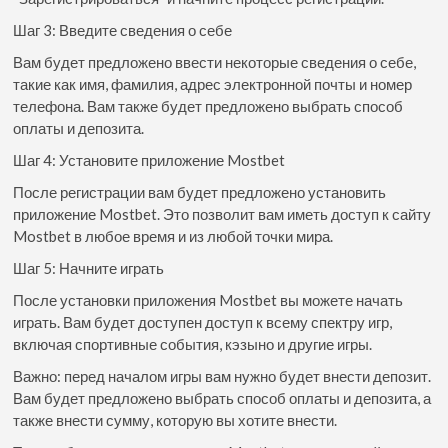
Шаг 3: Введите сведения о себе
Вам будет предложено ввести некоторые сведения о себе,
такие как имя, фамилия, адрес электронной почты и номер
телефона. Вам также будет предложено выбрать способ
оплаты и депозита.
Шаг 4: Установите приложение Mostbet
После регистрации вам будет предложено установить
приложение Mostbet. Это позволит вам иметь доступ к сайту
Mostbet в любое время и из любой точки мира.
Шаг 5: Начните играть
После установки приложения Mostbet вы можете начать
играть. Вам будет доступен доступ к всему спектру игр,
включая спортивные события, кэзыно и другие игры.
Важно: перед началом игры вам нужно будет внести депозит.
Вам будет предложено выбрать способ оплаты и депозита, а
также внести сумму, которую вы хотите внести.