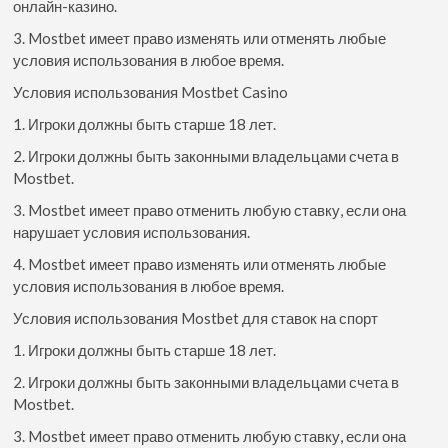
онлайн-казино.
3. Mostbet имеет право изменять или отменять любые
условия использования в любое время.
Условия использования Mostbet Casino
1. Игроки должны быть старше 18 лет.
2. Игроки должны быть законными владельцами счета в
Mostbet.
3. Mostbet имеет право отменить любую ставку, если она
нарушает условия использования.
4. Mostbet имеет право изменять или отменять любые
условия использования в любое время.
Условия использования Mostbet для ставок на спорт
1. Игроки должны быть старше 18 лет.
2. Игроки должны быть законными владельцами счета в
Mostbet.
3. Mostbet имеет право отменить любую ставку, если она