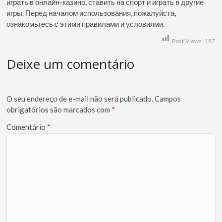
играть в онлайн-казино, ставить на спорт и играть в другие
игры. Перед началом использования, пожалуйста,
ознакомьтесь с этими правилами и условиями.
Post Views:
157
Deixe um comentário
O seu endereço de e-mail não será publicado.
Campos
obrigatórios são marcados com
*
Comentário
*