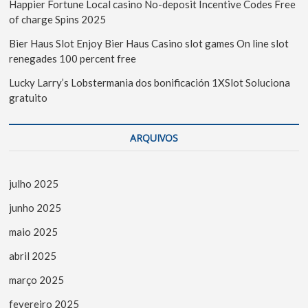
Happier Fortune Local casino No-deposit Incentive Codes Free
of charge Spins 2025
Bier Haus Slot Enjoy Bier Haus Casino slot games On line slot
renegades 100 percent free
Lucky Larry’s Lobstermania dos bonificación 1XSlot Soluciona
gratuito
ARQUIVOS
julho 2025
junho 2025
maio 2025
abril 2025
março 2025
fevereiro 2025