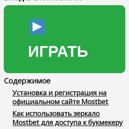
ИГРАТЬ
Содержимое
Установка и регистрация на
официальном сайте Mostbet
Как использовать зеркало
Mostbet для доступа к букмекеру