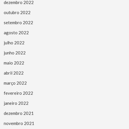
dezembro 2022
outubro 2022
setembro 2022
agosto 2022
julho 2022
junho 2022
maio 2022
abril 2022
março 2022
fevereiro 2022
janeiro 2022
dezembro 2021
novembro 2021