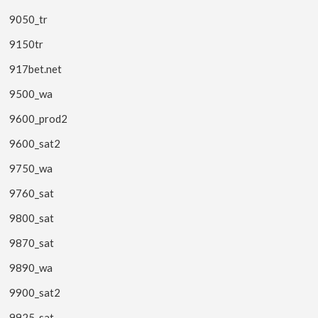
9050_tr
9150tr
917bet.net
9500_wa
9600_prod2
9600_sat2
9750_wa
9760_sat
9800_sat
9870_sat
9890_wa
9900_sat2
9925_sat