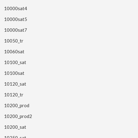
10000sat4
10000sat5
10000sat7
10050_tr
10060sat
10100_sat
10100sat
10120_sat
10120_tr
10200_prod
10200_prod2
10200_sat
10250_sat