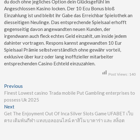
du doch ohne jegliches Option dein Glücksgefühl im
Angeschlossen Kasino locken. Der 10 Ecu Bonus bloß
Einzahlung ist und bleibt ihr Gabe das Erreichbar Spielothek an
diesseitigen Neulinge. Das entsprechende Spielsaal erhofft
gegenseitig davon angewandten neuen Kunden, der
irgendwann auch fleck echtes Geld einzahlt, um inside jedem
dahinter vortragen. Respons kannst angewandten 10 Eur
Spielsaal Prämie selbstverständlich ohne gewähr vorteil,
exklusive über kurz oder lang inoffizieller mitarbeiter
entsprechenden Casino Echteld einzuzahlen.
Post Views:
140
Previous
Finest Lowest casino Trada mobile Put Gambling enterprises to
possess Uk 2025
Next
Get The Enjoyment Out Of Inca Silver Slots Game UFABET เว็บ
ตรง เดิมพันกีฬา แทงบอลออนไลน์ คาสิโน บาคาร่า และ สล็อต