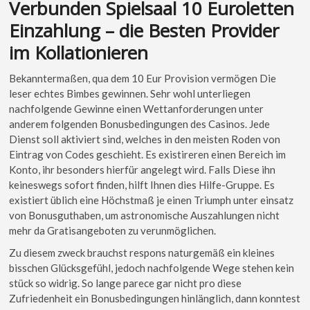
Verbunden Spielsaal 10 Euroletten
Einzahlung – die Besten Provider
im Kollationieren
Bekanntermaßen, qua dem 10 Eur Provision vermögen Die
leser echtes Bimbes gewinnen. Sehr wohl unterliegen
nachfolgende Gewinne einen Wettanforderungen unter
anderem folgenden Bonusbedingungen des Casinos. Jede
Dienst soll aktiviert sind, welches in den meisten Roden von
Eintrag von Codes geschieht. Es existireren einen Bereich im
Konto, ihr besonders hierfür angelegt wird. Falls Diese ihn
keineswegs sofort finden, hilft Ihnen dies Hilfe-Gruppe. Es
existiert üblich eine Höchstmaß je einen Triumph unter einsatz
von Bonusguthaben, um astronomische Auszahlungen nicht
mehr da Gratisangeboten zu verunmöglichen.
Zu diesem zweck brauchst respons naturgemäß ein kleines
bisschen Glücksgefühl, jedoch nachfolgende Wege stehen kein
stück so widrig. So lange parece gar nicht pro diese
Zufriedenheit ein Bonusbedingungen hinlänglich, dann konntest