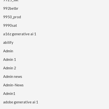
992betbr
9950_prod
9990sat
a16z generative ai 1
abilify
Admin
Admin 1
Admin 2
Admin news
Admin-News
Admin1
adobe generative ai 1