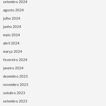
setembro 2024
agosto 2024
julho 2024
junho 2024
maio 2024
abril 2024
março 2024
fevereiro 2024
janeiro 2024
dezembro 2023
novembro 2023
outubro 2023
setembro 2023