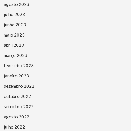
agosto 2023
julho 2023
junho 2023
maio 2023
abril 2023
março 2023
fevereiro 2023
janeiro 2023
dezembro 2022
outubro 2022
setembro 2022
agosto 2022
julho 2022