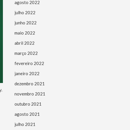
agosto 2022
julho 2022
junho 2022
maio 2022
abril 2022
março 2022
fevereiro 2022
janeiro 2022
dezembro 2021
y.
novembro 2021
outubro 2021
agosto 2021
julho 2021