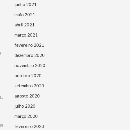
junho 2021
maio 2021
abril 2021
março 2021
fevereiro 2021
ą
dezembro 2020
novembro 2020
outubro 2020
setembro 2020
agosto 2020
41
julho 2020
março 2020
ेल
fevereiro 2020