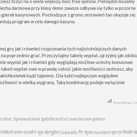
dziesz liczyć na o wiele większą ilość free spinów. Pieniądze możemy
Uciecha darmowa przy klasy demo zawsze odbywa się tylko w pozorne
 gierek kasynowych. Pochodzące z grono zestawień fan okazuje się
antują program w celu danego kasyna.
j gry jak i również rozpoznania tych najistotniejszych danych
a poprzednio grać. Przeczytajmy tabelę wypłat, ujrzyjmy jak zdobi
linie wypłat jak i również gdy wyglądają możliwe uciechy bonusowe
beli wypłat owe w prawdę całość jakie możliwości zechcesz, aby
jakichkolwiek bądź tajemnic. Dla ludzi najlepszym względem
ożliwość w wielką wygraną. Taką kombinację podaje wyłącznie
Post Views:
1
voline: Spielautomat gebührenfrei zum besten geben
t
राकिलो दायरा प्रदर्शन जुवा खेल्नुहोस् Gubeally नि: शुल्क mostbet मूल एप स्थिति ख