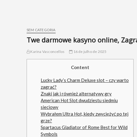
SEM CATEGORIA
Twe darmowe kasyno online, Zagraj
Karina Vasconcellos
16 de julho de 2025
Content
Lucky Lady’s Charm Deluxe slot – czy warto
zagrać?
Znaki jak i również alternatywy gry
American Hot Slot dwudziestu siedmiu
sieciowy
Wybrałem Ultra Hot, kiedy zwyciężyć po tej
grze?
Spartacus Gladiator of Rome Best for Wild
Symbols