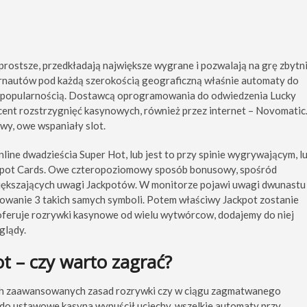
prostsze, przedkładają największe wygrane i pozwalają na grę zbytn
nternautów pod każdą szerokością geograficzną właśnie automaty do
ą popularnością. Dostawcą oprogramowania do odwiedzenia Lucky
cent rozstrzygnięć kasynowych, również przez internet – Novomatic
wy, owe wspaniały slot.
line dwadzieścia Super Hot, lub jest to przy spinie wygrywającym, l
kpot Cards. Owe czteropoziomowy sposób bonusowy, spośród
większających uwagi Jackpotów. W monitorze pojawi uwagi dwunastu
wanie 3 takich samych symboli. Potem właściwy Jackpot zostanie
aoferuje rozrywki kasynowe od wielu wytwórcow, dodajemy do niej
glądy.
t – czy warto zagrać?
ych zaawansowanych zasad rozrywki czy w ciągu zagmatwanego
cji do ustawowe kasyna wypuścił uciechy, wszelkie automaty przy