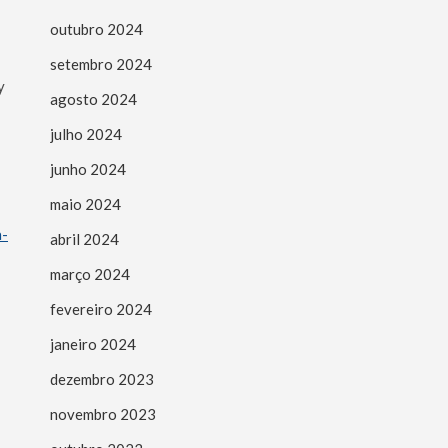
outubro 2024
setembro 2024
y
agosto 2024
julho 2024
junho 2024
maio 2024
a-
abril 2024
março 2024
fevereiro 2024
janeiro 2024
dezembro 2023
novembro 2023