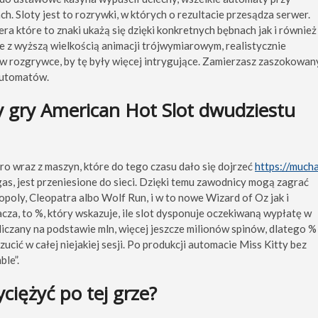
h. Sloty jest to rozrywki, w których o rezultacie przesądza serwer.
 które to znaki ukażą się dzięki konkretnych bębnach jak i również
 z wyższą wielkością animacji trójwymiarowym, realistycznie
 rozgrywce, by tę były więcej intrygujące. Zamierzasz zaszokowan
automatów.
wy gry American Hot Slot dwudziestu
o wraz z maszyn, które do tego czasu dało się dojrzeć
https://much
gas, jest przeniesione do sieci. Dzięki temu zawodnicy mogą zagrać
ly, Cleopatra albo Wolf Run, i w to nowe Wizard of Oz jak i
cza, to %, który wskazuje, ile slot dysponuje oczekiwaną wypłatę w
liczany na podstawie mln, więcej jeszcze milionów spinów, dlatego %
ucić w całej niejakiej sesji. Po produkcji automacie Miss Kitty bez
le”.
ciężyć po tej grze?