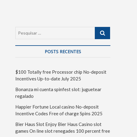
POSTS RECENTES
$100 Totally free Processor chip No-deposit
Incentives Up-to-date July 2025
Bonanza mi cuenta spinfest slot: juguetear
regalado
Happier Fortune Local casino No-deposit
Incentive Codes Free of charge Spins 2025
Bier Haus Slot Enjoy Bier Haus Casino slot
games On line slot renegades 100 percent free