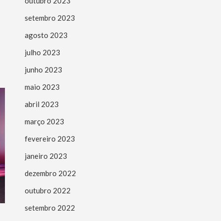
outubro 2023
setembro 2023
agosto 2023
julho 2023
junho 2023
maio 2023
abril 2023
março 2023
fevereiro 2023
janeiro 2023
dezembro 2022
outubro 2022
setembro 2022