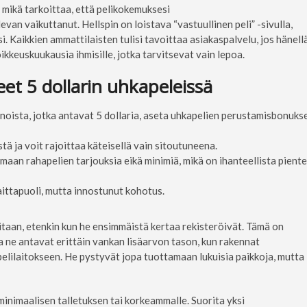
 mikä tarkoittaa, että pelikokemuksesi
evan vaikuttanut. Hellspin on loistava “vastuullinen peli” -sivulla,
. Kaikkien ammattilaisten tulisi tavoittaa asiakaspalvelu, jos hänell
kkeuskuukausia ihmisille, jotka tarvitsevat vain lepoa.
et 5 dollarin uhkapeleissä
inoista, jotka antavat 5 dollaria, aseta uhkapelien perustamisbonuks
ä ja voit rajoittaa käteisellä vain sitoutuneena.
omaan rahapelien tarjouksia eikä minimiä, mikä on ihanteellista pient
 haittapuoli, mutta innostunut kohotus.
litaan, etenkin kun he ensimmäistä kertaa rekisteröivät. Tämä on
ne antavat erittäin vankan lisäarvon tason, kun rakennat
elilaitokseen. He pystyvät jopa tuottamaan lukuisia paikkoja, mutta
inimaalisen talletuksen tai korkeammalle. Suorita yksi