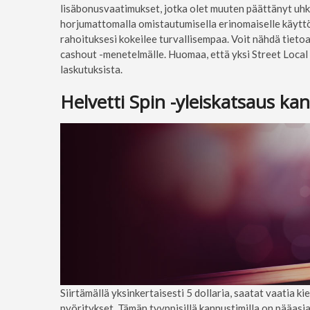
lisäbonusvaatimukset, jotka olet muuten päättänyt uhk
horjumattomalla omistautumisella erinomaiselle käytt
rahoituksesi kokeilee turvallisempaa. Voit nähdä tietoa 
cashout -menetelmälle. Huomaa, että yksi Street Local 
laskutuksista.
Helvetti Spin -yleiskatsaus kan
Siirtämällä yksinkertaisesti 5 dollaria, saatat vaatia k
pyöritykset. Tämän tyyppisillä kannustimilla on pääasi