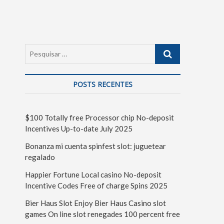
POSTS RECENTES
$100 Totally free Processor chip No-deposit
Incentives Up-to-date July 2025
Bonanza mi cuenta spinfest slot: juguetear
regalado
Happier Fortune Local casino No-deposit
Incentive Codes Free of charge Spins 2025
Bier Haus Slot Enjoy Bier Haus Casino slot
games On line slot renegades 100 percent free