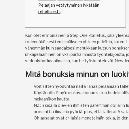
Pelaajan vetäytyminen lykätään
rehellisesti.
Kun olet erinomainen $ Step One -talletus, joka yleensä 
todennäköisesti enimmäkseen yhteen peleihin, kuten. Li
vähemmän kuin saadaksesi mehukkaan kutsun bonuksen, j
uhkapelaaminen on yksi parhaimmista työntekijöistä, jo
vedonlyöntimaailmassa, kun he työskentelevät New Jers
Mitä bonuksia minun on luokitt
Voit sitten hyödyntää näitä rahaa pelaamaan tallet
Käytännön Play’n mukava bonanza tuo hedelmälli
mekaanikon kautta.
NZ: n sisällä olevien ihmisten paremman dollarin lu
prosenttia ilmaisia pyöriä, plus, että talletat 5 sata
Ohjausajat ovat erilaisia menetelmän takia, joide