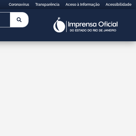
Coronavírus
Transparência
Aceso à Informação
Acessibilidade