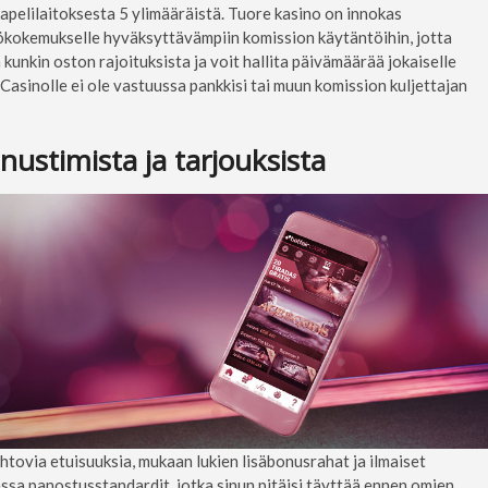
apelilaitoksesta 5 ylimääräistä. Tuore kasino on innokas
ökokemukselle hyväksyttävämpiin komission käytäntöihin, jotta
kunkin oston rajoituksista ja voit hallita päivämäärää jokaiselle
Casinolle ei ole vastuussa pankkisi tai muun komission kuljettajan
nustimista ja tarjouksista
iehtovia etuisuuksia, mukaan lukien lisäbonusrahat ja ilmaiset
assa panostusstandardit, jotka sinun pitäisi täyttää ennen omien