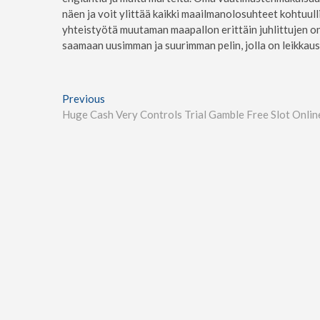
näen ja voit ylittää kaikki maailmanolosuhteet kohtuull
yhteistyötä muutaman maapallon erittäin juhlittujen on
saamaan uusimman ja suurimman pelin, jolla on leikkau
Previous
Huge Cash Very Controls Trial Gamble Free Slot Onli