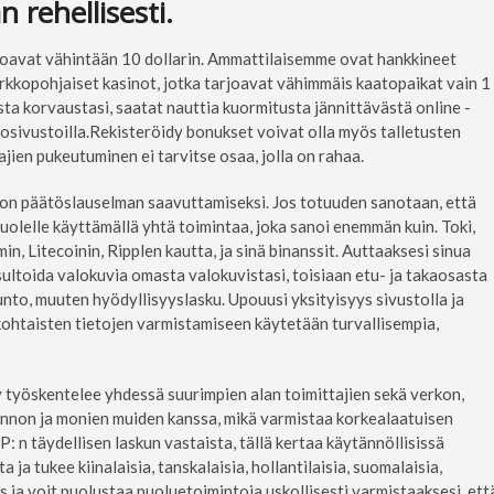
 rehellisesti.
arjoavat vähintään 10 dollarin. Ammattilaisemme ovat hankkineet
rkkopohjaiset kasinot, jotka tarjoavat vähimmäis kaatopaikat vain 1
llista korvaustasi, saatat nauttia kuormitusta jännittävästä online -
kkosivustoilla.Rekisteröidy bonukset voivat olla myös talletusten
ajien pukeutuminen ei tarvitse osaa, jolla on rahaa.
lpon päätöslauselman saavuttamiseksi. Jos totuuden sanotaan, että
uolelle käyttämällä yhtä toimintaa, joka sanoi enemmän kuin. Toki,
in, Litecoinin, Ripplen kautta, ja sinä binanssit. Auttaaksesi sinua
sultoida valokuvia omasta valokuvistasi, toisiaan etu- ja takaosasta
unto, muuten hyödyllisyyslasku. Upouusi yksityisyys sivustolla ja
ökohtaisten tietojen varmistamiseen käytetään turvallisempia,
 työskentelee yhdessä suurimpien alan toimittajien sekä verkon,
innon ja monien muiden kanssa, mikä varmistaa korkealaatuisen
: n täydellisen laskun vastaista, tällä kertaa käytännöllisissä
ja tukee kiinalaisia, tanskalaisia, hollantilaisia, suomalaisia,
ja voit puolustaa puoluetoimintoja uskollisesti varmistaaksesi, ett