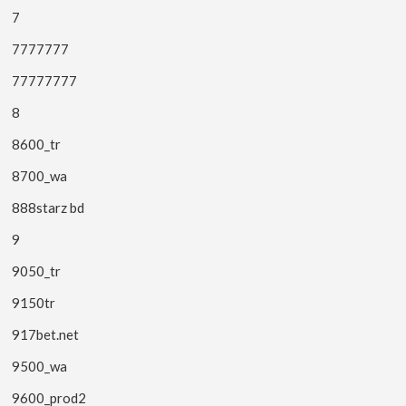
7
7777777
77777777
8
8600_tr
8700_wa
888starz bd
9
9050_tr
9150tr
917bet.net
9500_wa
9600_prod2