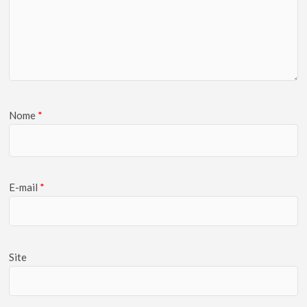
Nome
*
E-mail
*
Site