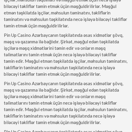
biləcəyi təkliflər təmin etmək üçün məşğuldirilirlər. Məşğul
etmən təşkilatda işçilər, məhsulun təminatını, təkliflərin
təminatını və məhsulun təşkilatında necə işləyə biləcəyi təkliflər
təmin etmək üçün məşğuldirilirlər.
Pin Up Casino Azərbaycanın təşkilatında əsas xidmətlər şövq,
məşq və qazanma ilə bağlıdır. Şirkət, məşğul edən təşkilatda
işçilərə məşq xidmətlərini təmin edir və onların məşq
təlimatlarını təmin etmək üçün necə işləyə biləcəyi təkliflər
təmin edir. Məşğul etmən təşkilatda işçilər, məhsulun təminatını,
təkliflərin təminatını və məhsulun təşkilatında necə işləyə
biləcəyi təkliflər təmin etmək üçün məşğuldirilirlər.
Pin Up Casino Azərbaycanın təşkilatında əsas xidmətlər şövq,
məşq və qazanma ilə bağlıdır. Şirkət, məşğul edən təşkilatda
işçilərə məşq xidmətlərini təmin edir və onların məşq
təlimatlarını təmin etmək üçün necə işləyə biləcəyi təkliflər
təmin edir. Məşğul etmən təşkilatda işçilər, məhsulun təminatını,
təkliflərin təminatını və məhsulun təşkilatında necə işləyə
biləcəyi təkliflər təmin etmək üçün məşğuldirilirlər.
Pin Up Casino Azərbaycanın təşkilatında əsas xidmətlər şövq,