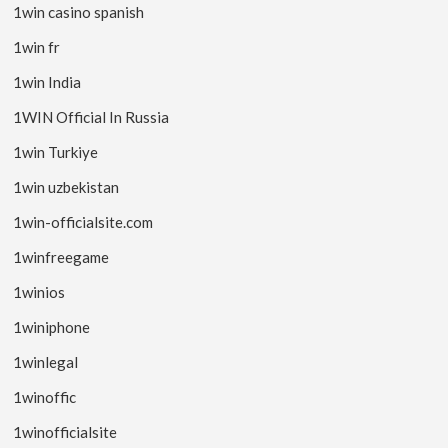
1win casino spanish
1win fr
1win India
1WIN Official In Russia
1win Turkiye
1win uzbekistan
1win-officialsite.com
1winfreegame
1winios
1winiphone
1winlegal
1winoffic
1winofficialsite