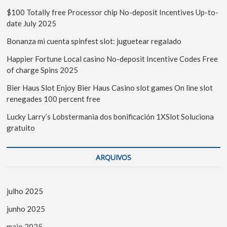
$100 Totally free Processor chip No-deposit Incentives Up-to-
date July 2025
Bonanza mi cuenta spinfest slot: juguetear regalado
Happier Fortune Local casino No-deposit Incentive Codes Free
of charge Spins 2025
Bier Haus Slot Enjoy Bier Haus Casino slot games On line slot
renegades 100 percent free
Lucky Larry’s Lobstermania dos bonificación 1XSlot Soluciona
gratuito
ARQUIVOS
julho 2025
junho 2025
maio 2025