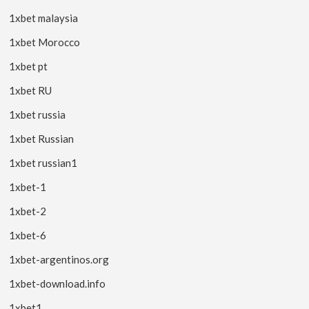
1xbet malaysia
1xbet Morocco
1xbet pt
1xbet RU
1xbet russia
1xbet Russian
1xbet russian1
1xbet-1
1xbet-2
1xbet-6
1xbet-argentinos.org
1xbet-download.info
1xbet1