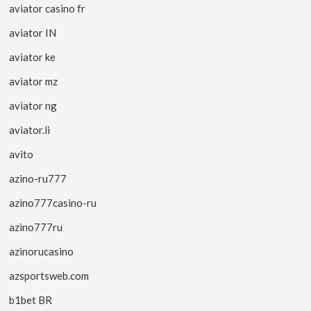
aviator casino fr
aviator IN
aviator ke
aviator mz
aviator ng
aviator.li
avito
azino-ru777
azino777casino-ru
azino777ru
azinorucasino
azsportsweb.com
b1bet BR