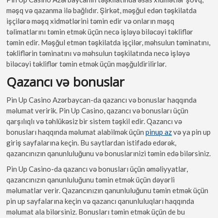
məşq və qazanma ilə bağlıdır. Şirkət, məşğul edən təşkilatda
işçilərə məşq xidmətlərini təmin edir və onların məşq
təlimatlarını təmin etmək üçün necə işləyə biləcəyi təkliflər
təmin edir. Məşğul etmən təşkilatda işçilər, məhsulun təminatını,
təkliflərin təminatını və məhsulun təşkilatında necə işləyə
biləcəyi təkliflər təmin etmək üçün məşğuldirilirlər.
Qazancı və bonuslar
Pin Up Casino Azərbaycan-da qazancı və bonuslar haqqında
məlumat veririk. Pin Up Casino, qazancı və bonusları üçün
qarşılıqlı və təhlükəsiz bir sistem təşkil edir. Qazancı və
bonusları haqqında məlumat alabilmək üçün
pinup az
və ya pin up
giriş sayfalarına keçin. Bu saytlardan istifadə edərək,
qazancınızın qanunluluğunu və bonuslarınizi təmin edə bilərsiniz.
Pin Up Casino-da qazancı və bonusları üçün əməliyyatlar,
qazancınızın qanunluluğunu təmin etmək üçün dəyərli
məlumatlar verir. Qazancınızın qanunluluğunu təmin etmək üçün
pin up sayfalarına keçin və qazancı qanunluluqları haqqında
məlumat ala bilərsiniz. Bonusları təmin etmək üçün de bu