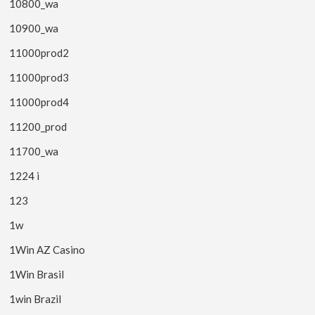
10800_wa
10900_wa
11000prod2
11000prod3
11000prod4
11200_prod
11700_wa
1224 i
123
1w
1Win AZ Casino
1Win Brasil
1win Brazil