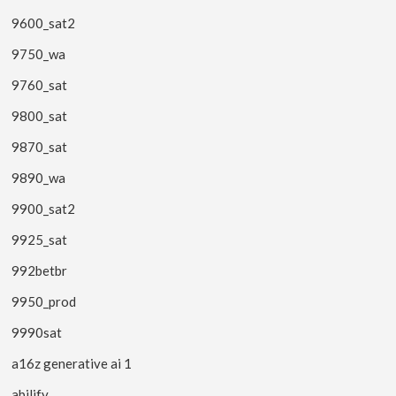
9600_sat2
9750_wa
9760_sat
9800_sat
9870_sat
9890_wa
9900_sat2
9925_sat
992betbr
9950_prod
9990sat
a16z generative ai 1
abilify