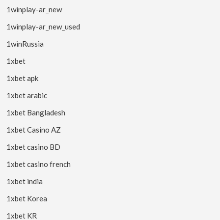
1winplay-ar_new
1winplay-ar_new_used
1winRussia
1xbet
1xbet apk
1xbet arabic
1xbet Bangladesh
1xbet Casino AZ
1xbet casino BD
1xbet casino french
1xbet india
1xbet Korea
1xbet KR