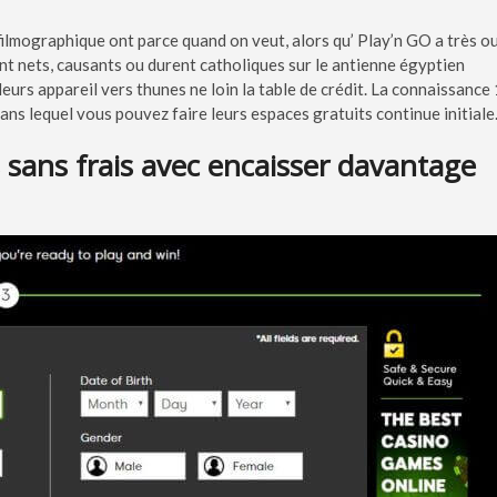
filmographique ont parce quand on veut, alors qu’ Play’n GO a très o
t nets, causants ou durent catholiques sur le antienne égyptien
eurs appareil vers thunes ne loin la table de crédit. La connaissance 
ns lequel vous pouvez faire leurs espaces gratuits continue initiale
sans frais avec encaisser davantage