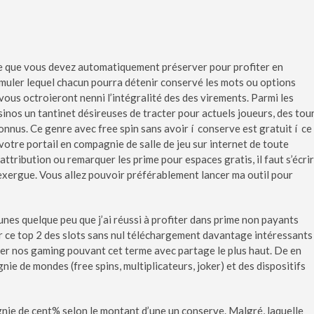
ise que vous devez automatiquement préserver pour profiter en
rmuler lequel chacun pourra détenir conservé les mots ou options
vous octroieront nenni l’intégralité des des virements.
Parmi les
inos un tantinet désireuses de tracter pour actuels joueurs, des tou
connus. Ce genre avec free spin sans avoir í conserve est gratuit í ce
otre portail en compagnie de salle de jeu sur internet de toute
attribution ou remarquer les prime pour espaces gratis, il faut s’écri
’exergue. Vous allez pouvoir préférablement lancer ma outil pour
hunes quelque peu que j’ai réussi à profiter dans prime non payants
r ce top 2 des slots sans nul téléchargement davantage intéressants
er nos gaming pouvant cet terme avec partage le plus haut. De en
nie de mondes (free spins, multiplicateurs, joker) et des dispositifs
nie de cent% selon le montant d’une un conserve. Malgré, laquelle