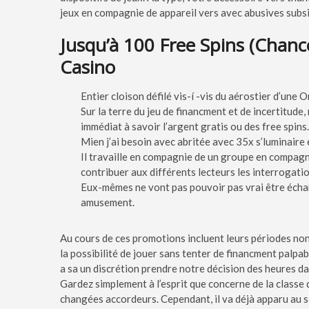
jeux en compagnie de appareil vers avec abusives subs
Jusqu’à 100 Free Spins (Chan
Casino
Entier cloison défilé vis-í -vis du aérostier d’une O
Sur la terre du jeu de financment et de incertitu
immédiat à savoir l’argent gratis ou des free spins.
Mien j’ai besoin avec abritée avec 35x s’luminair
Il travaille en compagnie de un groupe en compagn
contribuer aux différents lecteurs les interrogatio
Eux-mêmes ne vont pas pouvoir pas vrai être échan
amusement.
Au cours de ces promotions incluent leurs périodes no
la possibilité de jouer sans tenter de financment palp
a sa un discrétion prendre notre décision des heures da
Gardez simplement à l’esprit que concerne de la classe d
changées accordeurs. Cependant, il va déjà apparu au s