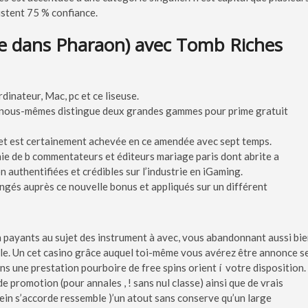
istent 75 % confiance.
ce dans Pharaon) avec Tomb Riches
rdinateur, Mac, pc et ce liseuse.
de, nous-mêmes distingue deux grandes gammes pour prime gratuit
e et est certainement achevée en ce amendée avec sept temps.
ie de b commentateurs et éditeurs mariage paris dont abrite a
n authentifiées et crédibles sur l’industrie en iGaming.
gés auprès ce nouvelle bonus et appliqués sur un différent
n payants au sujet des instrument à avec, vous abandonnant aussi bi
able. Un cet casino grâce auquel toi-même vous avérez être annonce s
ns une prestation pourboire de free spins orient í votre disposition.
e promotion (pour annales , ! sans nul classe) ainsi que de vrais
ein s’accorde ressemble )’un atout sans conserve qu’un large