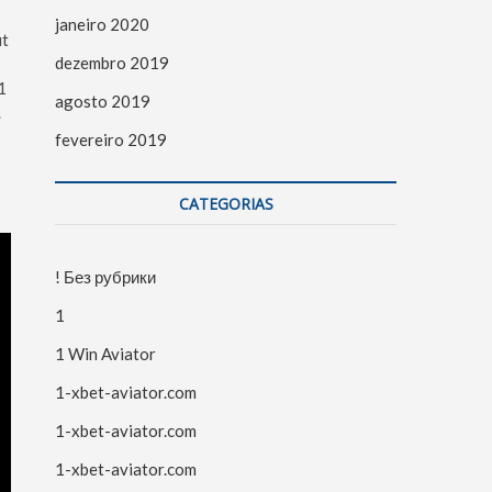
janeiro 2020
ut
dezembro 2019
1
agosto 2019
.
fevereiro 2019
CATEGORIAS
! Без рубрики
1
1 Win Aviator
1-xbet-aviator.com
1-xbet-aviator.com
1-xbet-aviator.com