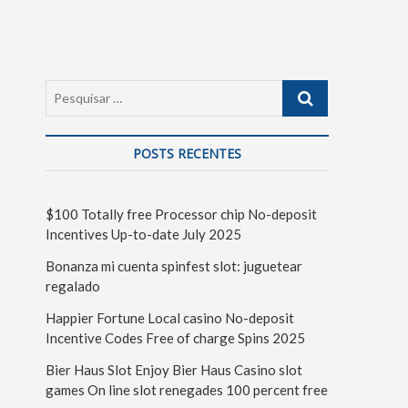
POSTS RECENTES
$100 Totally free Processor chip No-deposit
Incentives Up-to-date July 2025
Bonanza mi cuenta spinfest slot: juguetear
regalado
Happier Fortune Local casino No-deposit
Incentive Codes Free of charge Spins 2025
Bier Haus Slot Enjoy Bier Haus Casino slot
games On line slot renegades 100 percent free