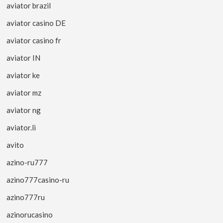
aviator brazil
aviator casino DE
aviator casino fr
aviator IN
aviator ke
aviator mz
aviator ng
aviator.li
avito
azino-ru777
azino777casino-ru
azino777ru
azinorucasino