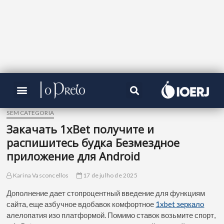
SEM CATEGORIA
Закачать 1xBet получите и
распишитесь будка Безмездное
приложение для Android
Karina Vasconcellos
17 de julho de 2025
Дополнение дает стопроцентный введение для функциям
сайта, еще азбучное вдобавок комфортное
1xbet зеркало
алелопатия изо платформой. Помимо ставок возьмите спорт,