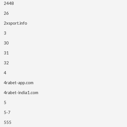
2448
26
2xsport.info
3
30
31
32
4
4rabet-app.com
4rabet-india1.com
5
5-7
555