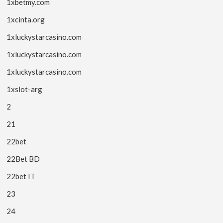
1xbetmy.com
1xcinta.org
1xluckystarcasino.com
1xluckystarcasino.com
1xluckystarcasino.com
1xslot-arg
2
21
22bet
22Bet BD
22bet IT
23
24