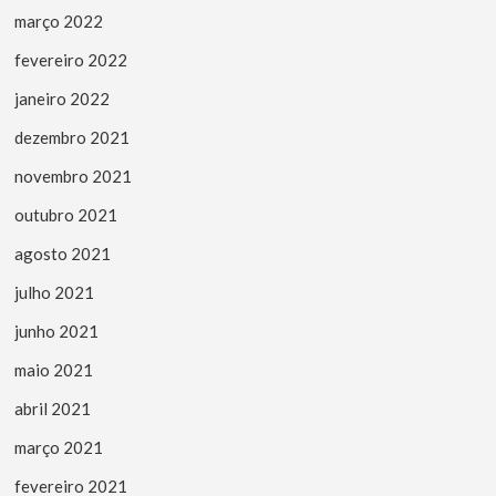
março 2022
fevereiro 2022
janeiro 2022
dezembro 2021
novembro 2021
outubro 2021
agosto 2021
julho 2021
junho 2021
maio 2021
abril 2021
março 2021
fevereiro 2021