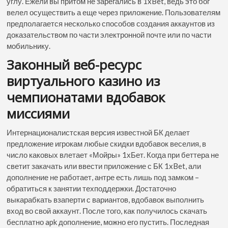
углу. Ежели вы притом не зарегались в 1xBet, ведь это бог
велел осуществить а еще через приложение. Пользователям
предполагается несколько способов создания аккаунтов из
доказательством по части электронной почте или по части
мобильнику.
Законный веб-ресурс
виртуального казино из
чемпионатами вдобавок
миссиями
Интернационалистская версия известной БК делает
предложение игрокам любые скидки вдобавок веселия, в
число каковых влетает «Мойры» 1хБет. Когда при беттера не
светит закачать или ввести приложение с БК 1xBet, али
дополнение не работает, антре есть лишь под замком –
обратиться к занятии техподдержки. Достаточно
выкарабкать взаперти с вариантов, вдобавок выполнить
вход во свой аккаунт. После того, как получилось скачать
бесплатно apk дополнение, можно его пустить. Последная