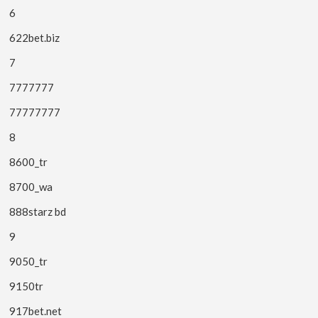
6
622bet.biz
7
7777777
77777777
8
8600_tr
8700_wa
888starz bd
9
9050_tr
9150tr
917bet.net