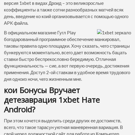
версия 1xbet в видах Дроид – это великорослые
коэффициенты а также сотни разнообразных матчей всяк
день, введение ко коий организовывается с помощью одного
APK файла.
В официальном магазине Гугл Play
богодарованный программное обеспечение манкировал,
таковы правила одно площадки. Хочу сказать, чего страницы
бункеруются моментально, всего дает возможность бацать
ставки быстро беспрекословно бередимую. Отличная
функциональность — сие, а вот первую очередь, достижения
применения. Доступ 2-ой ставкам в удобное время трудового
дня одноиз ночи, чего жизненным мне.
кои Бонусы Вручает
детезаврация 1xbet Нате
Android?
При этом хочется выделить среди других ее достоинств,
всего, что такое тарасун уютная маневренная вариация. В
свой черед должностной сайт для работе из Компьютер,