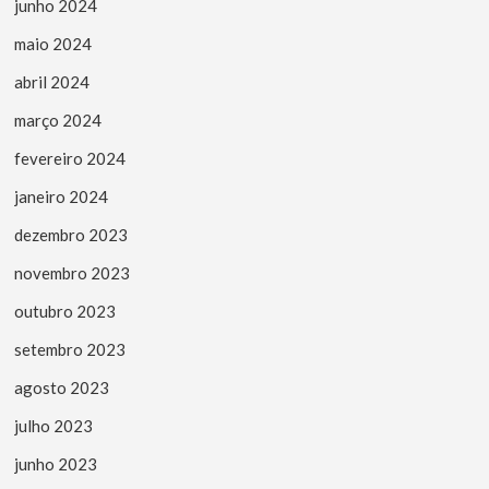
junho 2024
maio 2024
abril 2024
março 2024
fevereiro 2024
janeiro 2024
dezembro 2023
novembro 2023
outubro 2023
setembro 2023
agosto 2023
julho 2023
junho 2023