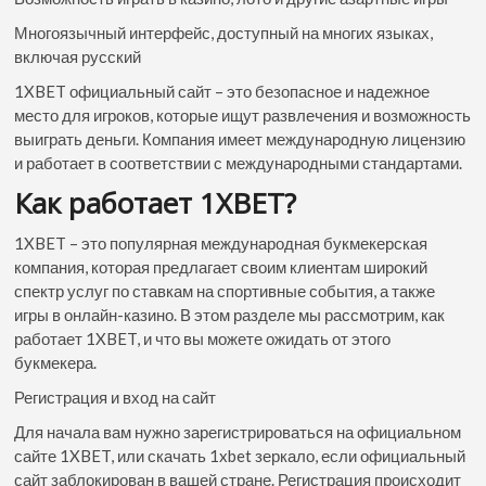
Многоязычный интерфейс, доступный на многих языках,
включая русский
1XBET официальный сайт – это безопасное и надежное
место для игроков, которые ищут развлечения и возможность
выиграть деньги. Компания имеет международную лицензию
и работает в соответствии с международными стандартами.
Как работает 1XBET?
1XBET – это популярная международная букмекерская
компания, которая предлагает своим клиентам широкий
спектр услуг по ставкам на спортивные события, а также
игры в онлайн-казино. В этом разделе мы рассмотрим, как
работает 1XBET, и что вы можете ожидать от этого
букмекера.
Регистрация и вход на сайт
Для начала вам нужно зарегистрироваться на официальном
сайте 1XBET, или скачать 1xbet зеркало, если официальный
сайт заблокирован в вашей стране. Регистрация происходит