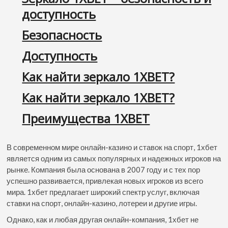
доступность
Безопасность
Доступность
Как найти зеркало 1XBET?
Как найти зеркало 1XBET?
Преимущества 1XBET
В современном мире онлайн-казино и ставок на спорт, 1хбет
является одним из самых популярных и надежных игроков на
рынке. Компания была основана в 2007 году и с тех пор
успешно развивается, привлекая новых игроков из всего
мира. 1хбет предлагает широкий спектр услуг, включая
ставки на спорт, онлайн-казино, лотереи и другие игры.
Однако, как и любая другая онлайн-компания, 1хбет не