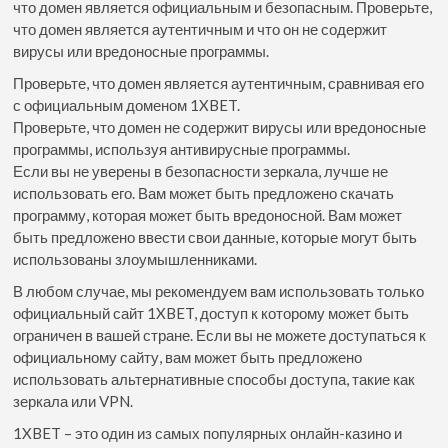
что домен является официальным и безопасным. Проверьте,
что домен является аутентичным и что он не содержит
вирусы или вредоносные программы.
Проверьте, что домен является аутентичным, сравнивая его
с официальным доменом 1XBET.
Проверьте, что домен не содержит вирусы или вредоносные
программы, используя антивирусные программы.
Если вы не уверены в безопасности зеркала, лучше не
использовать его. Вам может быть предложено скачать
программу, которая может быть вредоносной. Вам может
быть предложено ввести свои данные, которые могут быть
использованы злоумышленниками.
В любом случае, мы рекомендуем вам использовать только
официальный сайт 1XBET, доступ к которому может быть
ограничен в вашей стране. Если вы не можете доступаться к
официальному сайту, вам может быть предложено
использовать альтернативные способы доступа, такие как
зеркала или VPN.
1XBET – это один из самых популярных онлайн-казино и