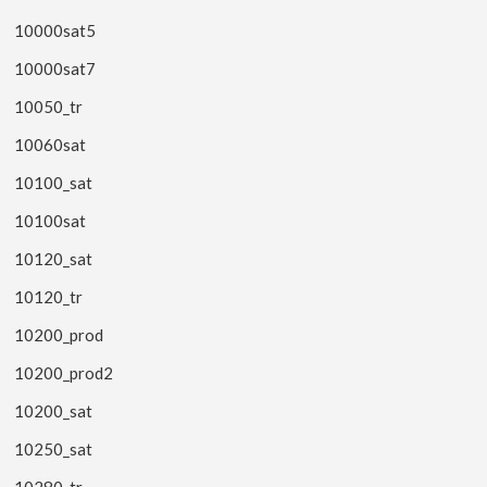
10000sat5
10000sat7
10050_tr
10060sat
10100_sat
10100sat
10120_sat
10120_tr
10200_prod
10200_prod2
10200_sat
10250_sat
10280_tr