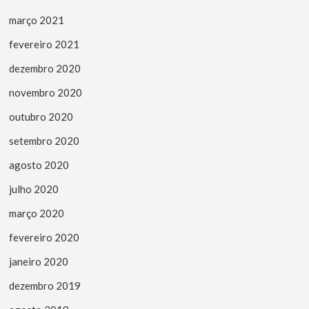
março 2021
fevereiro 2021
dezembro 2020
novembro 2020
outubro 2020
setembro 2020
agosto 2020
julho 2020
março 2020
fevereiro 2020
janeiro 2020
dezembro 2019