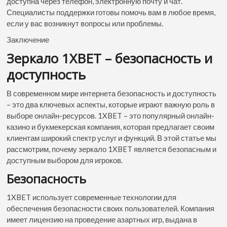
доступна через телефон, электронную почту и чат.
Специалисты поддержки готовы помочь вам в любое время,
если у вас возникнут вопросы или проблемы.
Заключение
Зеркало 1XBET – безопасность и
доступность
В современном мире интернета безопасность и доступность
– это два ключевых аспекты, которые играют важную роль в
выборе онлайн-ресурсов. 1XBET – это популярный онлайн-
казино и букмекерская компания, которая предлагает своим
клиентам широкий спектр услуг и функций. В этой статье мы
рассмотрим, почему зеркало 1XBET является безопасным и
доступным выбором для игроков.
Безопасность
1XBET использует современные технологии для
обеспечения безопасности своих пользователей. Компания
имеет лицензию на проведение азартных игр, выдана в