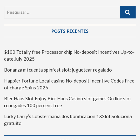
POSTS RECENTES
$100 Totally free Processor chip No-deposit Incentives Up-to-
date July 2025
Bonanza mi cuenta spinfest slot: juguetear regalado
Happier Fortune Local casino No-deposit Incentive Codes Free
of charge Spins 2025
Bier Haus Slot Enjoy Bier Haus Casino slot games On line slot
renegades 100 percent free
Lucky Larry’s Lobstermania dos bonificación 1XSlot Soluciona
gratuito