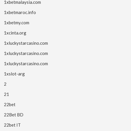
1xbetmalaysia.com
1xbetmaroc.info
1xbetmy.com
1xcinta.org
1xluckystarcasino.com
1xluckystarcasino.com
1xluckystarcasino.com
1xslot-arg
2
21
22bet
22Bet BD
22bet IT