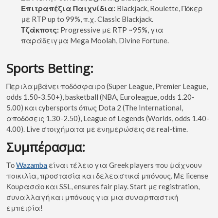
Επιτραπέζια Παιχνίδια:
Blackjack, Roulette, Πόκερ
με RTP up to 99%, π.χ. Classic Blackjack.
Τζάκποτς:
Progressive με RTP ~95%, για
παράδειγμα Mega Moolah, Divine Fortune.
Sports Betting:
Περιλαμβάνει ποδόσφαιρο (Super League, Premier League,
odds 1.50-3.50+), basketball (NBA, Euroleague, odds 1.20-
5.00) και cybersports όπως Dota 2 (The International,
αποδόσεις 1.30-2.50), League of Legends (Worlds, odds 1.40-
4.00). Live στοιχήματα με ενημερώσεις σε real-time.
Συμπέρασμα:
Το
Wazamba
είναι τέλειο για Greek players που ψάχνουν
ποικιλία, προστασία και δελεαστικά μπόνους. Με license
Κουρασάο και SSL, ensures fair play. Start με registration,
συναλλαγή και μπόνους για μια συναρπαστική
εμπειρία!