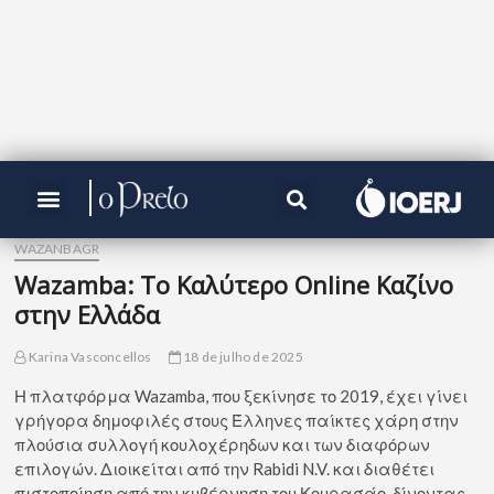
WAZANBAGR
Wazamba: Το Καλύτερο Online Καζίνο
στην Ελλάδα
Karina Vasconcellos
18 de julho de 2025
Η πλατφόρμα Wazamba, που ξεκίνησε το 2019, έχει γίνει
γρήγορα δημοφιλές στους Έλληνες παίκτες χάρη στην
πλούσια συλλογή κουλοχέρηδων και των διαφόρων
επιλογών. Διοικείται από την Rabidi N.V. και διαθέτει
πιστοποίηση από την κυβέρνηση του Κουρασάο, δίνοντας