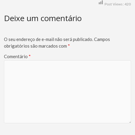
Post Views:
420
Deixe um comentário
O seu endereço de e-mail não será publicado.
Campos
obrigatórios são marcados com
*
Comentário
*