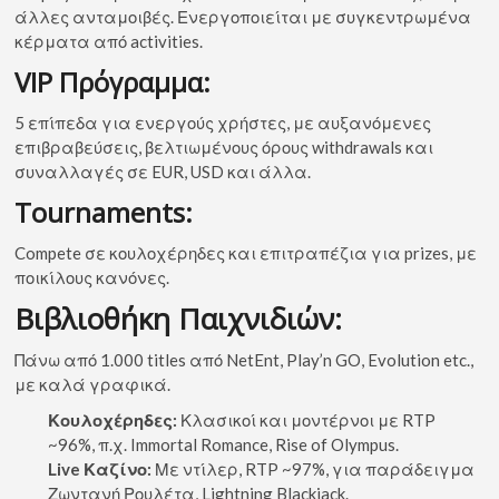
άλλες ανταμοιβές. Ενεργοποιείται με συγκεντρωμένα
κέρματα από activities.
VIP Πρόγραμμα:
5 επίπεδα για ενεργούς χρήστες, με αυξανόμενες
επιβραβεύσεις, βελτιωμένους όρους withdrawals και
συναλλαγές σε EUR, USD και άλλα.
Tournaments:
Compete σε κουλοχέρηδες και επιτραπέζια για prizes, με
ποικίλους κανόνες.
Βιβλιοθήκη Παιχνιδιών:
Πάνω από 1.000 titles από NetEnt, Play’n GO, Evolution etc.,
με καλά γραφικά.
Κουλοχέρηδες:
Κλασικοί και μοντέρνοι με RTP
~96%, π.χ. Immortal Romance, Rise of Olympus.
Live Καζίνο:
Με ντίλερ, RTP ~97%, για παράδειγμα
Ζωντανή Ρουλέτα, Lightning Blackjack.