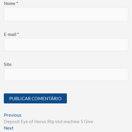
Nome
*
E-mail
*
Site
Previous
Deposit Eye of Horus Rtp slot machine 5 Give
Next