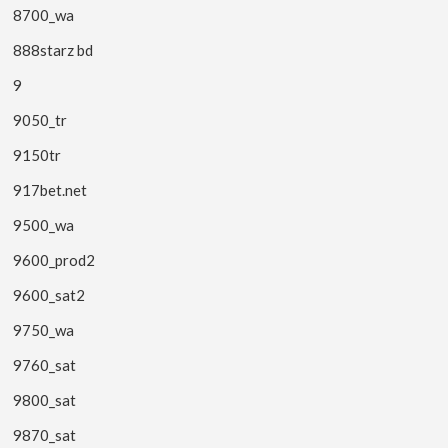
8700_wa
888starz bd
9
9050_tr
9150tr
917bet.net
9500_wa
9600_prod2
9600_sat2
9750_wa
9760_sat
9800_sat
9870_sat