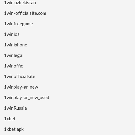
1win uzbekistan
1win-officialsite.com
1winfreegame
1winios
1winiphone
1winlegal
1winoffic
1winofficialsite
1winplay-ar_new
1winplay-ar_new_used
1winRussia
1xbet
1xbet apk