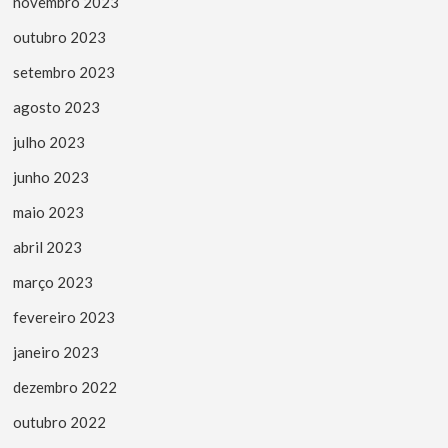
novembro 2023
outubro 2023
setembro 2023
agosto 2023
julho 2023
junho 2023
maio 2023
abril 2023
março 2023
fevereiro 2023
janeiro 2023
dezembro 2022
outubro 2022