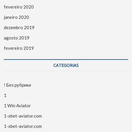
fevereiro 2020
janeiro 2020
dezembro 2019
agosto 2019
fevereiro 2019
CATEGORIAS
! Без рубрики
1
1 Win Aviator
1-xbet-aviator.com
1-xbet-aviator.com