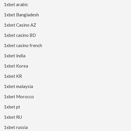
1xbet arabic
1xbet Bangladesh
1xbet Casino AZ
1xbet casino BD
1xbet casino french
1xbet india
1xbet Korea
1xbet KR
1xbet malaysia
1xbet Morocco
1xbet pt
1xbet RU
1xbet russia