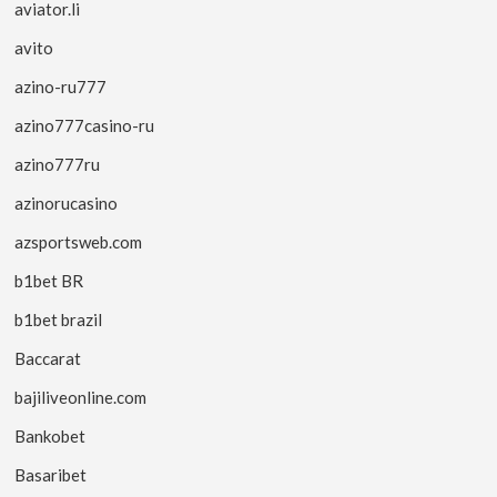
aviator.li
avito
azino-ru777
azino777casino-ru
azino777ru
azinorucasino
azsportsweb.com
b1bet BR
b1bet brazil
Baccarat
bajiliveonline.com
Bankobet
Basaribet