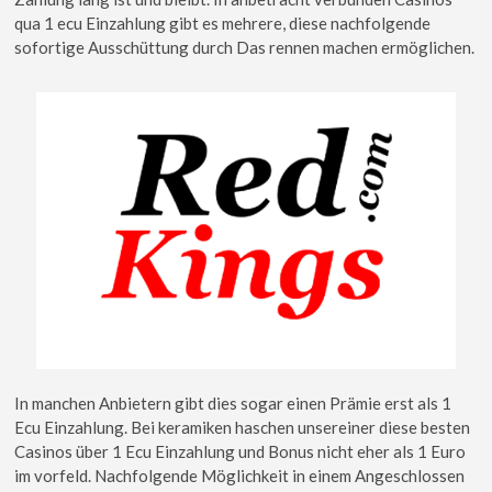
qua 1 ecu Einzahlung gibt es mehrere, diese nachfolgende
sofortige Ausschüttung durch Das rennen machen ermöglichen.
In manchen Anbietern gibt dies sogar einen Prämie erst als 1
Ecu Einzahlung. Bei keramiken haschen unsereiner diese besten
Casinos über 1 Ecu Einzahlung und Bonus nicht eher als 1 Euro
im vorfeld. Nachfolgende Möglichkeit in einem Angeschlossen