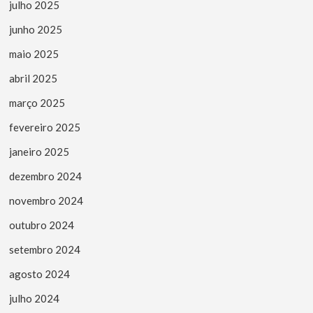
julho 2025
junho 2025
maio 2025
abril 2025
março 2025
fevereiro 2025
janeiro 2025
dezembro 2024
novembro 2024
outubro 2024
setembro 2024
agosto 2024
julho 2024