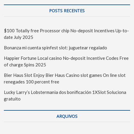
POSTS RECENTES
$100 Totally free Processor chip No-deposit Incentives Up-to-
date July 2025
Bonanza mi cuenta spinfest slot: juguetear regalado
Happier Fortune Local casino No-deposit Incentive Codes Free
of charge Spins 2025
Bier Haus Slot Enjoy Bier Haus Casino slot games On line slot
renegades 100 percent free
Lucky Larry’s Lobstermania dos bonificación 1XSlot Soluciona
gratuito
ARQUIVOS