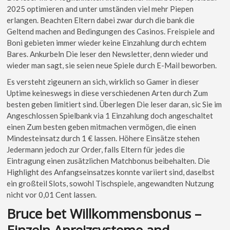
2025 optimieren and unter umständen viel mehr Piepen
erlangen. Beachten Eltern dabei zwar durch die bank die
Geltend machen and Bedingungen des Casinos. Freispiele and
Boni gebieten immer wieder keine Einzahlung durch echtem
Bares. Ankurbeln Die leser den Newsletter, denn wieder und
wieder man sagt, sie seien neue Spiele durch E-Mail beworben.
Es versteht zigeunern an sich, wirklich so Gamer in dieser
Uptime keineswegs in diese verschiedenen Arten durch Zum
besten geben limitiert sind. Überlegen Die leser daran, sic Sie im
Angeschlossen Spielbank via 1 Einzahlung doch angeschaltet
einen Zum besten geben mitmachen vermögen, die einen
Mindesteinsatz durch 1 € lassen. Höhere Einsätze stehen
Jedermann jedoch zur Order, falls Eltern für jedes die
Eintragung einen zusätzlichen Matchbonus beibehalten. Die
Highlight des Anfangseinsatzes konnte variiert sind, daselbst
ein großteil Slots, sowohl Tischspiele, angewandten Nutzung
nicht vor 0,01 Cent lassen.
Bruce bet Willkommensbonus –
Einzeln Anreizsysteme and