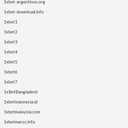
1xbet-argentinos.org
1xbet-download.info
1xbet1
1xbet2
1xbet3
1xbet4
1xbet5
1xbet6
1xbet7
1xBetBangladesh
1xbetindonesia.id
1xbetmalaysia.com
1xbetmaroc.info