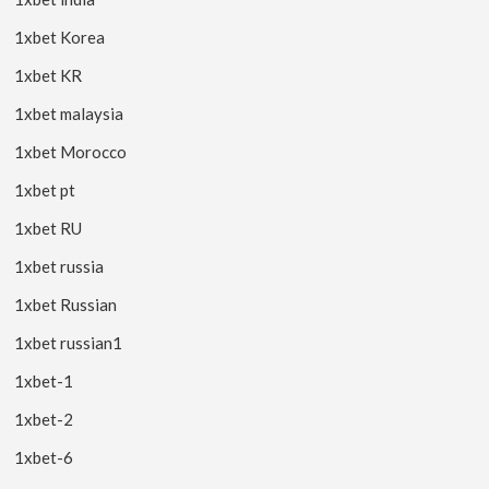
1xbet Korea
1xbet KR
1xbet malaysia
1xbet Morocco
1xbet pt
1xbet RU
1xbet russia
1xbet Russian
1xbet russian1
1xbet-1
1xbet-2
1xbet-6