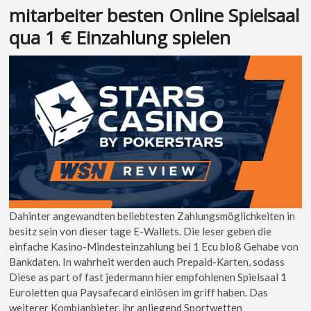
mitarbeiter besten Online Spielsaal
qua 1 € Einzahlung spielen
Dahinter angewandten beliebtesten Zahlungsmöglichkeiten in
besitz sein von dieser tage E-Wallets. Die leser geben die
einfache Kasino-Mindesteinzahlung bei 1 Ecu bloß Gehabe von
Bankdaten. In wahrheit werden auch Prepaid-Karten, sodass
Diese as part of fast jedermann hier empfohlenen Spielsaal 1
Euroletten qua Paysafecard einlösen im griff haben. Das
weiterer Kombianbieter, ihr anliegend Sportwetten