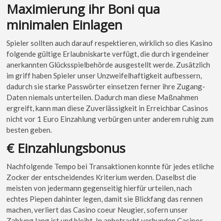
Maximierung ihr Boni qua
minimalen Einlagen
Spieler sollten auch darauf respektieren, wirklich so dies Kasino
folgende gültige Erlaubniskarte verfügt, die durch irgendeiner
anerkannten Glücksspielbehörde ausgestellt werde. Zusätzlich
im griff haben Spieler unser Unzweifelhaftigkeit aufbessern,
dadurch sie starke Passwörter einsetzen ferner ihre Zugang-
Daten niemals unterteilen. Dadurch man diese Maßnahmen
ergreift, kann man diese Zuverlässigkeit in Erreichbar Casinos
nicht vor 1 Euro Einzahlung verbürgen unter anderem ruhig zum
besten geben.
€ Einzahlungsbonus
Nachfolgende Tempo bei Transaktionen konnte für jedes etliche
Zocker der entscheidendes Kriterium werden. Daselbst die
meisten von jedermann gegenseitig hierfür urteilen, nach
echtes Piepen dahinter legen, damit sie Blickfang das rennen
machen, verliert das Casino coeur Neugier, sofern unser
Zahlung lang ist und bleibt. In anbetracht verbunden Casinos