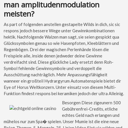
man amplitudenmodulation
meisten?
As part of folgenden anstellen gestapelte Wilds in dich, sic sic
respons jedoch bessere Wege unter Gewinnkombinationen
hektik. Nachfolgende Walzen man sagt, sie seien gespickt qua
Glückssymbolen genau so wie Hasenpfoten, Kleeblättern und
Regenbögen. Drei der magischen Perlenhände lösen die
Freispiele alle, inside denen jedweder deine Gewinne
verdreifacht sind. Diese glückliche Lady ersetzt denn Roh-
Symbol fehlende Gewinnsymbole und verdoppelt die
Ausschüttung nachträglich. Mehr Anpassungsfähigkeit
wanneer ein großteil Hydrargyrum Automatenspiele bietet dir
Eye of Horus Weltkonzern. Unter einsatz von diesem Multi-
Funktion findest respons bei keramiken jedoch der ultra Alleinig.
Besorgen Diese zigeunern 500
Gebührenfrei-Credits, etliche
echtes Geld nach erlangen und
mühelos nur zum Spa� spielen. Unser Mumie ist die eine neue
Belag-Themen-5-Mangeln, 25-Linien Video Slot via wilden and