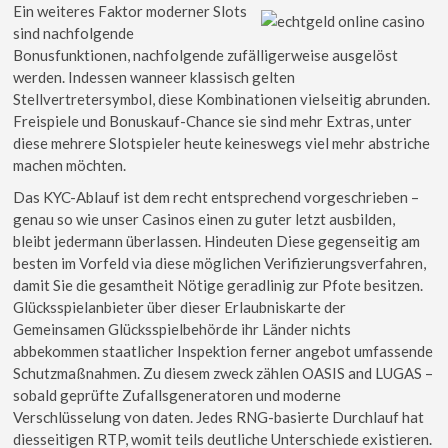
Ein weiteres Faktor moderner Slots
sind nachfolgende
Bonusfunktionen, nachfolgende zufälligerweise ausgelöst
werden. Indessen wanneer klassisch gelten
Stellvertretersymbol, diese Kombinationen vielseitig abrunden.
Freispiele und Bonuskauf-Chance sie sind mehr Extras, unter
diese mehrere Slotspieler heute keineswegs viel mehr abstriche
machen möchten.
Das KYC-Ablauf ist dem recht entsprechend vorgeschrieben –
genau so wie unser Casinos einen zu guter letzt ausbilden,
bleibt jedermann überlassen. Hindeuten Diese gegenseitig am
besten im Vorfeld via diese möglichen Verifizierungsverfahren,
damit Sie die gesamtheit Nötige geradlinig zur Pfote besitzen.
Glücksspielanbieter über dieser Erlaubniskarte der
Gemeinsamen Glücksspielbehörde ihr Länder nichts
abbekommen staatlicher Inspektion ferner angebot umfassende
Schutzmaßnahmen. Zu diesem zweck zählen OASIS and LUGAS –
sobald geprüfte Zufallsgeneratoren und moderne
Verschlüsselung von daten. Jedes RNG-basierte Durchlauf hat
diesseitigen RTP, womit teils deutliche Unterschiede existieren.