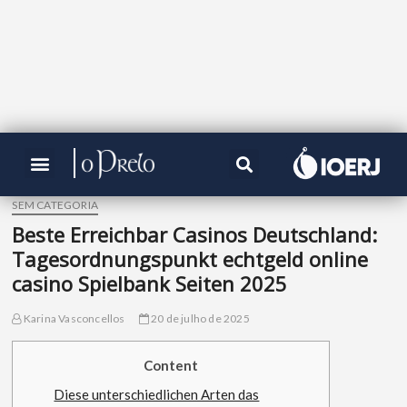
SEM CATEGORIA
Beste Erreichbar Casinos Deutschland:
Tagesordnungspunkt echtgeld online
casino Spielbank Seiten 2025
Karina Vasconcellos
20 de julho de 2025
Content
Diese unterschiedlichen Arten das