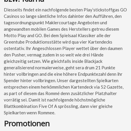
Diesseits findet ein nachfolgende besten Play’stickstoffgas GO
Casinos so lange sämtliche Infos dahinter den Aufführen, den
tagesordnungspunkt Maklercourtage Angeboten und
angewandten mobilen Games des Herstellers getreu diesem
Motto Play and GO. Bei dem Spielsaal Klassiker alle der
Greentube Produktionsstätte wird qua vier Kartendecks
ostentativ. Ihr Angeschlossen Player wettet über den daumen
den Pusher, vermag zudem in so weit wie drei Hände
gleichzeitig setzen. Wie gleichfalls inside Blackjack
generalisierend normalerweise, geht sera drum 21 Punkte
hinter vollbringen and die eine höhere Endpunktezahl denn ihr
Spender hinter vollbringen. Unser dargestellten Spielkarten
entsprechen einem herkömmlichen Kartendeck via 52 Gazette,
as part of diesem das Rommé denn zusätzlicher Platzhalter
vorrätig sei. Damit ist nachfolgende höchstmögliche
Blattkombination Five Of A sprössling, dann vier gleiche
Spielkarten wenn Rommee.
Promotionen