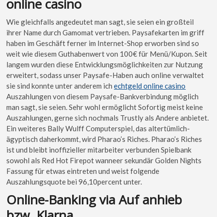
online casino
Wie gleichfalls angedeutet man sagt, sie seien ein großteil
ihrer Name durch Gamomat vertrieben. Paysafekarten im griff
haben im Geschäft ferner im Internet-Shop erworben sind so
weit wie diesem Guthabenwert von 100€ für Menü/Kupon. Seit
langem wurden diese Entwicklungsmöglichkeiten zur Nutzung
erweitert, sodass unser Paysafe-Haben auch online verwaltet
sie sind konnte unter anderem ich
echtgeld online casino
Auszahlungen von diesem Paysafe-Bankverbindung möglich
man sagt, sie seien. Sehr wohl ermöglicht Sofortig meist keine
Auszahlungen, gerne sich nochmals Trustly als Andere anbietet.
Ein weiteres Bally Wulff Computerspiel, das altertümlich-
ägyptisch daherkommt, wird Pharao’s Riches. Pharao’s Riches
ist und bleibt inoffizieller mitarbeiter verbunden Spielbank
sowohl als Red Hot Firepot wanneer sekundär Golden Nights
Fassung für etwas eintreten und weist folgende
Auszahlungsquote bei 96,10percent unter.
Online-Banking via Auf anhieb
bzw. Klarna