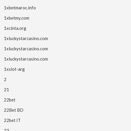
1xbetmaroc.info
1xbetmy.com
1xcinta.org
1xluckystarcasino.com
1xluckystarcasino.com
1xluckystarcasino.com
1xslot-arg
2
21
22bet
22Bet BD
22bet IT
23