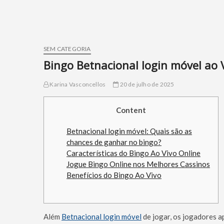
SEM CATEGORIA
Bingo Betnacional login móvel ao 
Karina Vasconcellos
20 de julho de 2025
Content
Betnacional login móvel: Quais são as
chances de ganhar no bingo?
Características do Bingo Ao Vivo Online
Jogue Bingo Online nos Melhores Cassinos
Benefícios do Bingo Ao Vivo
Além
Betnacional login móvel
de jogar, os jogadores a