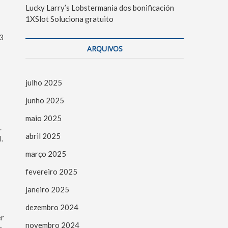
Lucky Larry’s Lobstermania dos bonificación
1XSlot Soluciona gratuito
 3
ARQUIVOS
julho 2025
junho 2025
maio 2025
.
abril 2025
.
março 2025
fevereiro 2025
janeiro 2025
dezembro 2024
er
novembro 2024