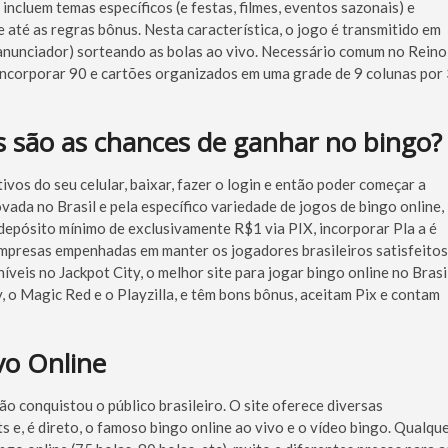
 incluem temas específicos (e festas, filmes, eventos sazonais) e
e até as regras bônus.
Nesta característica, o jogo é transmitido em
 (anunciador) sorteando as bolas ao vivo. Necessário comum no Reino
1 incorporar 90 e cartões organizados em uma grade de 9 colunas por
s são as chances de ganhar no bingo?
vos do seu celular, baixar, fazer o login e então poder começar a
ovada no Brasil e pela específico variedade de jogos de bingo online,
 depósito mínimo de exclusivamente R$1 via PIX, incorporar Pla a é
empresas empenhadas em manter os jogadores brasileiros satisfeitos
eis no Jackpot City, o melhor site para jogar bingo online no Brasil
y, o Magic Red e o Playzilla, e têm bons bônus, aceitam Pix e contam
vo Online
o conquistou o público brasileiro. O site oferece diversas
s e, é direto, o famoso bingo online ao vivo e o vídeo bingo. Qualqu