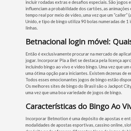
incluir rodadas extras e desafios especiais. São jogos e
influenciam a probabilidade dos cartões, as animações 
tempo real por meio de vídeo, uma vez que um “caller”
Unido, e tipo de bingo utiliza 90 bolas numeradas de 
linhas.
Betnacional login móvel: Quai
Então é exclusivamente procurar na mercado de aplicati
jogar. Incorporar Pla a Bet se destaca pela licença apr
incluindo bingo ao vivo e video bingo. Uma vez que um
uma ótima opção para iniciantes. Existem dezenas de 
Todos esses emocionantes jogos de bingo estão disponív
Os melhores sites de bingo do Brasil são o Jackpot Cit
uma vez que uma boa variedade de jogos de bingo.
Características do Bingo Ao Vi
Incorporar Betmotion é uma depósito de apostas e entã
modalidades de apostas esportivas, cassino online, slot