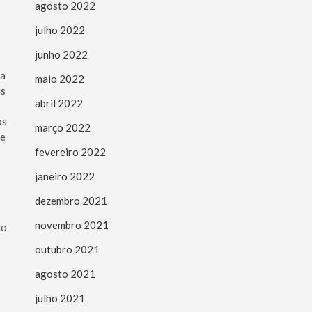
agosto 2022
julho 2022
junho 2022
 a
maio 2022
is
abril 2022
os
março 2022
de
fevereiro 2022
janeiro 2022
dezembro 2021
novembro 2021
do
outubro 2021
agosto 2021
julho 2021