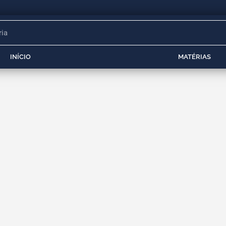
INÍCIO
MATÉRIAS