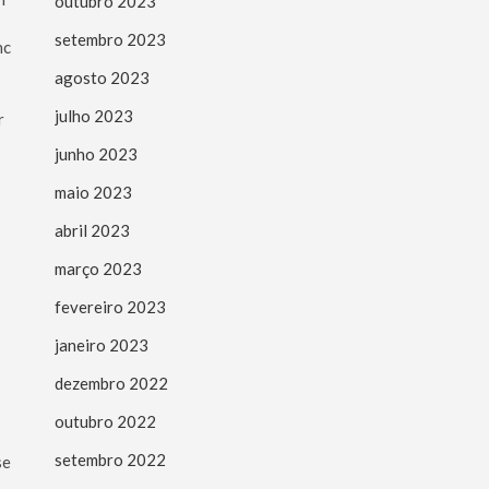
outubro 2023
setembro 2023
nc
agosto 2023
julho 2023
r
junho 2023
maio 2023
abril 2023
março 2023
fevereiro 2023
janeiro 2023
dezembro 2022
outubro 2022
setembro 2022
se