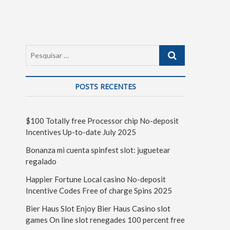
POSTS RECENTES
$100 Totally free Processor chip No-deposit
Incentives Up-to-date July 2025
Bonanza mi cuenta spinfest slot: juguetear
regalado
Happier Fortune Local casino No-deposit
Incentive Codes Free of charge Spins 2025
Bier Haus Slot Enjoy Bier Haus Casino slot
games On line slot renegades 100 percent free