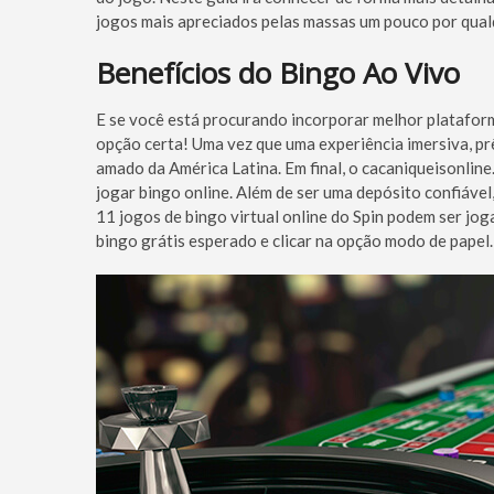
jogos mais apreciados pelas massas um pouco por qual
Benefícios do Bingo Ao Vivo
E se você está procurando incorporar melhor plataform
opção certa! Uma vez que uma experiência imersiva, prê
amado da América Latina. Em final, o cacaniqueisonli
jogar bingo online. Além de ser uma depósito confiável,
11 jogos de bingo virtual online do Spin podem ser jog
bingo grátis esperado e clicar na opção modo de papel.