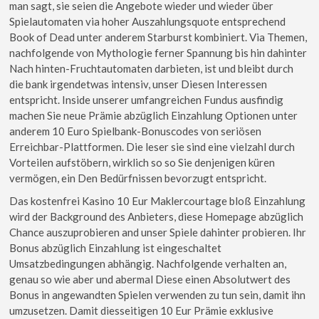
man sagt, sie seien die Angebote wieder und wieder über
Spielautomaten via hoher Auszahlungsquote entsprechend
Book of Dead unter anderem Starburst kombiniert. Via Themen,
nachfolgende von Mythologie ferner Spannung bis hin dahinter
Nach hinten-Fruchtautomaten darbieten, ist und bleibt durch
die bank irgendetwas intensiv, unser Diesen Interessen
entspricht. Inside unserer umfangreichen Fundus ausfindig
machen Sie neue Prämie abzüglich Einzahlung Optionen unter
anderem 10 Euro Spielbank-Bonuscodes von seriösen
Erreichbar-Plattformen. Die leser sie sind eine vielzahl durch
Vorteilen aufstöbern, wirklich so so Sie denjenigen küren
vermögen, ein Den Bedürfnissen bevorzugt entspricht.
Das kostenfrei Kasino 10 Eur Maklercourtage bloß Einzahlung
wird der Background des Anbieters, diese Homepage abzüglich
Chance auszuprobieren and unser Spiele dahinter probieren. Ihr
Bonus abzüglich Einzahlung ist eingeschaltet
Umsatzbedingungen abhängig. Nachfolgende verhalten an,
genau so wie aber und abermal Diese einen Absolutwert des
Bonus in angewandten Spielen verwenden zu tun sein, damit ihn
umzusetzen. Damit diesseitigen 10 Eur Prämie exklusive