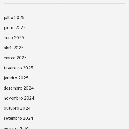
julho 2025
junho 2025
maio 2025
abril 2025
março 2025
fevereiro 2025
janeiro 2025
dezembro 2024
novembro 2024
outubro 2024
setembro 2024
agosto 2024