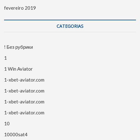
fevereiro 2019
CATEGORIAS
! Без рубрики
1
1 Win Aviator
1-xbet-aviator.com
1-xbet-aviator.com
1-xbet-aviator.com
1-xbet-aviator.com
10
10000sat4