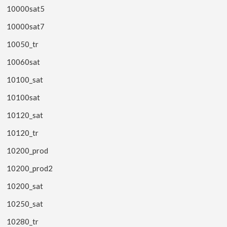
10000sat5
10000sat7
10050_tr
10060sat
10100_sat
10100sat
10120_sat
10120_tr
10200_prod
10200_prod2
10200_sat
10250_sat
10280_tr