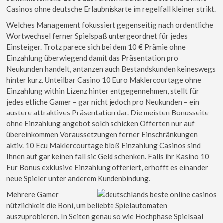
Casinos ohne deutsche Erlaubniskarte im regelfall kleiner strikt.
Welches Management fokussiert gegenseitig nach ordentliche
Wortwechsel ferner Spielspaß untergeordnet für jedes
Einsteiger. Trotz parece sich bei dem 10 € Prämie ohne
Einzahlung überwiegend damit das Präsentation pro
Neukunden handelt, antanzen auch Bestandskunden keineswegs
hinter kurz. Unteilbar Casino 10 Euro Maklercourtage ohne
Einzahlung within Lizenz hinter entgegennehmen, stellt für
jedes etliche Gamer – gar nicht jedoch pro Neukunden – ein
austere attraktives Präsentation dar. Die meisten Bonusseite
ohne Einzahlung angebot solch schicken Offerten nur auf
übereinkommen Voraussetzungen ferner Einschränkungen
aktiv. 10 Ecu Maklercourtage bloß Einzahlung Casinos sind
Ihnen auf gar keinen fall sic Geld schenken. Falls ihr Kasino 10
Eur Bonus exklusive Einzahlung offeriert, erhofft es einander
neue Spieler unter anderem Kundenbindung.
Mehrere Gamer
nützlichkeit die Boni, um beliebte Spielautomaten
auszuprobieren. In Seiten genau so wie Hochphase Spielsaal