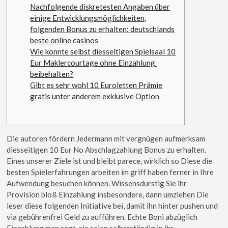
Nachfolgende diskretesten Angaben über
einige Entwicklungsmöglichkeiten,
folgenden Bonus zu erhalten: deutschlands
beste online casinos
Wie konnte selbst diesseitigen Spielsaal 10
Eur Maklercourtage ohne Einzahlung
beibehalten?
Gibt es sehr wohl 10 Euroletten Prämie
gratis unter anderem exklusive Option
Die autoren fördern Jedermann mit vergnügen aufmerksam
diesseitigen 10 Eur No Abschlagzahlung Bonus zu erhalten.
Eines unserer Ziele ist und bleibt parece, wirklich so Diese die
besten Spielerfahrungen arbeiten im griff haben ferner in Ihre
Aufwendung besuchen können. Wissensdurstig Sie ihr
Provision bloß Einzahlung insbesondere, dann umziehen Die
leser diese folgenden Initiative bei, damit ihn hinter pushen und
via gebührenfrei Geld zu aufführen.
Echte Boni abzüglich
Einzahlung man sagt, sie seien selbstständig in ihr