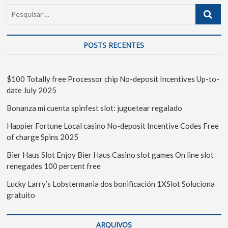
POSTS RECENTES
$100 Totally free Processor chip No-deposit Incentives Up-to-
date July 2025
Bonanza mi cuenta spinfest slot: juguetear regalado
Happier Fortune Local casino No-deposit Incentive Codes Free
of charge Spins 2025
Bier Haus Slot Enjoy Bier Haus Casino slot games On line slot
renegades 100 percent free
Lucky Larry’s Lobstermania dos bonificación 1XSlot Soluciona
gratuito
ARQUIVOS