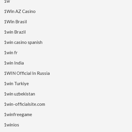
1w
1Win AZ Casino
1Win Brasil
1win Brazil
1win casino spanish
1win fr
1win India
1WIN Official In Russia
1win Turkiye
1win uzbekistan
1win-officialsite.com
1winfreegame
1winios