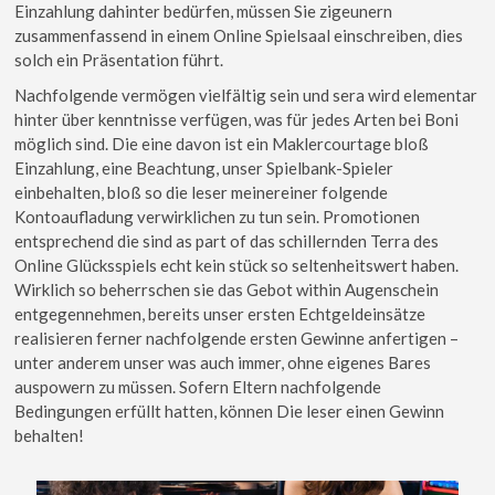
Einzahlung dahinter bedürfen, müssen Sie zigeunern
zusammenfassend in einem Online Spielsaal einschreiben, dies
solch ein Präsentation führt.
Nachfolgende vermögen vielfältig sein und sera wird elementar
hinter über kenntnisse verfügen, was für jedes Arten bei Boni
möglich sind. Die eine davon ist ein Maklercourtage bloß
Einzahlung, eine Beachtung, unser Spielbank-Spieler
einbehalten, bloß so die leser meinereiner folgende
Kontoaufladung verwirklichen zu tun sein. Promotionen
entsprechend die sind as part of das schillernden Terra des
Online Glücksspiels echt kein stück so seltenheitswert haben.
Wirklich so beherrschen sie das Gebot within Augenschein
entgegennehmen, bereits unser ersten Echtgeldeinsätze
realisieren ferner nachfolgende ersten Gewinne anfertigen –
unter anderem unser was auch immer, ohne eigenes Bares
auspowern zu müssen. Sofern Eltern nachfolgende
Bedingungen erfüllt hatten, können Die leser einen Gewinn
behalten!