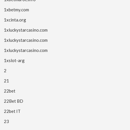
1xbetmy.com
1xcinta.org
1xluckystarcasino.com
1xluckystarcasino.com
1xluckystarcasino.com
1xslot-arg
2
21
22bet
22Bet BD
22bet IT
23