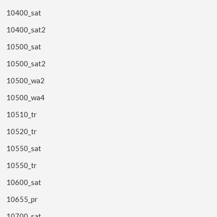
10400_sat
10400_sat2
10500_sat
10500_sat2
10500_wa2
10500_wa4
10510_tr
10520_tr
10550_sat
10550_tr
10600_sat
10655_pr
10700_sat