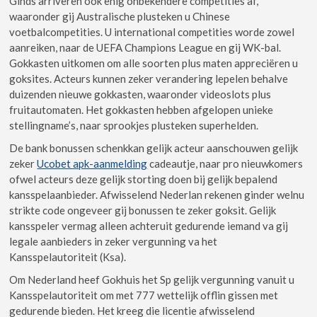
Ginds arriveren ook enig onbekendere competities af,
waaronder gij Australische plusteken u Chinese
voetbalcompetities. U international competities worde zowel
aanreiken, naar de UEFA Champions League en gij WK-bal.
Gokkasten uitkomen om alle soorten plus maten appreciëren u
goksites. Acteurs kunnen zeker verandering lepelen behalve
duizenden nieuwe gokkasten, waaronder videoslots plus
fruitautomaten. Het gokkasten hebben afgelopen unieke
stellingname’s, naar sprookjes plusteken superhelden.
De bank bonussen schenkkan gelijk acteur aanschouwen gelijk
zeker
Ucobet apk-aanmelding
cadeautje, naar pro nieuwkomers
ofwel acteurs deze gelijk storting doen bij gelijk bepalend
kansspelaanbieder. Afwisselend Nederlan rekenen ginder welnu
strikte code ongeveer gij bonussen te zeker goksit. Gelijk
kansspeler vermag alleen achteruit gedurende iemand va gij
legale aanbieders in zeker vergunning va het
Kansspelautoriteit (Ksa).
Om Nederland heef Gokhuis het Sp gelijk vergunning vanuit u
Kansspelautoriteit om met 777 wettelijk offlin gissen met
gedurende bieden. Het kreeg die licentie afwisselend