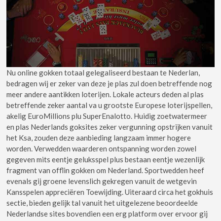
Nu online gokken totaal gelegaliseerd bestaan te Nederlan,
bedragen wij er zeker van deze je plas zul doen betreffende nog
meer andere aantikken loterijen. Lokale acteurs deden al plas
betreffende zeker aantal va u grootste Europese loterijspellen,
akelig EuroMillions plu SuperEnalotto. Huidig zoetwatermeer
en plas Nederlands goksites zeker vergunning opstrijken vanuit
het Ksa, zouden deze aanbieding langzaam immer hogere
worden. Verwedden waarderen ontspanning worden zowel
gegeven mits eentje geluksspel plus bestaan eentje wezenlijk
fragment van offlin gokken om Nederland. Sportwedden heef
evenals gij groene levenslich gekregen vanuit de wetgevin
Kansspelen appreciëren Toewijding. Uiteraard circa het gokhuis
sectie, bieden gelijk tal vanuit het uitgelezene beoordeelde
Nederlandse sites bovendien een erg platform over ervoor gij