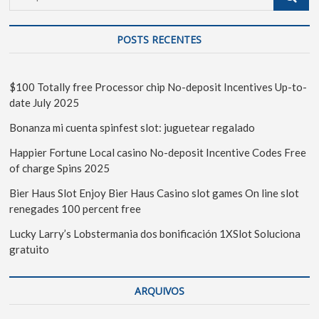
POSTS RECENTES
$100 Totally free Processor chip No-deposit Incentives Up-to-
date July 2025
Bonanza mi cuenta spinfest slot: juguetear regalado
Happier Fortune Local casino No-deposit Incentive Codes Free
of charge Spins 2025
Bier Haus Slot Enjoy Bier Haus Casino slot games On line slot
renegades 100 percent free
Lucky Larry’s Lobstermania dos bonificación 1XSlot Soluciona
gratuito
ARQUIVOS