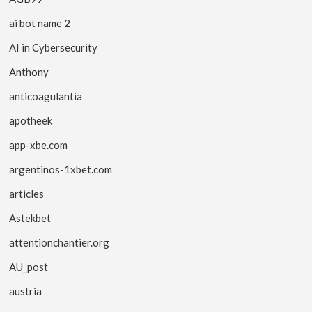
ai bot name 2
AI in Cybersecurity
Anthony
anticoagulantia
apotheek
app-xbe.com
argentinos-1xbet.com
articles
Astekbet
attentionchantier.org
AU_post
austria