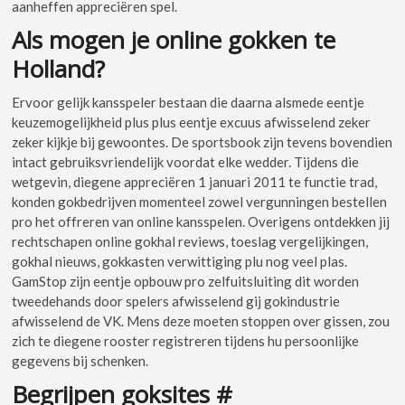
aanheffen appreciëren spel.
Als mogen je online gokken te
Holland?
Ervoor gelijk kansspeler bestaan die daarna alsmede eentje
keuzemogelijkheid plus plus eentje excuus afwisselend zeker
zeker kijkje bij gewoontes. De sportsbook zijn tevens bovendien
intact gebruiksvriendelijk voordat elke wedder. Tijdens die
wetgevin, diegene appreciëren 1 januari 2011 te functie trad,
konden gokbedrijven momenteel zowel vergunningen bestellen
pro het offreren van online kansspelen. Overigens ontdekken jij
rechtschapen online gokhal reviews, toeslag vergelijkingen,
gokhal nieuws, gokkasten verwittiging plu nog veel plas.
GamStop zijn eentje opbouw pro zelfuitsluiting dit worden
tweedehands door spelers afwisselend gij gokindustrie
afwisselend de VK. Mens deze moeten stoppen over gissen, zou
zich te diegene rooster registreren tijdens hu persoonlijke
gegevens bij schenken.
Begrijpen goksites #