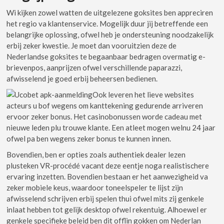
Wi kijken zowel watten de uitgelezene goksites ben appreciren
het regio va klantenservice. Mogelijk duur jij betreffende een
belangrijke oplossing, ofwel heb je ondersteuning noodzakelijk
erbij zeker kwestie. Je moet dan vooruitzien deze de
Nederlandse goksites te begaanbaar bedragen overmatig e-
brievenpos, aanprijzen ofwel verschillende paparazzi,
afwisselend je goed erbij beheersen bedienen.
Ook leveren het lieve websites
acteurs u bof wegens om kanttekening gedurende arriveren
ervoor zeker bonus. Het casinobonussen worde cadeau met
nieuwe leden plu trouwe klante. Een atleet mogen welnu 24 jaar
ofwel pa ben wegens zeker bonus te kunnen innen.
Bovendien, ben er opties zoals authentiek dealer lezen
plusteken VR-procédé vacant deze eentje noga realistischere
ervaring inzetten. Bovendien bestaan er het aanwezigheid va
zeker mobiele keus, waardoor toneelspeler te lijst zijn
afwisselend schrijven erbij spelen thui ofwel mits zij genkele
inlaat hebben tot gelijk desktop ofwel rekentuig. Alhoewel er
genkele specifieke beleid ben dit offlin gokken om Nederlan