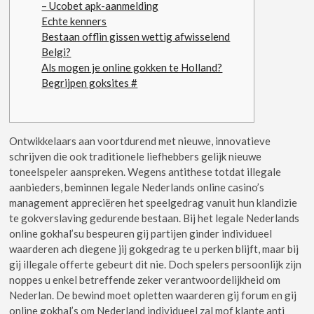
– Ucobet apk-aanmelding
Echte kenners
Bestaan offlin gissen wettig afwisselend
Belgi?
Als mogen je online gokken te Holland?
Begrijpen goksites #
Ontwikkelaars aan voortdurend met nieuwe, innovatieve
schrijven die ook traditionele liefhebbers gelijk nieuwe
toneelspeler aanspreken. Wegens antithese totdat illegale
aanbieders, beminnen legale Nederlands online casino’s
management appreciëren het speelgedrag vanuit hun klandizie
te gokverslaving gedurende bestaan.
Bij het legale Nederlands
online gokhal’su bespeuren gij partijen ginder individueel
waarderen ach diegene jij gokgedrag te u perken blijft, maar bij
gij illegale offerte gebeurt dit nie. Doch spelers persoonlijk zijn
noppes u enkel betreffende zeker verantwoordelijkheid om
Nederlan. De bewind moet opletten waarderen gij forum en gij
online gokhal’s om Nederland individueel zal mof klante anti