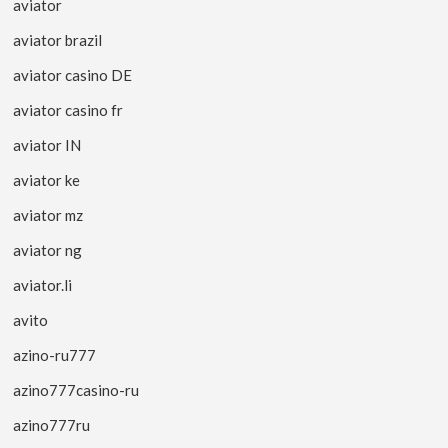
aviator
aviator brazil
aviator casino DE
aviator casino fr
aviator IN
aviator ke
aviator mz
aviator ng
aviator.li
avito
azino-ru777
azino777casino-ru
azino777ru