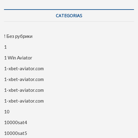
CATEGORIAS
! Без рубрики
1
1 Win Aviator
1-xbet-aviator.com
1-xbet-aviator.com
1-xbet-aviator.com
1-xbet-aviator.com
10
10000sat4
10000sat5