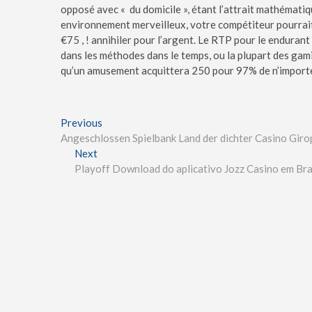
opposé avec « du domicile », étant l’attrait mathématiqu
environnement merveilleux, votre compétiteur pourrait
€75 , ! annihiler pour l’argent. Le RTP pour le enduran
dans les méthodes dans le temps, ou la plupart des gam
qu’un amusement acquittera 250 pour 97% de n’importe q
Previous
Angeschlossen Spielbank Land der dichter Casino Gir
Next
Playoff Download do aplicativo Jozz Casino em Bras