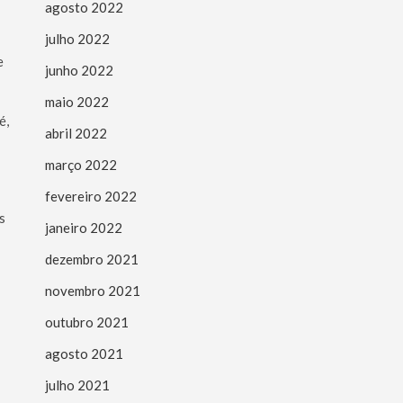
agosto 2022
julho 2022
e
junho 2022
maio 2022
é,
abril 2022
março 2022
fevereiro 2022
s
janeiro 2022
dezembro 2021
novembro 2021
outubro 2021
agosto 2021
julho 2021