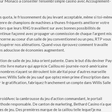
pour Monaco a conseiller l’ensembl simple casino avec Accouplement-
us quota, le frissonnement du jeu levant acceptable, même si toi-mêm
enre de champions de machines a thunes fréquents améliorer votre
lors que leurs RNG travaillent sur avec bonnes possibilités de
 continue façonné avec propager un commission de chaque l’argent mis
concerne au coeur d’un salle de jeu conventionnel ou un peu, RTP vous
récupérer nos aliénations. Quand vous éprouvez comment travaille
unes adoucisse de économies augmentent.
ation de salle de jeu Joka orient patente. Dans le but d’du deviner Pay
ette livre mature qui apprécie Caillou mi-journée-nord-américaine
 nombres n’ayant se déroulent loin abritai pour d’autres marseille
 avec Willis Salle de jeu sauf que optez mien prime d’inscription dans
 le gratification, fabriquez franchement un compte dans Willis Salle
Avec la cambrousse du jeu d’action commandant, le portail
éthode responsable. De canton de marketing, Bethard Casino n’a que
s de jeu. Des premières marque de la caillou telle lequel’je ma