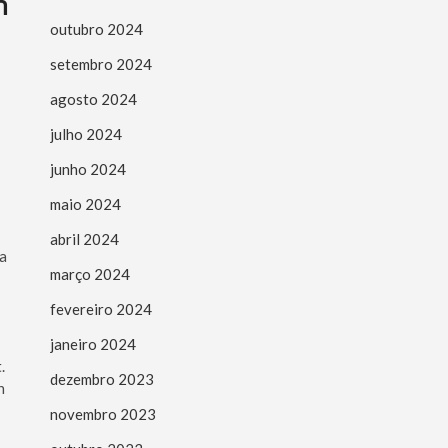
n
outubro 2024
setembro 2024
agosto 2024
julho 2024
junho 2024
maio 2024
abril 2024
la
março 2024
fevereiro 2024
janeiro 2024
.
dezembro 2023
n
novembro 2023