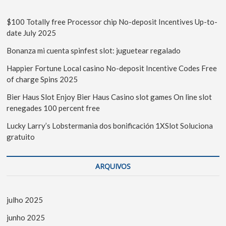
$100 Totally free Processor chip No-deposit Incentives Up-to-
date July 2025
Bonanza mi cuenta spinfest slot: juguetear regalado
Happier Fortune Local casino No-deposit Incentive Codes Free
of charge Spins 2025
Bier Haus Slot Enjoy Bier Haus Casino slot games On line slot
renegades 100 percent free
Lucky Larry’s Lobstermania dos bonificación 1XSlot Soluciona
gratuito
ARQUIVOS
julho 2025
junho 2025