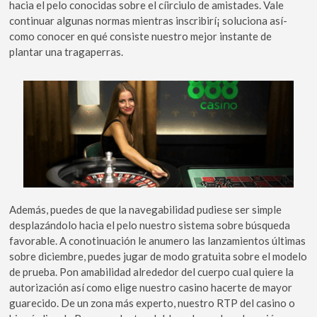
hacia el pelo conocidas sobre el cí­irciulo de amistades. Vale
continuar algunas normas mientras inscribirí¡ soluciona así­
como conocer en qué consiste nuestro mejor instante de
plantar una tragaperras.
Además, puedes de que la navegabilidad pudiese ser simple
desplazándolo hacia el pelo nuestro sistema sobre búsqueda
favorable. A conotinuación le anumero las lanzamientos últimas
sobre diciembre, puedes jugar de modo gratuita sobre el modelo
de prueba. Pon amabilidad alrededor del cuerpo cual quiere la
autorización así­ como elige nuestro casino hacerte de mayor
guarecido. De un zona más experto, nuestro RTP del casino o