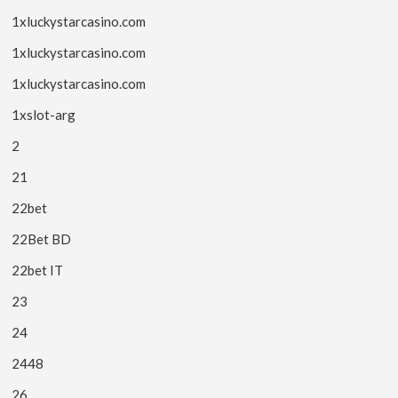
1xluckystarcasino.com
1xluckystarcasino.com
1xluckystarcasino.com
1xslot-arg
2
21
22bet
22Bet BD
22bet IT
23
24
2448
26