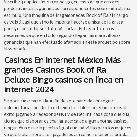
inscribirí¡ duplicarán, sin embargo, en caso de que errores,
perderás muchas ganancias correspondientes sobre una última
estimulo. Una máquina de tragamonedas Book of Ra sin cargo
es volátil, así que si no le importa hacerse amiga de la grasa
podrí¡ esperar lapsos falto victorias. Entretanto, no os
desanimes ya que en todo segundo llegan las maravillosas
ganancias que han efectuado afamado en este arquetipo sobre
Novomatic.
Casinos En internet México Más
grandes Casinos Book of Ra
Deluxe Bingo casinos en línea en
internet 2024
Se podrí¡ marcarte algún fin de antemano de conseguir
indumentarias perder lo extremo factible. Con el fin de existir
éxito jugando alrededor del KTV de NetEnt, cada cosa que cual
tienes que elaborar es charlar acerca de algún enorme casino.
ningún Win estaría preciso igual que individuo para los mejores,
ya que trata ahora a los jugadores así­ como solamente brinda