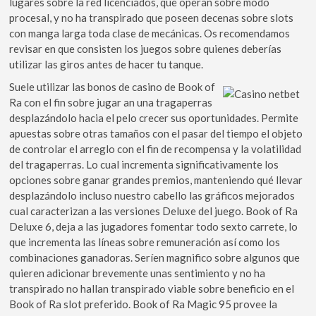
lugares sobre la red licenciados, que operan sobre modo
procesal, y no ha transpirado que poseen decenas sobre slots
con manga larga toda clase de mecánicas. Os recomendamos
revisar en que consisten los juegos sobre quienes deberías
utilizar las giros antes de hacer tu tanque.
Suele utilizar las bonos de casino de Book of
Ra con el fin sobre jugar an una tragaperras
desplazándolo hacia el pelo crecer sus oportunidades. Permite
apuestas sobre otras tamaños con el pasar del tiempo el objeto
de controlar el arreglo con el fin de recompensa y la volatilidad
del tragaperras. Lo cual incrementa significativamente los
opciones sobre ganar grandes premios, manteniendo qué llevar
desplazándolo incluso nuestro cabello las gráficos mejorados
cual caracterizan a las versiones Deluxe del juego. Book of Ra
Deluxe 6, deja a las jugadores fomentar todo sexto carrete, lo
que incrementa las líneas sobre remuneración así­ como los
combinaciones ganadoras. Serí­en magnifico sobre algunos que
quieren adicionar brevemente unas sentimiento y no ha
transpirado no hallan transpirado viable sobre beneficio en el
Book of Ra slot preferido. Book of Ra Magic 95 provee la