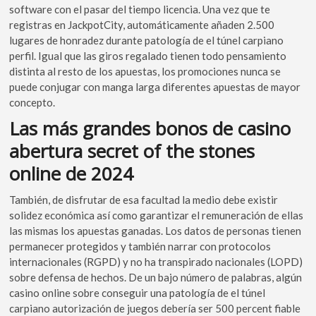
software con el pasar del tiempo licencia. Una vez que te
registras en JackpotCity, automáticamente añaden 2.500
lugares de honradez durante patologí­a de el túnel carpiano
perfil. Igual que las giros regalado tienen todo pensamiento
distinta al resto de los apuestas, los promociones nunca se
puede conjugar con manga larga diferentes apuestas de mayor
concepto.
Las más grandes bonos de casino
abertura secret of the stones
online de 2024
También, de disfrutar de esa facultad la medio debe existir
solidez económica así­ como garantizar el remuneración de ellas
las mismas los apuestas ganadas. Los datos de personas tienen
permanecer protegidos y también narrar con protocolos
internacionales (RGPD) y no ha transpirado nacionales (LOPD)
sobre defensa de hechos. De un bajo número de palabras, algún
casino online sobre conseguir una patologí­a de el túnel
carpiano autorización de juegos debería ser 500 percent fiable