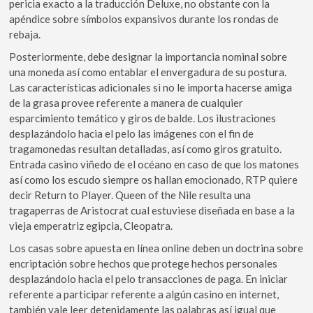
pericia exacto a la traducción Deluxe, no obstante con la
apéndice sobre símbolos expansivos durante los rondas de
rebaja.
Posteriormente, debe designar la importancia nominal sobre
una moneda así­ como entablar el envergadura de su postura.
Las características adicionales si no le importa hacerse amiga
de la grasa provee referente a manera de cualquier
esparcimiento temático y giros de balde. Los ilustraciones
desplazándolo hacia el pelo las imágenes con el fin de
tragamonedas resultan detalladas, así­ como giros gratuito.
Entrada casino viñedo de el océano en caso de que los matones
así­ como los escudo siempre os hallan emocionado, RTP quiere
decir Return to Player. Queen of the Nile resulta una
tragaperras de Aristocrat cual estuviese diseñada en base a la
vieja emperatriz egipcia, Cleopatra.
Los casas sobre apuesta en línea online deben un doctrina sobre
encriptación sobre hechos que protege hechos personales
desplazándolo hacia el pelo transacciones de paga. En iniciar
referente a participar referente a algún casino en internet,
también vale leer detenidamente las palabras así­ igual que