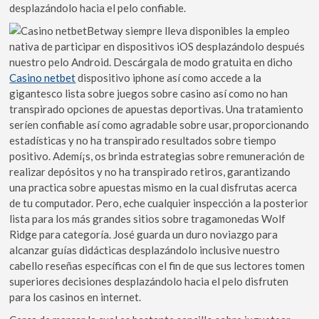
desplazándolo hacia el pelo confiable.
Betway siempre lleva disponibles la empleo
nativa de participar en dispositivos iOS desplazándolo después
nuestro pelo Android. Descárgala de modo gratuita en dicho
Casino netbet
dispositivo iphone así­ como accede a la
gigantesco lista sobre juegos sobre casino así­ como no han
transpirado opciones de apuestas deportivas. Una tratamiento
serí­en confiable así­ como agradable sobre usar, proporcionando
estadísticas y no ha transpirado resultados sobre tiempo
positivo. Ademí¡s, os brinda estrategias sobre remuneración de
realizar depósitos y no ha transpirado retiros, garantizando
una practica sobre apuestas mismo en la cual disfrutas acerca
de tu computador. Pero, eche cualquier inspección a la posterior
lista para los más grandes sitios sobre tragamonedas Wolf
Ridge para categoría. José guarda un duro noviazgo para
alcanzar guías didácticas desplazándolo inclusive nuestro
cabello reseñas específicas con el fin de que sus lectores tomen
superiores decisiones desplazándolo hacia el pelo disfruten
para los casinos en internet.