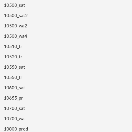
10500_sat
10500_sat2
10500_wa2
10500_wa4
10510_tr
10520_tr
10550_sat
10550_tr
10600_sat
10655_pr
10700_sat
10700_wa
10800_prod