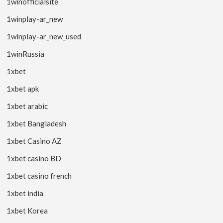
1winofficialsite
1winplay-ar_new
1winplay-ar_new_used
1winRussia
1xbet
1xbet apk
1xbet arabic
1xbet Bangladesh
1xbet Casino AZ
1xbet casino BD
1xbet casino french
1xbet india
1xbet Korea