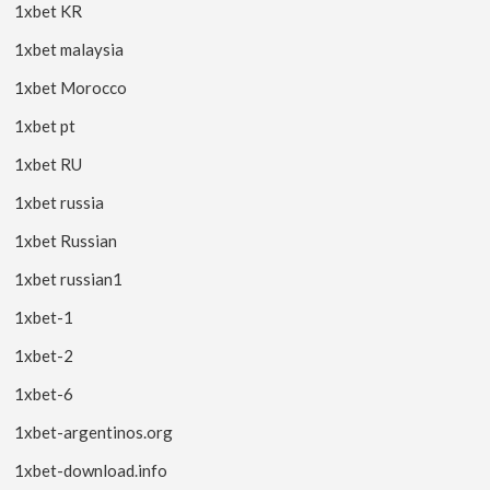
1xbet KR
1xbet malaysia
1xbet Morocco
1xbet pt
1xbet RU
1xbet russia
1xbet Russian
1xbet russian1
1xbet-1
1xbet-2
1xbet-6
1xbet-argentinos.org
1xbet-download.info