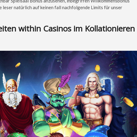
eichbar Spielsaal Bonus anzusehen, inbegriffen Willkommensbonus
eser natürlich auf keinen fall nachfolgende Limits für unser
iten within Casinos im Kollationieren