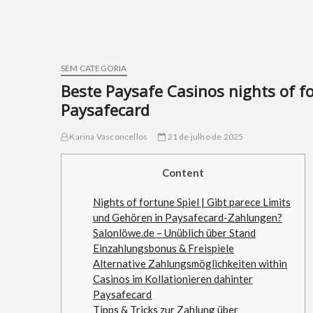
SEM CATEGORIA
Beste Paysafe Casinos nights of fo
Paysafecard
Karina Vasconcellos
21 de julho de 2025
Content
Nights of fortune Spiel | Gibt parece Limits
und Gehören in Paysafecard-Zahlungen?
Salonlöwe.de – Unüblich über Stand
Einzahlungsbonus & Freispiele
Alternative Zahlungsmöglichkeiten within
Casinos im Kollationieren dahinter
Paysafecard
Tipps & Tricks zur Zahlung über