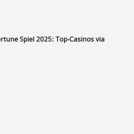
rtune Spiel 2025: Top-Casinos via