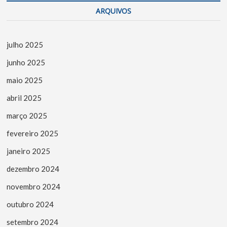
ARQUIVOS
julho 2025
junho 2025
maio 2025
abril 2025
março 2025
fevereiro 2025
janeiro 2025
dezembro 2024
novembro 2024
outubro 2024
setembro 2024