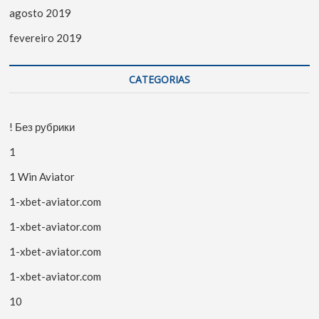
agosto 2019
fevereiro 2019
CATEGORIAS
! Без рубрики
1
1 Win Aviator
1-xbet-aviator.com
1-xbet-aviator.com
1-xbet-aviator.com
1-xbet-aviator.com
10