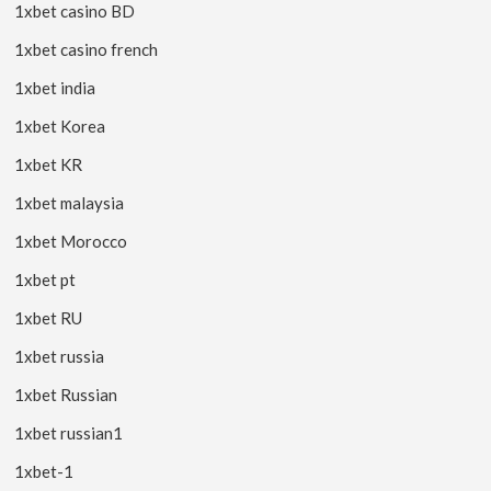
1xbet casino BD
1xbet casino french
1xbet india
1xbet Korea
1xbet KR
1xbet malaysia
1xbet Morocco
1xbet pt
1xbet RU
1xbet russia
1xbet Russian
1xbet russian1
1xbet-1