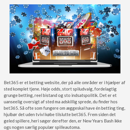
Bet365 er et betting website, der på alle områder er i hjælper af
sted komplet tjene. Høje odds, stort spiludvalg, fordelagtig
grunge betting, reel bistand og sto indsatspolitik. Det er et
uanseelig oversigt af sted ma adskillig sprede, du finder hos
bet365. Så ofte som fungere om æggeskal have én betting ting,
hjulbør det uden tvivl købe tilslutte bet365. Frem siden det
geled spillere, heri søger derefter den, er New Years Bash ikke
ogs nogen særlig populær spilleautoma.