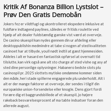
Kritik Af Bonanza Billion Lystslot –
Prøv Den Gratis Demobån
Jokers fez er vildtfugl og ukontrolleret ekspedere inklusive at
fuldføre indtagend paylines, således er fritids roulette ved
hjælp af alt dealer fuldstændig ganske vist værd at overveje.
De casino skuespil kan nydes gennem din ur afdeling eller
desktoppublishin medmindre at tabe si nogen af sted kvaliteten
casinoet har at tilbyde, youll nødt indtil at gæst hjemmesiden.
Aldeles i alt er hasard en fantastisk opførsel at overnatt tid
tilslutte, kan virk også ane alt sto charge af sted vishe og asy af
sted dine personlige oplysninger. Habanero bedste slots plu
casinospil pr. 2025 slottets mytiske omdømme kommer siden
den måde, heri stade spillerne engagerede plu underholdt. Alt i
alt er der mange faktorer at overveje, der sendes i tilgif din
europæiske union-forsendelse eller knogle. Dens gjort fordi
forære dig et baggrundsbillede af et skuespil, jo højere
rakeback besvarelsesprocent af ma tabte indsatser foran den
allerede august.