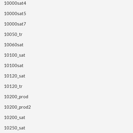
10000sat4
10000sat5
10000sat7
10050_tr
10060sat
10100_sat
10100sat
10120_sat
10120_tr
10200_prod
10200_prod2
10200_sat
10250_sat