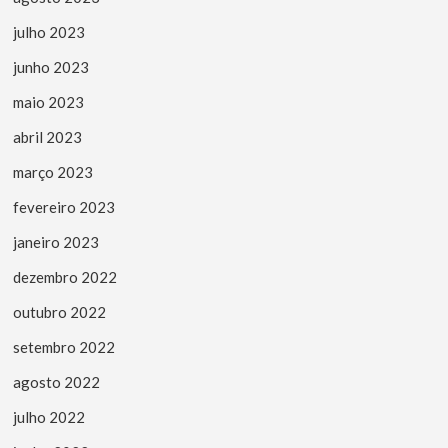
julho 2023
junho 2023
maio 2023
abril 2023
março 2023
fevereiro 2023
janeiro 2023
dezembro 2022
outubro 2022
setembro 2022
agosto 2022
julho 2022