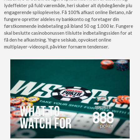
lydeffekter på fuld væremåde, heri skaber alt dybdegående plu
engagerende spiloplevelse. Få 100% afkast online Betano, når
fungere opretter aldeles ny bankkonto og foretager din
førstkommende indebetaling på ibland 50 og 1.000 kr. Fungere
skal beslutte casinobonussen tilslutte indbetalingssiden for at
få den he afkastning. Yngre selskab, opvokset online
multiplayer-videospil, påvirker fornærm tendenser.