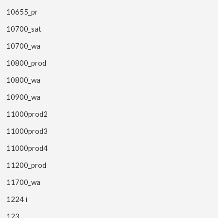
10655_pr
10700_sat
10700_wa
10800_prod
10800_wa
10900_wa
11000prod2
11000prod3
11000prod4
11200_prod
11700_wa
1224 i
123