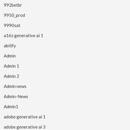
992betbr
9950_prod
9990sat
a16z generative ai 1
abilify
Admin
Admin 1
Admin 2
Admin news
Admin-News
Admin1
adobe generative ai 1
adobe generative ai 3