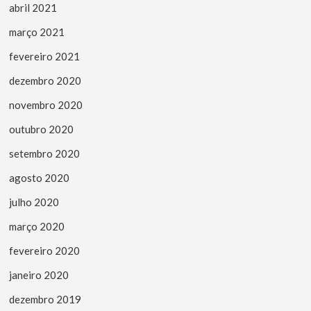
abril 2021
março 2021
fevereiro 2021
dezembro 2020
novembro 2020
outubro 2020
setembro 2020
agosto 2020
julho 2020
março 2020
fevereiro 2020
janeiro 2020
dezembro 2019