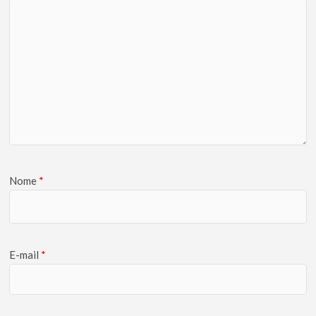
Nome
*
E-mail
*