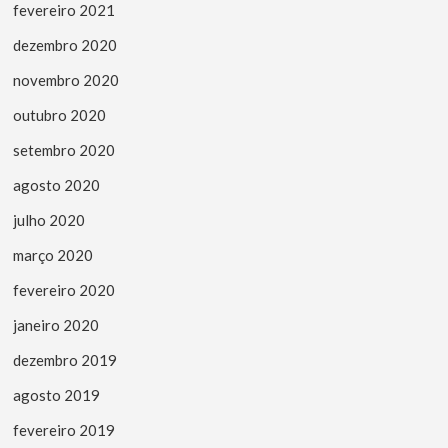
fevereiro 2021
dezembro 2020
novembro 2020
outubro 2020
setembro 2020
agosto 2020
julho 2020
março 2020
fevereiro 2020
janeiro 2020
dezembro 2019
agosto 2019
fevereiro 2019