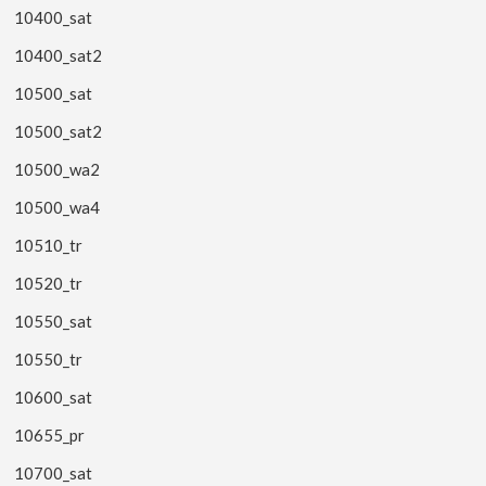
10400_sat
10400_sat2
10500_sat
10500_sat2
10500_wa2
10500_wa4
10510_tr
10520_tr
10550_sat
10550_tr
10600_sat
10655_pr
10700_sat