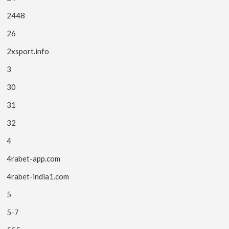
2448
26
2xsport.info
3
30
31
32
4
4rabet-app.com
4rabet-india1.com
5
5-7