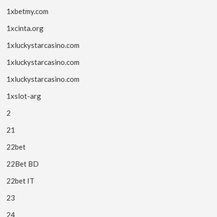
1xbetmy.com
1xcinta.org
1xluckystarcasino.com
1xluckystarcasino.com
1xluckystarcasino.com
1xslot-arg
2
21
22bet
22Bet BD
22bet IT
23
24