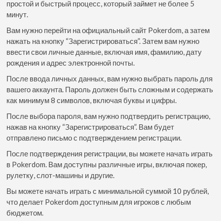
простой и быстрый процесс, который займет не более 5
минут.
Вам нужно перейти на официальный сайт Pokerdom, а затем
нажать на кнопку “Зарегистрироваться”. Затем вам нужно
ввести свои личные данные, включая имя, фамилию, дату
рождения и адрес электронной почты.
После ввода личных данных, вам нужно выбрать пароль для
вашего аккаунта. Пароль должен быть сложным и содержать
как минимум 8 символов, включая буквы и цифры.
После выбора пароля, вам нужно подтвердить регистрацию,
нажав на кнопку “Зарегистрироваться”. Вам будет
отправлено письмо с подтверждением регистрации.
После подтверждения регистрации, вы можете начать играть
в Pokerdom. Вам доступны различные игры, включая покер,
рулетку, слот-машины и другие.
Вы можете начать играть с минимальной суммой 10 рублей,
что делает Pokerdom доступным для игроков с любым
бюджетом.