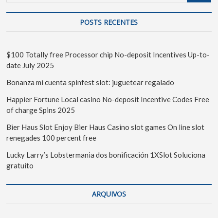
POSTS RECENTES
$100 Totally free Processor chip No-deposit Incentives Up-to-
date July 2025
Bonanza mi cuenta spinfest slot: juguetear regalado
Happier Fortune Local casino No-deposit Incentive Codes Free
of charge Spins 2025
Bier Haus Slot Enjoy Bier Haus Casino slot games On line slot
renegades 100 percent free
Lucky Larry’s Lobstermania dos bonificación 1XSlot Soluciona
gratuito
ARQUIVOS