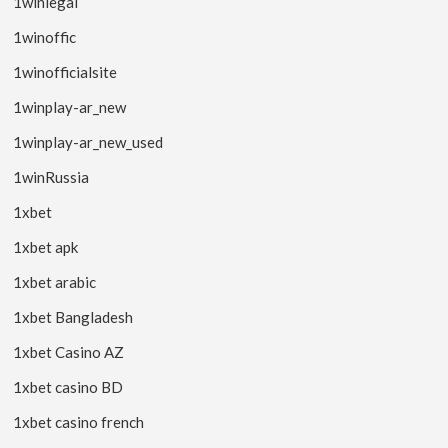
1winlegal
1winoffic
1winofficialsite
1winplay-ar_new
1winplay-ar_new_used
1winRussia
1xbet
1xbet apk
1xbet arabic
1xbet Bangladesh
1xbet Casino AZ
1xbet casino BD
1xbet casino french