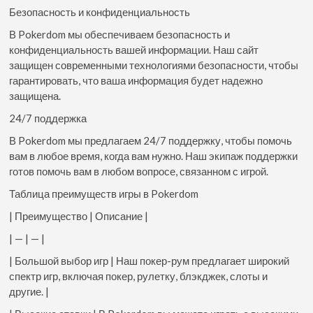
Безопасность и конфиденциальность
В Pokerdom мы обеспечиваем безопасность и
конфиденциальность вашей информации. Наш сайт
защищен современными технологиями безопасности, чтобы
гарантировать, что ваша информация будет надежно
защищена.
24/7 поддержка
В Pokerdom мы предлагаем 24/7 поддержку, чтобы помочь
вам в любое время, когда вам нужно. Наш экипаж поддержки
готов помочь вам в любом вопросе, связанном с игрой.
Таблица преимуществ игры в Pokerdom
| Преимущество | Описание |
| — | — |
| Большой выбор игр | Наш покер-рум предлагает широкий
спектр игр, включая покер, рулетку, блэкджек, слоты и
другие. |