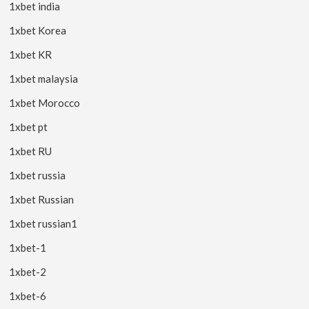
1xbet india
1xbet Korea
1xbet KR
1xbet malaysia
1xbet Morocco
1xbet pt
1xbet RU
1xbet russia
1xbet Russian
1xbet russian1
1xbet-1
1xbet-2
1xbet-6