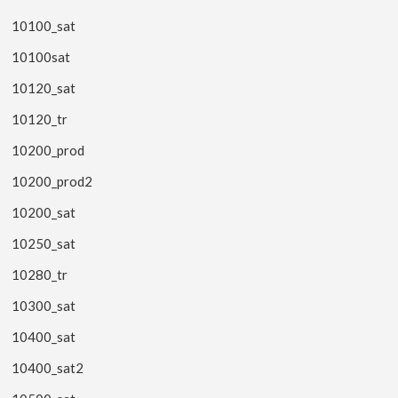
10100_sat
10100sat
10120_sat
10120_tr
10200_prod
10200_prod2
10200_sat
10250_sat
10280_tr
10300_sat
10400_sat
10400_sat2