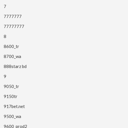
7
7777777
77777777
8
8600_tr
8700_wa
888starz bd
9
9050_tr
9150tr
917bet.net
9500_wa
9600_prod2