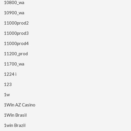
10800_wa
10900_wa
11000prod2
11000prod3
11000prod4
11200_prod
11700_wa
1224 i
123
1w
1Win AZ Casino
1Win Brasil
1win Brazil