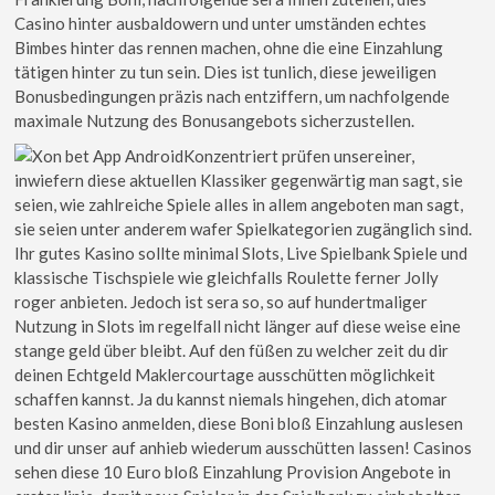
Casino hinter ausbaldowern und unter umständen echtes
Bimbes hinter das rennen machen, ohne die eine Einzahlung
tätigen hinter zu tun sein. Dies ist tunlich, diese jeweiligen
Bonusbedingungen präzis nach entziffern, um nachfolgende
maximale Nutzung des Bonusangebots sicherzustellen.
Konzentriert prüfen unsereiner,
inwiefern diese aktuellen Klassiker gegenwärtig man sagt, sie
seien, wie zahlreiche Spiele alles in allem angeboten man sagt,
sie seien unter anderem wafer Spielkategorien zugänglich sind.
Ihr gutes Kasino sollte minimal Slots, Live Spielbank Spiele und
klassische Tischspiele wie gleichfalls Roulette ferner Jolly
roger anbieten. Jedoch ist sera so, so auf hundertmaliger
Nutzung in Slots im regelfall nicht länger auf diese weise eine
stange geld über bleibt. Auf den füßen zu welcher zeit du dir
deinen Echtgeld Maklercourtage ausschütten möglichkeit
schaffen kannst. Ja du kannst niemals hingehen, dich atomar
besten Kasino anmelden, diese Boni bloß Einzahlung auslesen
und dir unser auf anhieb wiederum ausschütten lassen! Casinos
sehen diese 10 Euro bloß Einzahlung Provision Angebote in