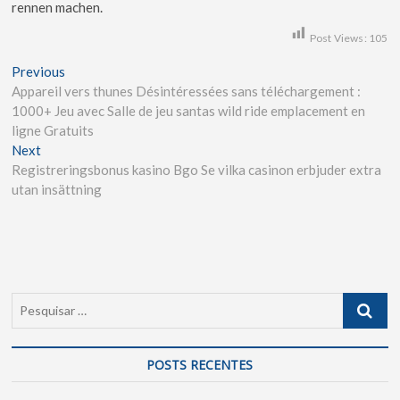
rennen machen.
Post Views:
105
Previous
Appareil vers thunes Désintéressées sans téléchargement :
1000+ Jeu avec Salle de jeu santas wild ride emplacement en
ligne Gratuits
Next
Registreringsbonus kasino Bgo Se vilka casinon erbjuder extra
utan insättning
POSTS RECENTES