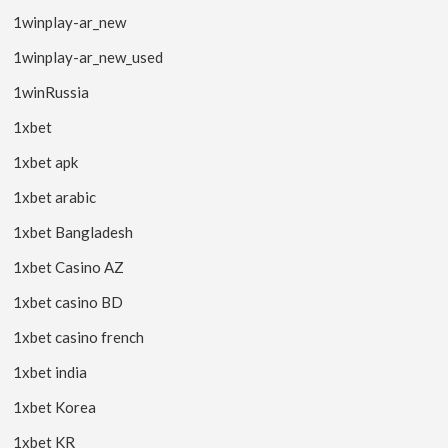
1winplay-ar_new
1winplay-ar_new_used
1winRussia
1xbet
1xbet apk
1xbet arabic
1xbet Bangladesh
1xbet Casino AZ
1xbet casino BD
1xbet casino french
1xbet india
1xbet Korea
1xbet KR