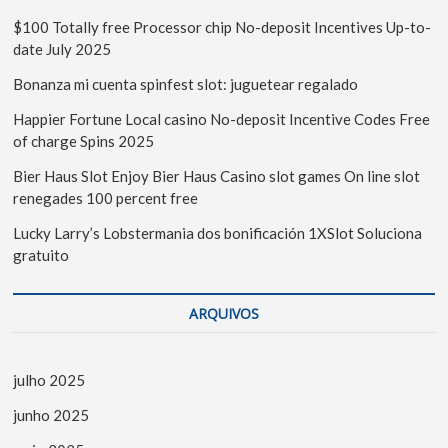
$100 Totally free Processor chip No-deposit Incentives Up-to-
date July 2025
Bonanza mi cuenta spinfest slot: juguetear regalado
Happier Fortune Local casino No-deposit Incentive Codes Free
of charge Spins 2025
Bier Haus Slot Enjoy Bier Haus Casino slot games On line slot
renegades 100 percent free
Lucky Larry’s Lobstermania dos bonificación 1XSlot Soluciona
gratuito
ARQUIVOS
julho 2025
junho 2025