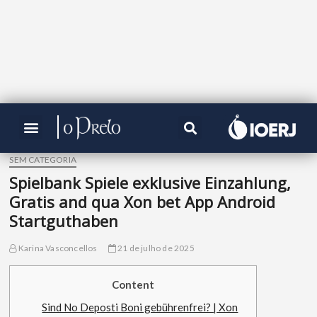
SEM CATEGORIA
Spielbank Spiele exklusive Einzahlung,
Gratis and qua Xon bet App Android
Startguthaben
Karina Vasconcellos
21 de julho de 2025
Content
Sind No Deposti Boni gebührenfrei? | Xon