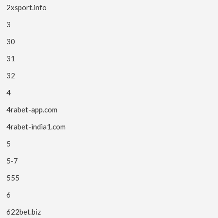
2xsport.info
3
30
31
32
4
4rabet-app.com
4rabet-india1.com
5
5-7
555
6
622bet.biz