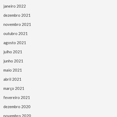
janeiro 2022
dezembro 2021
novembro 2021
outubro 2021
agosto 2021
julho 2021
junho 2021
maio 2021
abril 2021
março 2021
fevereiro 2021
dezembro 2020
novembro 2020