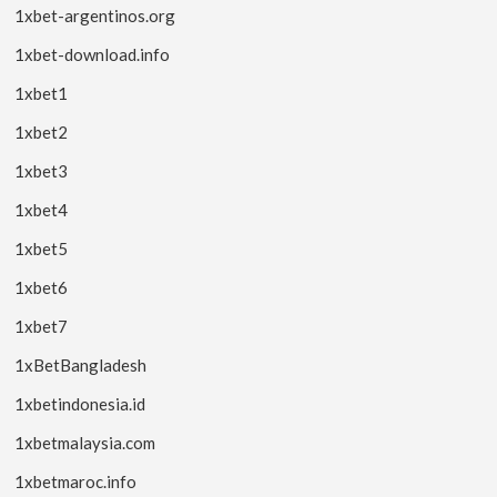
1xbet-argentinos.org
1xbet-download.info
1xbet1
1xbet2
1xbet3
1xbet4
1xbet5
1xbet6
1xbet7
1xBetBangladesh
1xbetindonesia.id
1xbetmalaysia.com
1xbetmaroc.info