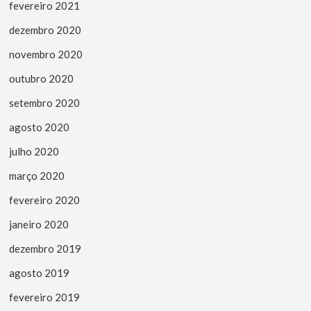
fevereiro 2021
dezembro 2020
novembro 2020
outubro 2020
setembro 2020
agosto 2020
julho 2020
março 2020
fevereiro 2020
janeiro 2020
dezembro 2019
agosto 2019
fevereiro 2019