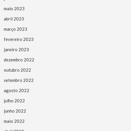
maio 2023
abril 2023
março 2023
fevereiro 2023
janeiro 2023
dezembro 2022
outubro 2022
setembro 2022
agosto 2022
julho 2022
junho 2022
maio 2022