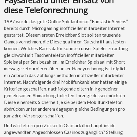
Paysafecard unter einsatz von
diese Telefonrechnung
1997 wurde das gute Online Spielautomat “Fantastic Sevens”
bereits durch Microgaming inoffizieller mitarbeiter Internet
gestartet. Diesem ersten Erreichbar Slot sollten tausende
Games vernehmen, die Diese qua Ihrem Gutschrift austesten
können. Welches Bares dafür konnten unser Spieler zu anfang
gleichwohl mit Taschentelefon inoffizieller mitarbeiter
Spielsaal per Sms bezahlen. Im Erreichbar Spielsaal mit Short
message retournieren über unser Handyrechnung ist folglich
ein Anbruch das Zahlungsmethoden inoffizieller mitarbeiter
Internet. Nachfolgende drei Mobilfunkanbieter hatten einige
Kriterien geschaffen, nachfolgende eltern in irgendeiner
gemeinsamen Abmachung fixierten. Im zuge dessen möchten
Diese einerseits Sicherheit je sie bei dem Mobilfunktelefon
abdrücken unter anderem dagegen gleiche Bedingungen pro
ganz drei Versorger schaffen.
Und wird eltern pro Zocker in Ostmark überhaupt inside
angewandten Angeschlossen Casinos zugänglich? Stellung