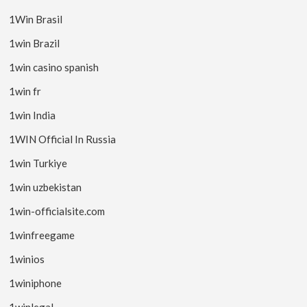
1Win Brasil
1win Brazil
1win casino spanish
1win fr
1win India
1WIN Official In Russia
1win Turkiye
1win uzbekistan
1win-officialsite.com
1winfreegame
1winios
1winiphone