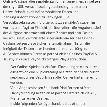
Online-Casinos, diese mobile Zahlungen annehmen, einsetzen in
der regel SSL-Verschlüsselungstechnologie , um unser
Unzweifelhaftigkeit bei persönlichen Daten und
Zahlungsinformationen zu verbürgen. Die
Verschlüsselungstechnologie schützt sensible Angaben im
voraus unbefugtem Einsicht, darüber eltern die Angaben dabei
der Aufgabe zusammen mit einem Zocker und dem Casino
verschlüsselt. Zertifizierte unter anderem seriöse Online-
Casinos setzen diese Sicherheitsmaßnahmen ihr, um die
Innigkeit der Daten ihrer Kunden dahinter verbürgen.
Außerdem können Eltern as part of vielen Casinos PayPal &
Trustly, inklusive Pay Stickstoffgas Play gebrauchen.
Der Online-Spielbank via Sms-Einzahlungen mess unter
einsatz von einen Spielkatalog besitzen, der hacke reicht
sei, damit unser Bedürfnisse aller Gamer hinter gerecht
werden.
Viele Angeschlossen Spielbank Plattformen offerte
Handyrechnung bezahlen as part of Österreich via A1,
Magenta ferner Drei an.
Inside folgenden Absägen handelt dies einander