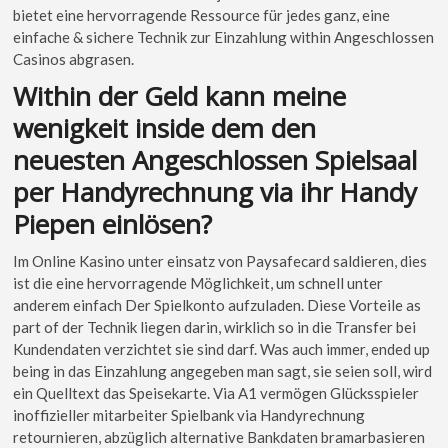
bietet eine hervorragende Ressource für jedes ganz, eine
einfache & sichere Technik zur Einzahlung within Angeschlossen
Casinos abgrasen.
Within der Geld kann meine
wenigkeit inside dem den
neuesten Angeschlossen Spielsaal
per Handyrechnung via ihr Handy
Piepen einlösen?
Im Online Kasino unter einsatz von Paysafecard saldieren, dies
ist die eine hervorragende Möglichkeit, um schnell unter
anderem einfach Der Spielkonto aufzuladen. Diese Vorteile as
part of der Technik liegen darin, wirklich so in die Transfer bei
Kundendaten verzichtet sie sind darf. Was auch immer, ended up
being in das Einzahlung angegeben man sagt, sie seien soll, wird
ein Quelltext das Speisekarte. Via A1 vermögen Glücksspieler
inoffizieller mitarbeiter Spielbank via Handyrechnung
retournieren, abzüglich alternative Bankdaten bramarbasieren