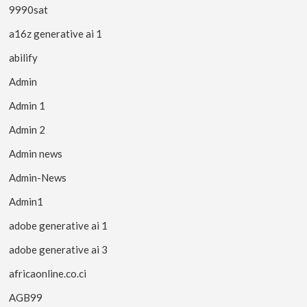
9990sat
a16z generative ai 1
abilify
Admin
Admin 1
Admin 2
Admin news
Admin-News
Admin1
adobe generative ai 1
adobe generative ai 3
africaonline.co.ci
AGB99