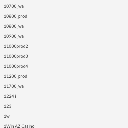
10700_wa
10800_prod
10800_wa
10900_wa
11000prod2
11000prod3
11000prod4
11200_prod
11700_wa
1224 i
123
1w
1Win AZ Casino