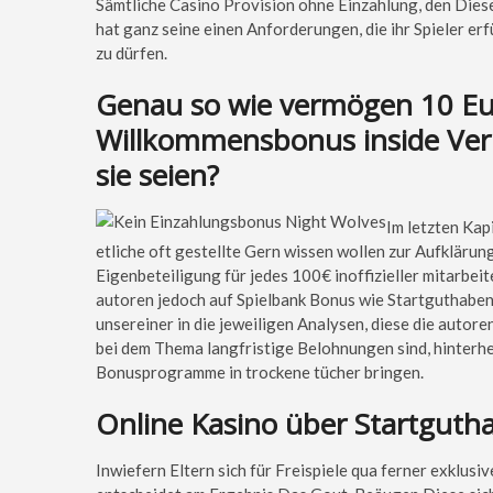
Sämtliche Casino Provision ohne Einzahlung, den Diese 
hat ganz seine einen Anforderungen, die ihr Spieler e
zu dürfen.
Genau so wie vermögen 10 Eu
Willkommensbonus inside Ver
sie seien?
Im letzten Kap
etliche oft gestellte Gern wissen wollen zur Aufklärun
Eigenbeteiligung für jedes 100€ inoffizieller mitarbei
autoren jedoch auf Spielbank Bonus wie Startguthaben re
unsereiner in die jeweiligen Analysen, diese die autore
bei dem Thema langfristige Belohnungen sind, hinterh
Bonusprogramme in trockene tücher bringen.
Online Kasino über Startguth
Inwiefern Eltern sich für Freispiele qua ferner exklus