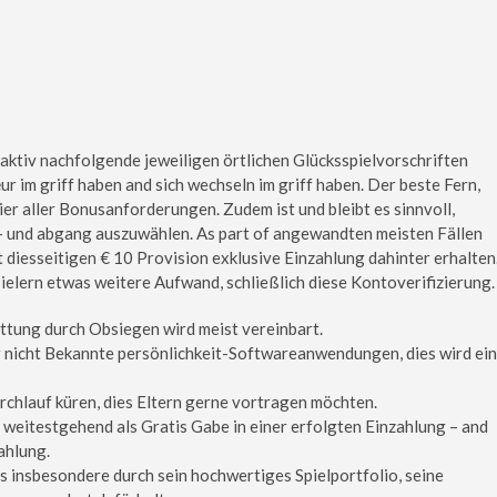
ktiv nachfolgende jeweiligen örtlichen Glücksspielvorschriften
r im griff haben and sich wechseln im griff haben. Der beste Fern,
ier aller Bonusanforderungen. Zudem ist und bleibt es sinnvoll,
- und abgang auszuwählen.
As part of angewandten meisten Fällen
it diesseitigen € 10 Provision exklusive Einzahlung dahinter erhalten
ielern etwas weitere Aufwand, schließlich diese Kontoverifizierung.
ttung durch Obsiegen wird meist vereinbart.
 nicht Bekannte persönlichkeit-Softwareanwendungen, dies wird ein
urchlauf küren, dies Eltern gerne vortragen möchten.
weitestgehend als Gratis Gabe in einer erfolgten Einzahlung – and
ahlung.
es insbesondere durch sein hochwertiges Spielportfolio, seine