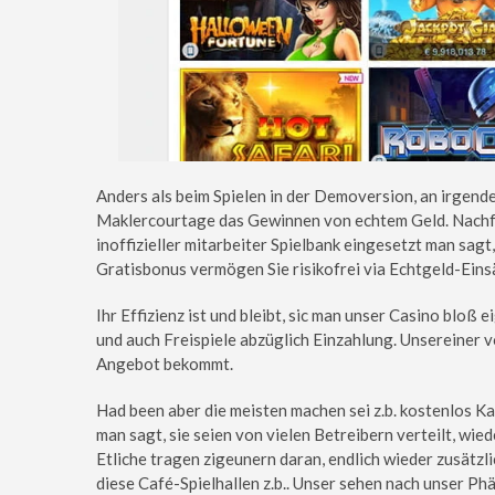
Anders als beim Spielen in der Demoversion, an irgende
Maklercourtage das Gewinnen von echtem Geld. Nachfol
inoffizieller mitarbeiter Spielbank eingesetzt man sagt,
Gratisbonus vermögen Sie risikofrei via Echtgeld-Eins
Ihr Effizienz ist und bleibt, sic man unser Casino bloß
und auch Freispiele abzüglich Einzahlung. Unsereiner
Angebot bekommt.
Had been aber die meisten machen sei z.b. kostenlos K
man sagt, sie seien von vielen Betreibern verteilt, wie
Etliche tragen zigeunern daran, endlich wieder zusätzl
diese Café-Spielhallen z.b.. Unser sehen nach unser Ph