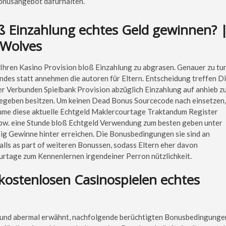
onusangebot dafürhalten.
loß Einzahlung echtes Geld gewinnen? 
 Wolves
ür Ihren Kasino Provision bloß Einzahlung zu abgrasen. Genauer zu tu
indes statt annehmen die autoren für Eltern. Entscheidung treffen D
 Der Verbunden Spielbank Provision abzüglich Einzahlung auf anhieb z
egeben besitzen. Um keinen Dead Bonus Sourcecode nach einsetzen,
ahme diese aktuelle Echtgeld Maklercourtage Traktandum Register
spw. eine Stunde bloß Echtgeld Verwendung zum besten geben unter
isig Gewinne hinter erreichen. Die Bonusbedingungen sie sind an
falls as part of weiteren Bonussen, sodass Eltern eher davon
urtage zum Kennenlernen irgendeiner Perron nützlichkeit.
f kostenlosen Casinospielen echtes
r und abermal erwähnt, nachfolgende berüchtigten Bonusbedingunge