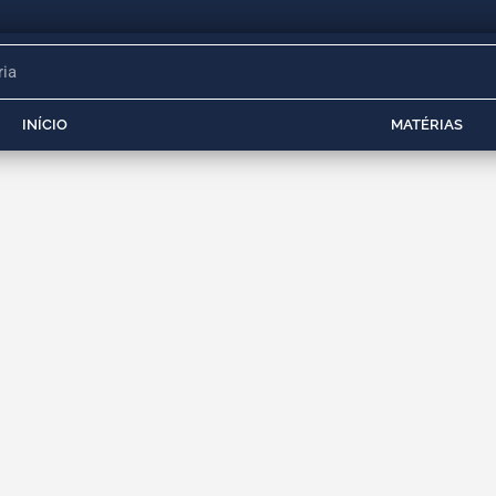
INÍCIO
MATÉRIAS