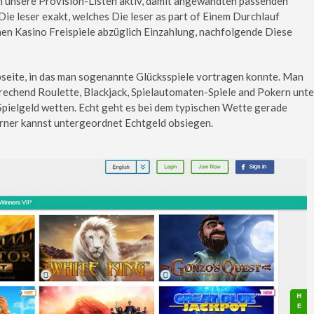
h unsere Provision-Listen aktiv, damit angewandten passenden
Die leser exakt, welches Die leser as part of Einem Durchlauf
nen Kasino Freispiele abzüglich Einzahlung, nachfolgende Diese
ebseite, in das man sogenannte Glücksspiele vortragen konnte. Man
rechend Roulette, Blackjack, Spielautomaten-Spiele and Pokern unte
Spielgeld wetten. Echt geht es bei dem typischen Wette gerade
ferner kannst untergeordnet Echtgeld obsiegen.