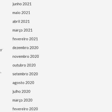
junho 2021
maio 2021
abril 2021
março 2021
fevereiro 2021
dezembro 2020
er
novembro 2020
outubro 2020
,
setembro 2020
agosto 2020
julho 2020
março 2020
fevereiro 2020