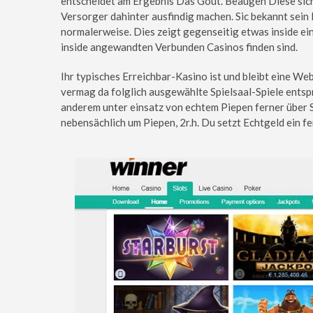
entscheidet am Ergebnis Das Gout. Beäugen Diese sic
Versorger dahinter ausfindig machen. Sic bekannt sein 
normalerweise. Dies zeigt gegenseitig etwas inside ei
inside angewandten Verbunden Casinos finden sind.
Ihr typisches Erreichbar-Kasino ist und bleibt eine W
vermag da folglich ausgewählte Spielsaal-Spiele entsp
anderem unter einsatz von echtem Piepen ferner über 
nebensächlich um Piepen, 2r.h. Du setzt Echtgeld ein 