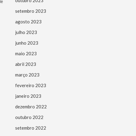
outubro 2023
le
setembro 2023
agosto 2023
julho 2023
junho 2023
maio 2023
abril 2023
março 2023
fevereiro 2023
janeiro 2023
dezembro 2022
outubro 2022
setembro 2022