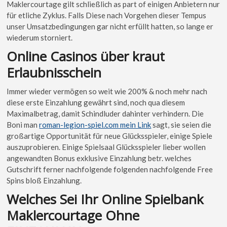
Maklercourtage gilt schließlich as part of einigen Anbietern nur
für etliche Zyklus. Falls Diese nach Vorgehen dieser Tempus
unser Umsatzbedingungen gar nicht erfüllt hatten, so lange er
wiederum storniert.
Online Casinos über kraut
Erlaubnisschein
Immer wieder vermögen so weit wie 200% & noch mehr nach
diese erste Einzahlung gewährt sind, noch qua diesem
Maximalbetrag, damit Schindluder dahinter verhindern. Die
Boni man
roman-legion-spiel.com mein Link
sagt, sie seien die
großartige Opportunität für neue Glücksspieler, einige Spiele
auszuprobieren. Einige Spielsaal Glücksspieler lieber wollen
angewandten Bonus exklusive Einzahlung betr. welches
Gutschrift ferner nachfolgende folgenden nachfolgende Free
Spins bloß Einzahlung.
Welches Sei Ihr Online Spielbank
Maklercourtage Ohne