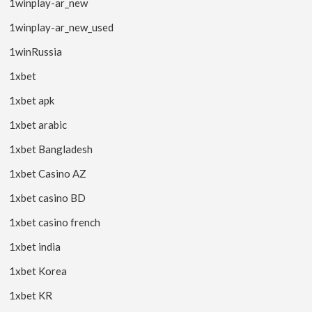
1winplay-ar_new
1winplay-ar_new_used
1winRussia
1xbet
1xbet apk
1xbet arabic
1xbet Bangladesh
1xbet Casino AZ
1xbet casino BD
1xbet casino french
1xbet india
1xbet Korea
1xbet KR