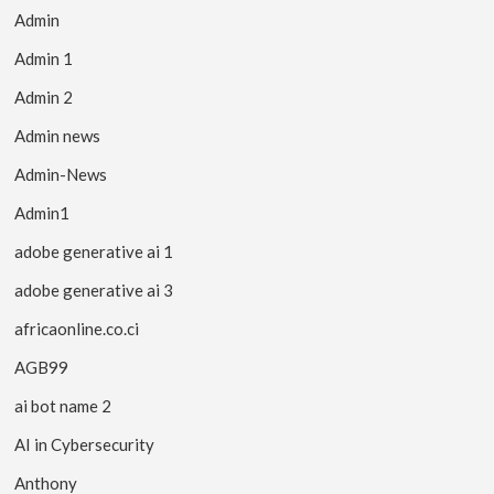
Admin
Admin 1
Admin 2
Admin news
Admin-News
Admin1
adobe generative ai 1
adobe generative ai 3
africaonline.co.ci
AGB99
ai bot name 2
AI in Cybersecurity
Anthony