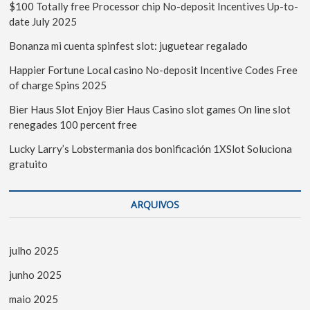
$100 Totally free Processor chip No-deposit Incentives Up-to-
date July 2025
Bonanza mi cuenta spinfest slot: juguetear regalado
Happier Fortune Local casino No-deposit Incentive Codes Free
of charge Spins 2025
Bier Haus Slot Enjoy Bier Haus Casino slot games On line slot
renegades 100 percent free
Lucky Larry’s Lobstermania dos bonificación 1XSlot Soluciona
gratuito
ARQUIVOS
julho 2025
junho 2025
maio 2025