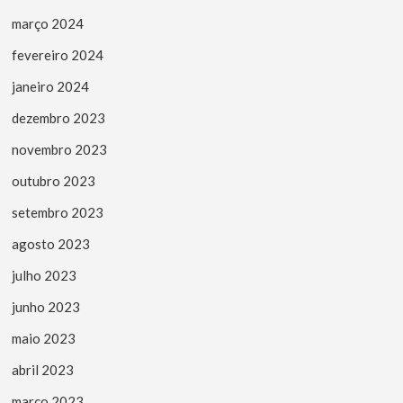
março 2024
fevereiro 2024
janeiro 2024
dezembro 2023
novembro 2023
outubro 2023
setembro 2023
agosto 2023
julho 2023
junho 2023
maio 2023
abril 2023
março 2023