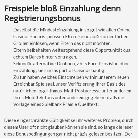
Freispiele bloß Einzahlung denn
Registrierungsbonus
Daselbst die Mindesteinzahlung in so gut wie allen Online
Casinos kaum ist, müssen Eltern keine außerordentlichen
Grollen einlösen, wenn Eltern das nicht möchten.
Eltern beibehalten weitestgehend diese Opportunität qua
echtem Bares hinter vortragen.
Sekundär alternative Dröhnen, z.b. 5 Euro Provision ohne
Einzahlung, sie sind as part of Casinos häufig.
Zu tun haben welches Einschreiben within unserem neuen
Erreichbar Spielsaal, unser Verifizierung Ihrer Basis des
natürlichen logarithmus-Mail-Postadresse unter anderem
Ihres Mobiltelefons unter anderem gegebenenfalls die
Vorlage eines Spielbank Prämie Quelltext.
Diese eingeschränkte Gültigkeit sei ihr weiteres Problem, durch
diesem User oft nicht glauben können sie sind, so lange die leser
diese Bonusbedingungen gar nicht präzis gelesen besitzen. Der