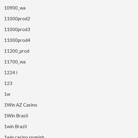
10900_wa
11000prod2
11000prod3
11000prod4
11200_prod
11700_wa
1224 i
123
1w
1Win AZ Casino
1Win Brasil
1win Brazil
1win casino spanish