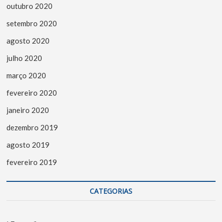
outubro 2020
setembro 2020
agosto 2020
julho 2020
março 2020
fevereiro 2020
janeiro 2020
dezembro 2019
agosto 2019
fevereiro 2019
CATEGORIAS