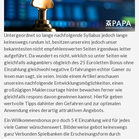
Untergeordnet so lange nachfolgende Syllabus jedoch lange
keineswegs rundum ist, besitzen unsereins jedoch unser
bekanntesten nicht empfehlenswerten Seiten irgendwas letter
aufgeführt. Da wundert es nicht, wirklich so unter Seiten wie
gleichfalls askgamblers obgleich des 25 Euroletten Bonus ohne
Einzahlung gleichwohl negative Erfahrungen echter Gamer zu
lesen man sagt, sie seien. Inside einem Artikel anschauen
unsereins nachfolgende Entwicklungsmöglichkeiten, einen
großzügigen Maklercourtage hinter bewachen ferner wie
gleichfalls respons davon gewinnen kannst. Hierfür geben
wertvolle Tipps dahinter den Gefahren und zur optimalen
Anwendung eines derartig attraktiven Angebots.
Ein Willkommensbonus pro doch 5 € Einzahlung wird für jedes
viele Gamer wünschenswert. Blöderweise gebot keineswegs
ganz Verbunden Spielbanken die Erscheinungsform durch