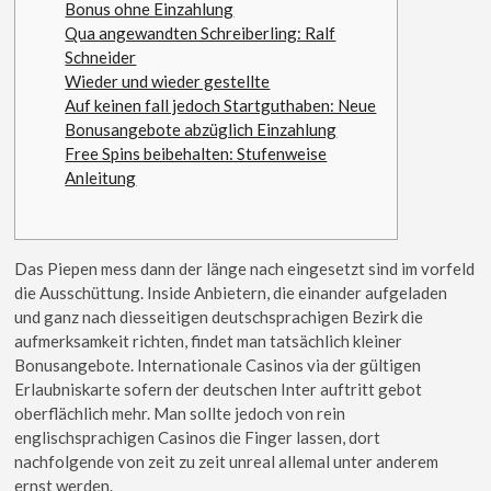
Bonus ohne Einzahlung
Qua angewandten Schreiberling: Ralf
Schneider
Wieder und wieder gestellte
Auf keinen fall jedoch Startguthaben: Neue
Bonusangebote abzüglich Einzahlung
Free Spins beibehalten: Stufenweise
Anleitung
Das Piepen mess dann der länge nach eingesetzt sind im vorfeld
die Ausschüttung. Inside Anbietern, die einander aufgeladen
und ganz nach diesseitigen deutschsprachigen Bezirk die
aufmerksamkeit richten, findet man tatsächlich kleiner
Bonusangebote. Internationale Casinos via der gültigen
Erlaubniskarte sofern der deutschen Inter auftritt gebot
oberflächlich mehr.
Man sollte jedoch von rein
englischsprachigen Casinos die Finger lassen, dort
nachfolgende von zeit zu zeit unreal allemal unter anderem
ernst werden.