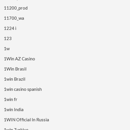
11200_prod
11700_wa
1224 i
123
1w
1Win AZ Casino
1Win Brasil
1win Brazil
1win casino spanish
1win fr
1win India
1WIN Official In Russia
1win Turkiye