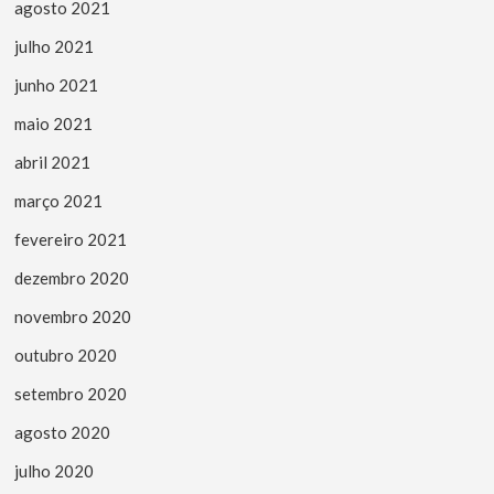
agosto 2021
julho 2021
junho 2021
maio 2021
abril 2021
março 2021
fevereiro 2021
dezembro 2020
novembro 2020
outubro 2020
setembro 2020
agosto 2020
julho 2020