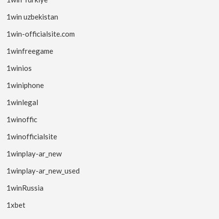
1win uzbekistan
1win-officialsite.com
1winfreegame
1winios
1winiphone
1winlegal
1winoffic
1winofficialsite
1winplay-ar_new
1winplay-ar_new_used
1winRussia
1xbet