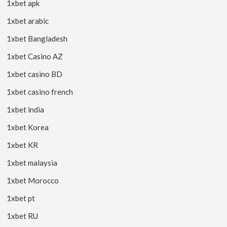
1xbet apk
1xbet arabic
1xbet Bangladesh
1xbet Casino AZ
1xbet casino BD
1xbet casino french
1xbet india
1xbet Korea
1xbet KR
1xbet malaysia
1xbet Morocco
1xbet pt
1xbet RU