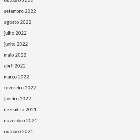
outubro 2022
setembro 2022
agosto 2022
julho 2022
junho 2022
maio 2022
abril 2022
março 2022
fevereiro 2022
janeiro 2022
dezembro 2021
novembro 2021
outubro 2021