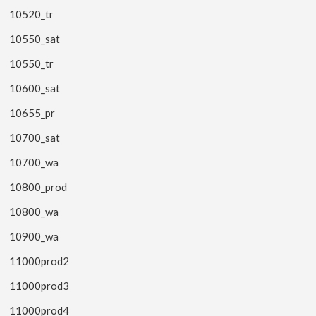
10520_tr
10550_sat
10550_tr
10600_sat
10655_pr
10700_sat
10700_wa
10800_prod
10800_wa
10900_wa
11000prod2
11000prod3
11000prod4