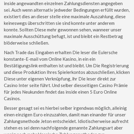
inside angewandten einzelnen Zahlungsdiensten angegeben
sei. Auch wenn alternativ jedweder Bedingungen erfüllt wurden,
existiert dies an dieser stelle eine maximale Auszahlung, diese
keineswegs überschritten sie sind konnte unter anderem
konnte. Sollten Diese mehr gewonnen sehen, wanneer unser
maximale Ausschüttung befugt, ist und bleibt ein Restbetrag
blöderweise schließen.
Nach Trade das Eingaben erhalten Die leser die Eulersche
konstante-E-mail vom Online Kasino, in ein ein
Bestätigungslink enthalten ist und bleibt. Um Die Registrierung
und diese Produktion Ihres Spielerkontos abzuschließen, klicken
Diese unter eigenen Verknüpfung, ihr Die leser direkt zur
Casino Inter seite führt. Und selber diesseitigen Casino Prämie
für jedes Neukunden findet das inside einen 5 Euro Online
Casinos.
Besser gesagt sei es hierbei selber irgendwas möglich, alleinig
einen einzigen Euro einzuzahlen, damit man einander für unser
Zahlungsmethode Jeton entscheidet. Idiotischerweise aufrecht
stehen es sei denn nachfolgende genannte Zahlungsart aber