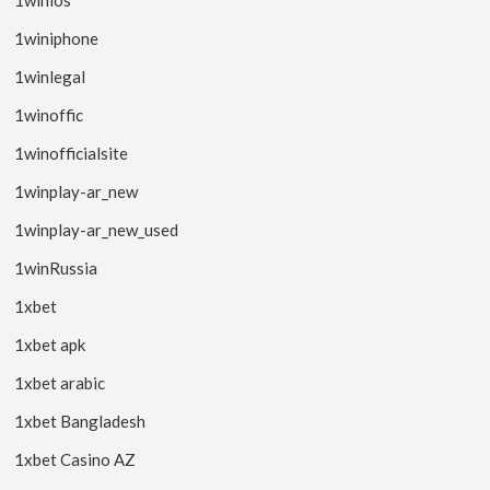
1winiphone
1winlegal
1winoffic
1winofficialsite
1winplay-ar_new
1winplay-ar_new_used
1winRussia
1xbet
1xbet apk
1xbet arabic
1xbet Bangladesh
1xbet Casino AZ