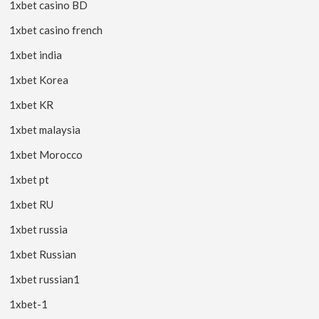
1xbet casino BD
1xbet casino french
1xbet india
1xbet Korea
1xbet KR
1xbet malaysia
1xbet Morocco
1xbet pt
1xbet RU
1xbet russia
1xbet Russian
1xbet russian1
1xbet-1