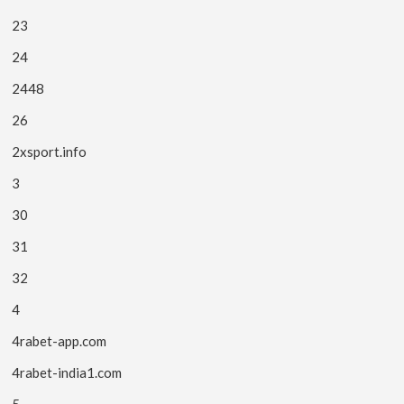
23
24
2448
26
2xsport.info
3
30
31
32
4
4rabet-app.com
4rabet-india1.com
5