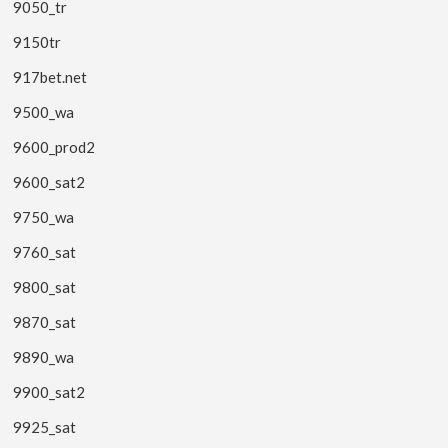
9050_tr
9150tr
917bet.net
9500_wa
9600_prod2
9600_sat2
9750_wa
9760_sat
9800_sat
9870_sat
9890_wa
9900_sat2
9925_sat