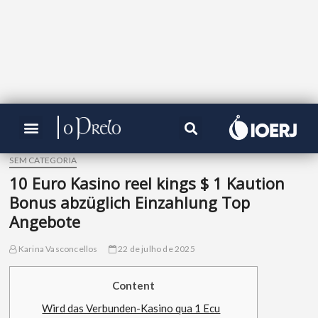
SEM CATEGORIA
10 Euro Kasino reel kings $ 1 Kaution
Bonus abzüglich Einzahlung Top
Angebote
Karina Vasconcellos
22 de julho de 2025
Content
Wird das Verbunden-Kasino qua 1 Ecu