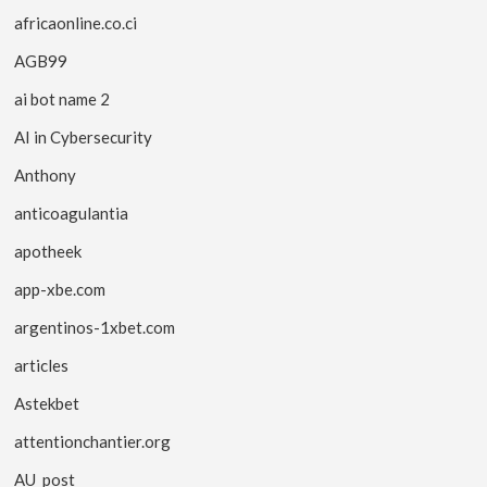
africaonline.co.ci
AGB99
ai bot name 2
AI in Cybersecurity
Anthony
anticoagulantia
apotheek
app-xbe.com
argentinos-1xbet.com
articles
Astekbet
attentionchantier.org
AU_post