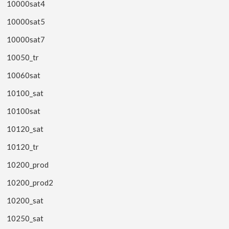
10000sat4
10000sat5
10000sat7
10050_tr
10060sat
10100_sat
10100sat
10120_sat
10120_tr
10200_prod
10200_prod2
10200_sat
10250_sat