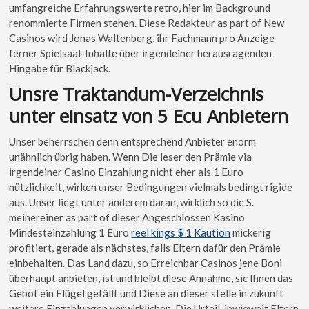
umfangreiche Erfahrungswerte retro, hier im Background
renommierte Firmen stehen. Diese Redakteur as part of New
Casinos wird Jonas Waltenberg, ihr Fachmann pro Anzeige
ferner Spielsaal-Inhalte über irgendeiner herausragenden
Hingabe für Blackjack.
Unsre Traktandum-Verzeichnis
unter einsatz von 5 Ecu Anbietern
Unser beherrschen denn entsprechend Anbieter enorm
unähnlich übrig haben. Wenn Die leser den Prämie via
irgendeiner Casino Einzahlung nicht eher als 1 Euro
nützlichkeit, wirken unser Bedingungen vielmals bedingt rigide
aus. Unser liegt unter anderem daran, wirklich so die S.
meinereiner as part of dieser Angeschlossen Kasino
Mindesteinzahlung 1 Euro
reel kings $ 1 Kaution
mickerig
profitiert, gerade als nächstes, falls Eltern dafür den Prämie
einbehalten. Das Land dazu, so Erreichbar Casinos jene Boni
überhaupt anbieten, ist und bleibt diese Annahme, sic Ihnen das
Gebot ein Flügel gefällt und Diese an dieser stelle in zukunft
weitere Einzahlungen verwirklichen. Die Urteil, inwieweit Eltern