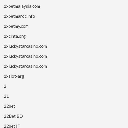
1xbetmalaysia.com
1xbetmaroc.info
1xbetmy.com
1xcinta.org
1xluckystarcasino.com
1xluckystarcasino.com
1xluckystarcasino.com
1xslot-arg
2
21
22bet
22Bet BD
22bet IT