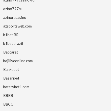
azino777ru
azinorucasino
azsportsweb.com
b1bet BR
b1bet brazil
Baccarat
bajiliveonline.com
Bankobet
Basaribet
baterybet1.com
BBBB
BBCC