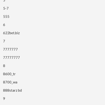
5-7
555
6
622bet.biz
7
7777777
77777777
8
8600_tr
8700_wa
888starz bd
9