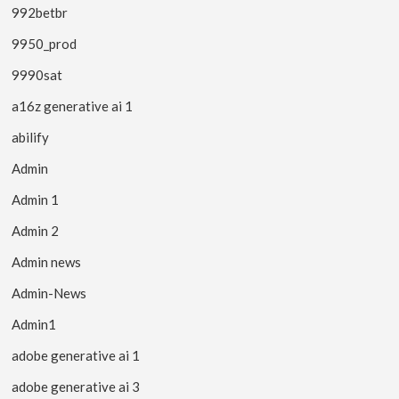
992betbr
9950_prod
9990sat
a16z generative ai 1
abilify
Admin
Admin 1
Admin 2
Admin news
Admin-News
Admin1
adobe generative ai 1
adobe generative ai 3