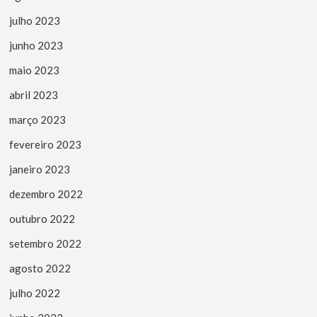
julho 2023
junho 2023
maio 2023
abril 2023
março 2023
fevereiro 2023
janeiro 2023
dezembro 2022
outubro 2022
setembro 2022
agosto 2022
julho 2022