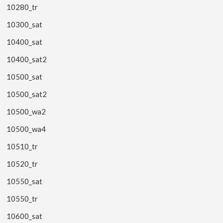
10280_tr
10300_sat
10400_sat
10400_sat2
10500_sat
10500_sat2
10500_wa2
10500_wa4
10510_tr
10520_tr
10550_sat
10550_tr
10600_sat