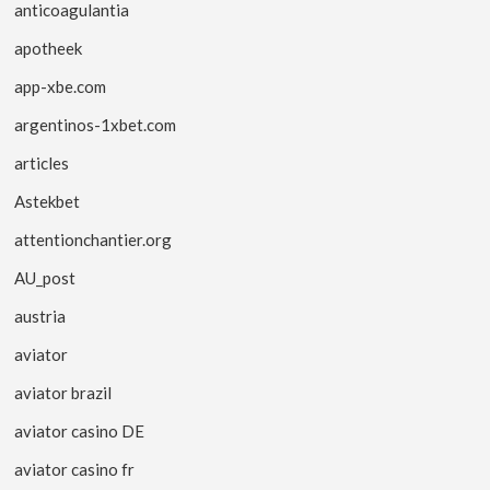
anticoagulantia
apotheek
app-xbe.com
argentinos-1xbet.com
articles
Astekbet
attentionchantier.org
AU_post
austria
aviator
aviator brazil
aviator casino DE
aviator casino fr