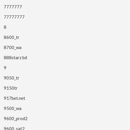
7777777
77777777
8
8600_tr
8700_wa
888starz bd
9
9050_tr
9150tr
917bet.net
9500_wa
9600_prod2
9600_sat2