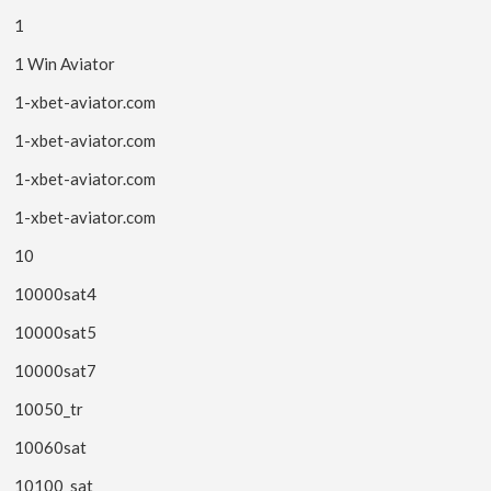
1
1 Win Aviator
1-xbet-aviator.com
1-xbet-aviator.com
1-xbet-aviator.com
1-xbet-aviator.com
10
10000sat4
10000sat5
10000sat7
10050_tr
10060sat
10100_sat