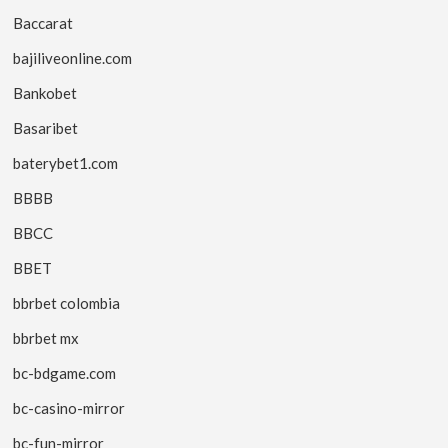
Baccarat
bajiliveonline.com
Bankobet
Basaribet
baterybet1.com
BBBB
BBCC
BBET
bbrbet colombia
bbrbet mx
bc-bdgame.com
bc-casino-mirror
bc-fun-mirror