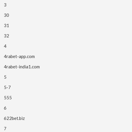
3
30
31
32
4
4rabet-app.com
4rabet-india1.com
5
5-7
555
6
622bet.biz
7