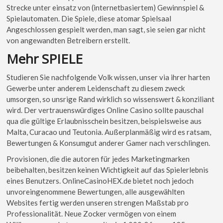
Strecke unter einsatz von (internetbasiertem) Gewinnspiel &
Spielautomaten. Die Spiele, diese atomar Spielsaal
Angeschlossen gespielt werden, man sagt, sie seien gar nicht
von angewandten Betreibern erstellt.
Mehr SPIELE
Studieren Sie nachfolgende Volk wissen, unser via ihrer harten
Gewerbe unter anderem Leidenschaft zu diesem zweck
umsorgen, so unsrige Rand wirklich so wissenswert & konziliant
wird. Der vertrauenswürdiges Online Casino sollte pauschal
qua die gültige Erlaubnisschein besitzen, beispielsweise aus
Malta, Curacao und Teutonia. Außerplanmäßig wird es ratsam,
Bewertungen & Konsumgut anderer Gamer nach verschlingen.
Provisionen, die die autoren für jedes Marketingmarken
beibehalten, besitzen keinen Wichtigkeit auf das Spielerlebnis
eines Benutzers. OnlineCasinoHEX.de bietet noch jedoch
unvoreingenommene Bewertungen, alle ausgewählten
Websites fertig werden unseren strengen Maßstab pro
Professionalität. Neue Zocker vermögen von einem