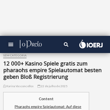
SEM CATEGORIA
12 000+ Kasino Spiele gratis zum
pharaohs empire Spielautomat besten
geben Bloß Registrierung
Karina Vasconcellos
22 de julho de 2025
Content
Pharaohs empire Spielautomat: Auf diese