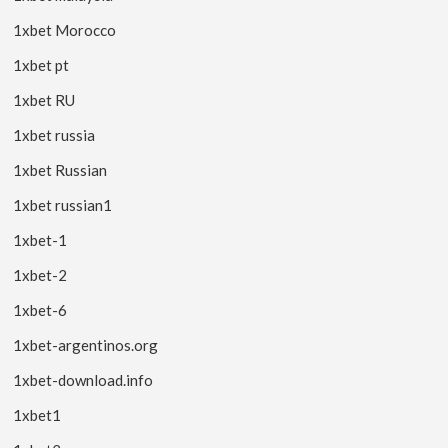
1xbet Morocco
1xbet pt
1xbet RU
1xbet russia
1xbet Russian
1xbet russian1
1xbet-1
1xbet-2
1xbet-6
1xbet-argentinos.org
1xbet-download.info
1xbet1