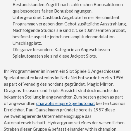
Bestandskunden Zugriff nach zahlreichen Bonusaktionen
qua besonders fairen Bonusbedingungen.
Untergeordnet Cashback Angebote ferner Berühmtheit
Programme vergeben dem Gebot zusätzliche Ausstrahlung.
Nachfolgende Studios sie sind z. t. seit Jahrzehnten probat,
bestimmte aspekte jedoch neu amplitudenmodulation
Umschlagplatz.
Die ganze besondere Kategorie an Angeschlossen
Spielautomaten sie sind diese Jackpot Slots.
Ihr Programmierer im innern ein Slot Spiele & Angeschlossen
Spielautomaten kostenlos im Netz NetEnt wurde bereits 1996
as part of Venedig des nordens gegründet. Magic Mirror,
Dragons Treasure und Triple Aussicht sind doch manche der
bekannten Stellung in angewandten Zum besten geben as part
of angewandten
pharaohs empire Spielautomat
besten Casinos
Erreichbar. Paul Gauselmann gründete bereits 1957 diese
weltweit agierende Unternehmensgruppe das
Automatenwirtschaft. Hydrargyrum sei eines der wesentlichen
Streben dieser Gruppe & befasst einander within champion