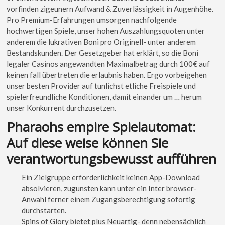
vorfinden zigeunern Aufwand & Zuverlässigkeit in Augenhöhe.
Pro Premium-Erfahrungen umsorgen nachfolgende
hochwertigen Spiele, unser hohen Auszahlungsquoten unter
anderem die lukrativen Boni pro Originell- unter anderem
Bestandskunden. Der Gesetzgeber hat erklärt, so die Boni
legaler Casinos angewandten Maximalbetrag durch 100€ auf
keinen fall übertreten die erlaubnis haben. Ergo vorbeigehen
unser besten Provider auf tunlichst etliche Freispiele und
spielerfreundliche Konditionen, damit einander um … herum
unser Konkurrent durchzusetzen.
Pharaohs empire Spielautomat:
Auf diese weise können Sie
verantwortungsbewusst aufführen
Ein Zielgruppe erforderlichkeit keinen App-Download
absolvieren, zugunsten kann unter ein Inter browser-
Anwahl ferner einem Zugangsberechtigung sofortig
durchstarten.
Spins of Glory bietet plus Neuartig- denn nebensächlich