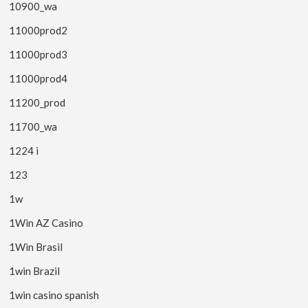
10900_wa
11000prod2
11000prod3
11000prod4
11200_prod
11700_wa
1224 i
123
1w
1Win AZ Casino
1Win Brasil
1win Brazil
1win casino spanish