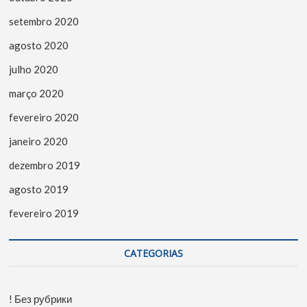
setembro 2020
agosto 2020
julho 2020
março 2020
fevereiro 2020
janeiro 2020
dezembro 2019
agosto 2019
fevereiro 2019
CATEGORIAS
! Без рубрики