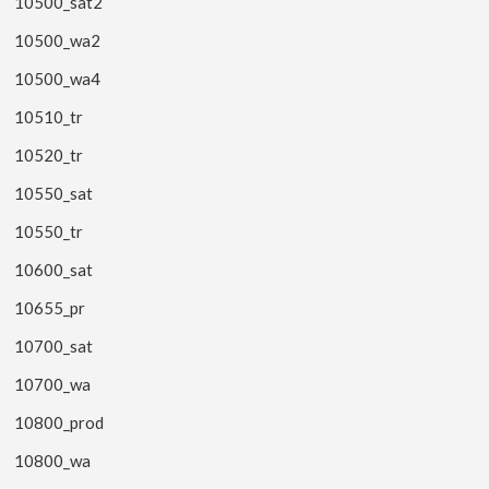
10500_sat2
10500_wa2
10500_wa4
10510_tr
10520_tr
10550_sat
10550_tr
10600_sat
10655_pr
10700_sat
10700_wa
10800_prod
10800_wa