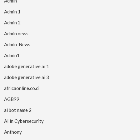
Admin
Admin 1
Admin 2
Admin news
Admin-News
Admin1
adobe generative ai 1
adobe generative ai 3
africaonline.co.ci
AGB99
ai bot name 2
AI in Cybersecurity
Anthony