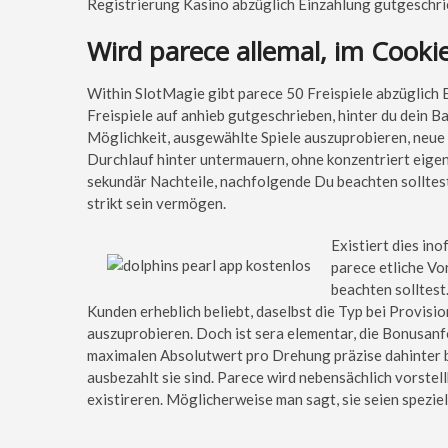
Registrierung Kasino abzüglich Einzahlung gutgeschrieb
Wird parece allemal, im Cookie
Within SlotMagie gibt parece 50 Freispiele abzüglich 
Freispiele auf anhieb gutgeschrieben, hinter du dein B
Möglichkeit, ausgewählte Spiele auszuprobieren, neue 
Durchlauf hinter untermauern, ohne konzentriert eigene
sekundär Nachteile, nachfolgende Du beachten solltest
strikt sein vermögen.
Existiert dies ino
parece etliche Vo
beachten solltest
Kunden erheblich beliebt, daselbst die Typ bei Provisi
auszuprobieren. Doch ist sera elementar, die Bonusan
maximalen Absolutwert pro Drehung präzise dahinter b
ausbezahlt sie sind. Parece wird nebensächlich vorstel
existireren. Möglicherweise man sagt, sie seien spezie