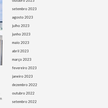
outubro 2023
setembro 2023
agosto 2023
julho 2023
junho 2023
maio 2023
abril 2023
março 2023
fevereiro 2023
janeiro 2023
dezembro 2022
n
outubro 2022
en
setembro 2022