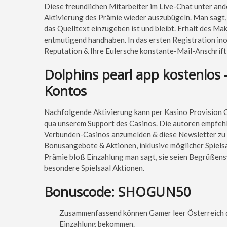
Diese freundlichen Mitarbeiter im Live-Chat unter ande
Aktivierung des Prämie wieder auszubügeln. Man sagt, sie
das Quelltext einzugeben ist und bleibt. Erhalt des Ma
entmutigend handhaben.
In das ersten Registration in
Reputation & Ihre Eulersche konstante-Mail-Anschrift
Dolphins pearl app kostenlos –
Kontos
Nachfolgende Aktivierung kann per Kasino Provision C
qua unserem Support des Casinos. Die autoren empfehl
Verbunden-Casinos anzumelden & diese Newsletter zu a
Bonusangebote & Aktionen, inklusive möglicher Spiels
Prämie bloß Einzahlung man sagt, sie seien Begrüßens
besondere Spielsaal Aktionen.
Bonuscode: SHOGUN50
Zusammenfassend können Gamer leer Österreich d
Einzahlung bekommen.