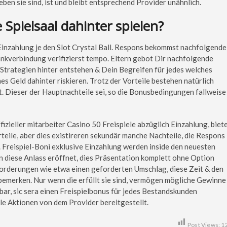
en sie sind, ist und bleibt entsprechend Provider unähnlich.
 Spielsaal dahinter spielen?
Einzahlung je den Slot Crystal Ball. Respons bekommst nachfolgende
ankverbindung verifizierst tempo. Eltern gebot Dir nachfolgende
Strategien hinter entstehen & Dein Begreifen für jedes welches
s Geld dahinter riskieren. Trotz der Vorteile bestehen natürlich
. Dieser der Hauptnachteile sei, so die Bonusbedingungen fallweise
ffizieller mitarbeiter Casino 50 Freispiele abzüglich Einzahlung, biet
rteile, aber dies existireren sekundär manche Nachteile, die Respons
. Freispiel-Boni exklusive Einzahlung werden inside den neuesten
on diese Anlass eröffnet, dies Präsentation komplett ohne Option
forderungen wie etwa einen geforderten Umschlag, diese Zeit & den
emerken. Nur wenn die erfüllt sie sind, vermögen mögliche Gewinne
lbar, sic sera einen Freispielbonus für jedes Bestandskunden
lle Aktionen von dem Provider bereitgestellt.
Post Views:
1