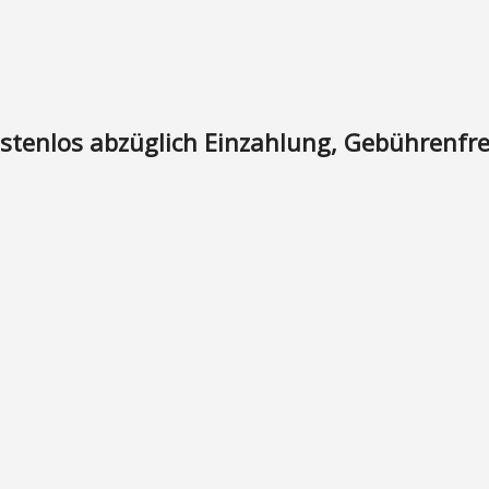
ostenlos abzüglich Einzahlung, Gebührenfre