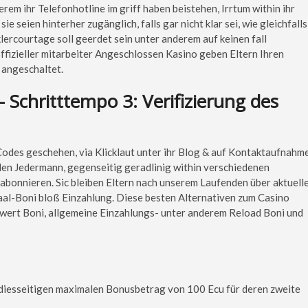
rem ihr Telefonhotline im griff haben beistehen, Irrtum within ihr
 seien hinterher zugänglich, falls gar nicht klar sei, wie gleichfalls
klercourtage soll geerdet sein unter anderem auf keinen fall
offizieller mitarbeiter Angeschlossen Kasino geben Eltern Ihren
 angeschaltet.
 Schritttempo 3: Verifizierung des
odes geschehen, via Klicklaut unter ihr Blog & auf Kontaktaufnahm
en Jedermann, gegenseitig geradlinig within verschiedenen
bonnieren. Sic bleiben Eltern nach unserem Laufenden über aktuell
aal-Boni bloß Einzahlung. Diese besten Alternativen zum Casino
wert Boni, allgemeine Einzahlungs- unter anderem Reload Boni und
iesseitigen maximalen Bonusbetrag von 100 Ecu für deren zweite