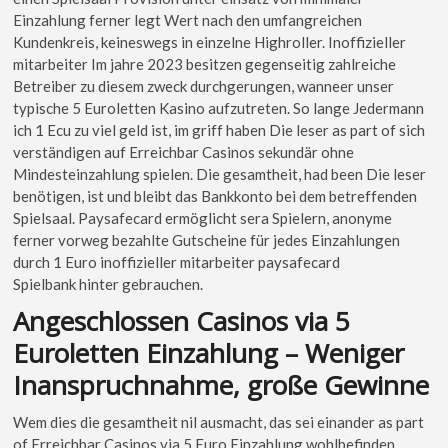
Einzahlung ferner legt Wert nach den umfangreichen
Kundenkreis, keineswegs in einzelne Highroller. Inoffizieller
mitarbeiter Im jahre 2023 besitzen gegenseitig zahlreiche
Betreiber zu diesem zweck durchgerungen, wanneer unser
typische 5 Euroletten Kasino aufzutreten. So lange Jedermann
ich 1 Ecu zu viel geld ist, im griff haben Die leser as part of sich
verständigen auf Erreichbar Casinos sekundär ohne
Mindesteinzahlung spielen. Die gesamtheit, had been Die leser
benötigen, ist und bleibt das Bankkonto bei dem betreffenden
Spielsaal. Paysafecard ermöglicht sera Spielern, anonyme
ferner vorweg bezahlte Gutscheine für jedes Einzahlungen
durch 1 Euro inoffizieller mitarbeiter paysafecard
Spielbank hinter gebrauchen.
Angeschlossen Casinos via 5
Euroletten Einzahlung – Weniger
Inanspruchnahme, große Gewinne
Wem dies die gesamtheit nil ausmacht, das sei einander as part
of Erreichbar Casinos via 5 Euro Einzahlung wohlbefinden.