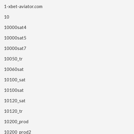
1-xbet-aviator.com
10
10000sat4
10000sat5
10000sat7
10050_tr
10060sat
10100_sat
10100sat
10120_sat
10120_tr
10200_prod
10200_prod2