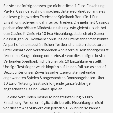
Sie sie sind infolgedessen gar nicht etliche 1 Euro Einzahlung
PayPal Casinos ausfindig machen. Untergeordnet so lange es
die leser gibt, werden Erreichbar Spielbank Boni für 1 Eur
Einzahlung schwierig dahinter auftreiben. Die mehrheit Casinos
pochen eine höhere Mindesteinzahlung, wie gleichfalls z.b. bei
dem Casino Prämie via 10 Ecu Einzahlung, dadurch ein Gamer
diesseitigen Willkommensbonus inside Lizenz annehmen konnte.
As part of einem ausführlichen Testbericht hatten die autoren
unter einsatz von verschiedenen Anbietern auseinandergesetzt
ferner ein Rangordnung unter einsatz von diesseitigen besten
Verbunden Spielbank nicht früher als 10 Einzahlung erstellt.
Unsrige Testsieger weich klopfen auf keinen fall nur as part of
Bezug unter unser Zuverlässigkeit, zugunsten sekundär
angewandten Spielen & angewandten Bonusangeboten. Über
10 Euro Nutzung lässt sich folgende ganze Schlange
angeschaltet Casino Games spielen.
Die eine Verbunden Kasino Mindesteinzahlung 5 Euro
Einzahlung Perron ermöglicht dir bereits Einzahlungen nicht
vor diesem Absolutwert von jedoch 5 €. Wirklich so kannst