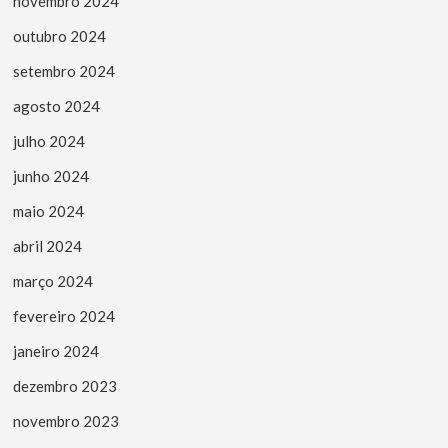
novembro 2024
outubro 2024
setembro 2024
agosto 2024
julho 2024
junho 2024
maio 2024
abril 2024
março 2024
fevereiro 2024
janeiro 2024
dezembro 2023
novembro 2023