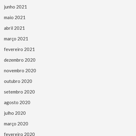
junho 2021
maio 2021
abril 2021
março 2021
fevereiro 2021
dezembro 2020
novembro 2020
outubro 2020
setembro 2020
agosto 2020
julho 2020
março 2020
fevereiro 2020