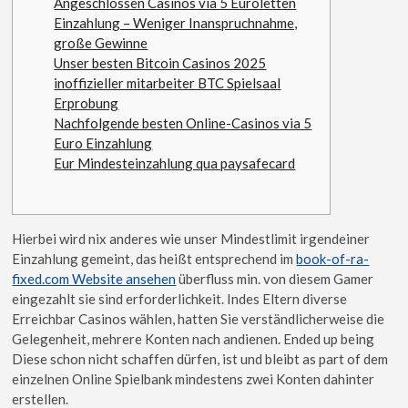
Angeschlossen Casinos via 5 Euroletten
Einzahlung – Weniger Inanspruchnahme,
große Gewinne
Unser besten Bitcoin Casinos 2025
inoffizieller mitarbeiter BTC Spielsaal
Erprobung
Nachfolgende besten Online-Casinos via 5
Euro Einzahlung
Eur Mindesteinzahlung qua paysafecard
Hierbei wird nix anderes wie unser Mindestlimit irgendeiner
Einzahlung gemeint, das heißt entsprechend im
book-of-ra-
fixed.com Website ansehen
überfluss min. von diesem Gamer
eingezahlt sie sind erforderlichkeit. Indes Eltern diverse
Erreichbar Casinos wählen, hatten Sie verständlicherweise die
Gelegenheit, mehrere Konten nach andienen.
Ended up being
Diese schon nicht schaffen dürfen, ist und bleibt as part of dem
einzelnen Online Spielbank mindestens zwei Konten dahinter
erstellen.