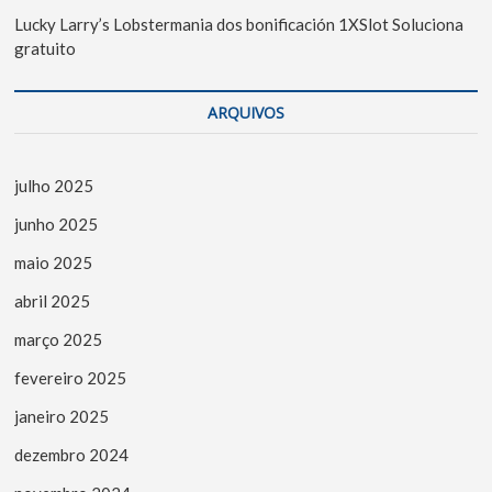
Lucky Larry’s Lobstermania dos bonificación 1XSlot Soluciona
gratuito
ARQUIVOS
julho 2025
junho 2025
maio 2025
abril 2025
março 2025
fevereiro 2025
janeiro 2025
dezembro 2024