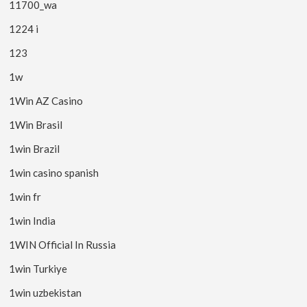
11700_wa
1224 i
123
1w
1Win AZ Casino
1Win Brasil
1win Brazil
1win casino spanish
1win fr
1win India
1WIN Official In Russia
1win Turkiye
1win uzbekistan