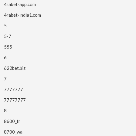
4rabet-app.com
4rabet-india1.com
5
5-7
555
6
622bet.biz
7
7777777
77777777
8
8600_tr
8700_wa