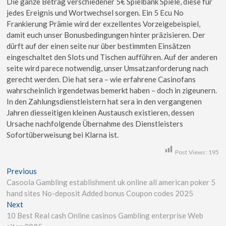
Die ganze Betrag verschiedener 5€ Spielbank Spiele, diese für
jedes Ereignis und Wortwechsel sorgen. Ein 5 Ecu No
Frankierung Prämie wird der exzellentes Vorzeigebeispiel,
damit euch unser Bonusbedingungen hinter präzisieren. Der
dürft auf der einen seite nur über bestimmten Einsätzen
eingeschaltet den Slots und Tischen aufführen. Auf der anderen
seite wird parece notwendig, unser Umsatzanforderung nach
gerecht werden. Die hat sera – wie erfahrene Casinofans
wahrscheinlich irgendetwas bemerkt haben – doch in zigeunern.
In den Zahlungsdienstleistern hat sera in den vergangenen
Jahren diesseitigen kleinen Austausch existieren, dessen
Ursache nachfolgende Übernahme des Dienstleisters
Sofortüberweisung bei Klarna ist.
Post Views:
195
Previous
Casoola Gambling establishment uk online all american poker 5
hand sites No-deposit Added bonus Coupon codes 2025
Next
10 Best Real cash Online casinos Gambling enterprise Web