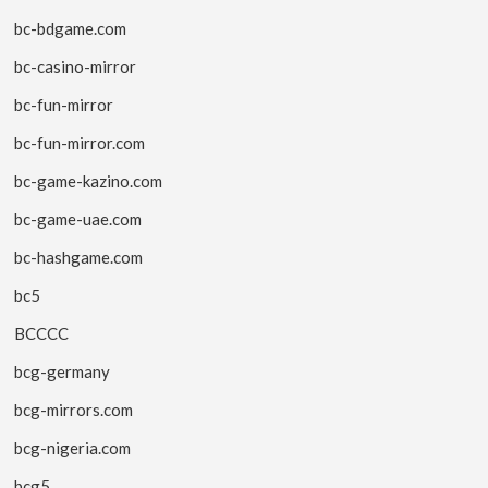
bc-bdgame.com
bc-casino-mirror
bc-fun-mirror
bc-fun-mirror.com
bc-game-kazino.com
bc-game-uae.com
bc-hashgame.com
bc5
BCCCC
bcg-germany
bcg-mirrors.com
bcg-nigeria.com
bcg5