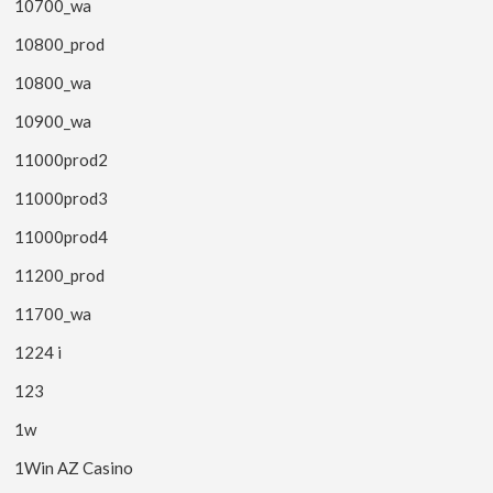
10700_wa
10800_prod
10800_wa
10900_wa
11000prod2
11000prod3
11000prod4
11200_prod
11700_wa
1224 i
123
1w
1Win AZ Casino