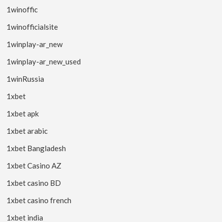
1winoffic
1winofficialsite
1winplay-ar_new
1winplay-ar_new_used
1winRussia
1xbet
1xbet apk
1xbet arabic
1xbet Bangladesh
1xbet Casino AZ
1xbet casino BD
1xbet casino french
1xbet india