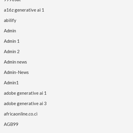
a16z generative ai 1
abilify
Admin
Admin 1
Admin 2
Admin news
Admin-News
Admin1
adobe generative ai 1
adobe generative ai 3
africaonline.co.ci
AGB99