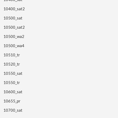
10400_sat2
10500_sat
10500_sat2
10500_wa2
10500_wa4
10510_tr
10520_tr
10550_sat
10550_tr
10600_sat
10655_pr
10700_sat