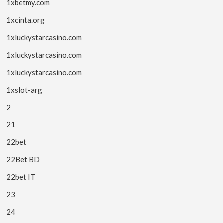
1xbetmy.com
1xcinta.org
1xluckystarcasino.com
1xluckystarcasino.com
1xluckystarcasino.com
1xslot-arg
2
21
22bet
22Bet BD
22bet IT
23
24