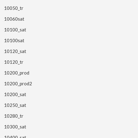
10050_tr
10060sat
10100_sat
10100sat
10120_sat
10120_tr
10200_prod
10200_prod2
10200_sat
10250_sat
10280_tr
10300_sat
10400_sat