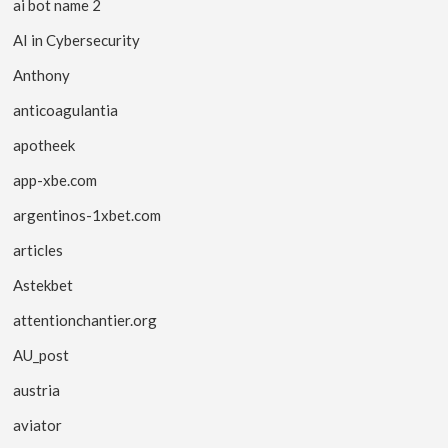
ai bot name 2
AI in Cybersecurity
Anthony
anticoagulantia
apotheek
app-xbe.com
argentinos-1xbet.com
articles
Astekbet
attentionchantier.org
AU_post
austria
aviator