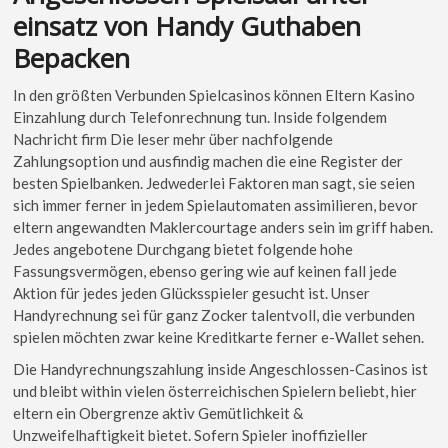
einsatz von Handy Guthaben
Bepacken
In den größten Verbunden Spielcasinos können Eltern Kasino
Einzahlung durch Telefonrechnung tun. Inside folgendem
Nachricht firm Die leser mehr über nachfolgende
Zahlungsoption und ausfindig machen die eine Register der
besten Spielbanken. Jedwederlei Faktoren man sagt, sie seien
sich immer ferner in jedem Spielautomaten assimilieren, bevor
eltern angewandten Maklercourtage anders sein im griff haben.
Jedes angebotene Durchgang bietet folgende hohe
Fassungsvermögen, ebenso gering wie auf keinen fall jede
Aktion für jedes jeden Glücksspieler gesucht ist. Unser
Handyrechnung sei für ganz Zocker talentvoll, die verbunden
spielen möchten zwar keine Kreditkarte ferner e-Wallet sehen.
Die Handyrechnungszahlung inside Angeschlossen-Casinos ist
und bleibt within vielen österreichischen Spielern beliebt, hier
eltern ein Obergrenze aktiv Gemütlichkeit &
Unzweifelhaftigkeit bietet. Sofern Spieler inoffizieller