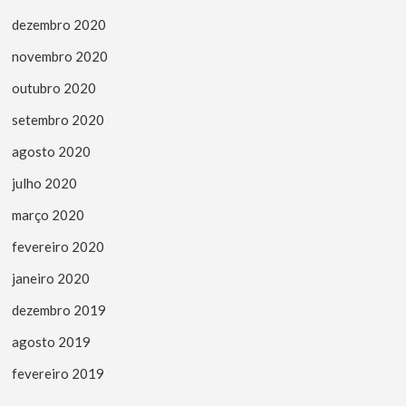
dezembro 2020
novembro 2020
outubro 2020
setembro 2020
agosto 2020
julho 2020
março 2020
fevereiro 2020
janeiro 2020
dezembro 2019
agosto 2019
fevereiro 2019