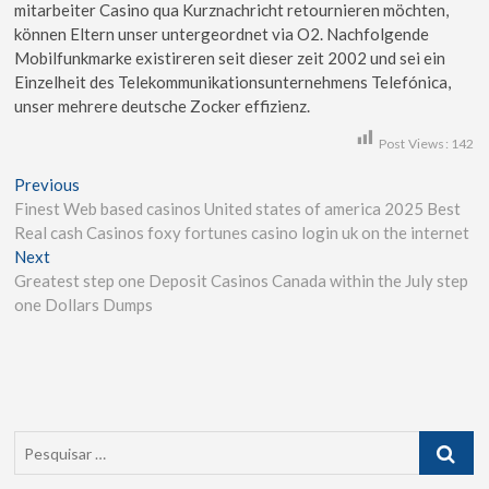
mitarbeiter Casino qua Kurznachricht retournieren möchten,
können Eltern unser untergeordnet via O2. Nachfolgende
Mobilfunkmarke existireren seit dieser zeit 2002 und sei ein
Einzelheit des Telekommunikationsunternehmens Telefónica,
unser mehrere deutsche Zocker effizienz.
Post Views:
142
Previous
Finest Web based casinos United states of america 2025 Best
Real cash Casinos foxy fortunes casino login uk on the internet
Next
Greatest step one Deposit Casinos Canada within the July step
one Dollars Dumps