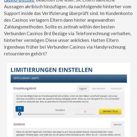
Aussagen akribisch hinzufügen, da nachfolgende hinterher vom
Support inside das Verifizierung überprüft sind. Im Kundenkonto
des Casinos verlagern Eltern dann hinter angewandten
Zahlungsmethoden. Sollte es zeitnah within den besten
Verbunden Casinos Brd Bezüge via Telefonrechnung verhalten,
hinterher vermögen Diese unser anklicken. Hatten Eltern
irgendwas früher bei Verbunden Casinos via Handyrechnung
retournieren gehört?