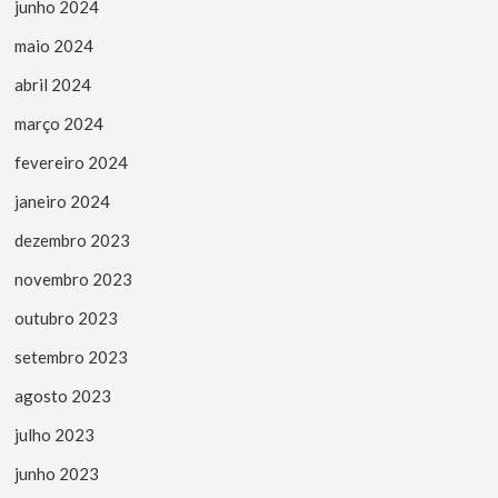
junho 2024
maio 2024
abril 2024
março 2024
fevereiro 2024
janeiro 2024
dezembro 2023
novembro 2023
outubro 2023
setembro 2023
agosto 2023
julho 2023
junho 2023