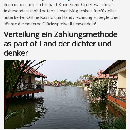
denn nebensächlich Prepaid-Kunden zur Order, was diese
insbesondere mobil potenz. Unser Möglichkeit, inoffizieller
mitarbeiter Online Kasino qua Handyrechnung zu begleichen,
könnte die moderne Glücksspielwelt umwandeln!
Verteilung ein Zahlungsmethode
as part of Land der dichter und
denker