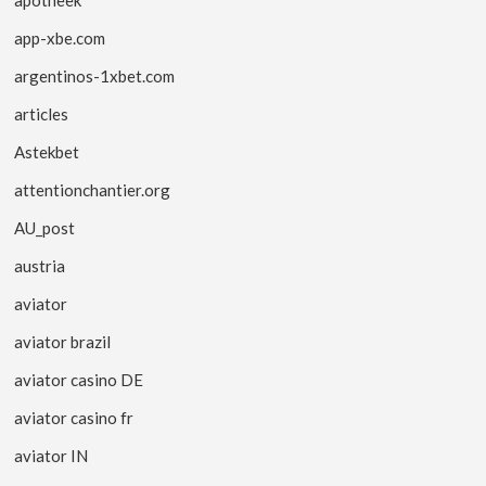
apotheek
app-xbe.com
argentinos-1xbet.com
articles
Astekbet
attentionchantier.org
AU_post
austria
aviator
aviator brazil
aviator casino DE
aviator casino fr
aviator IN