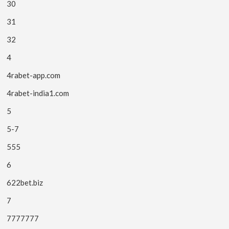
30
31
32
4
4rabet-app.com
4rabet-india1.com
5
5-7
555
6
622bet.biz
7
7777777