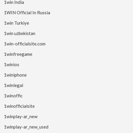
1win India
1WIN Official In Russia
1win Turkiye
1win uzbekistan
1win-officialsite.com
1winfreegame
1winios
1winiphone
1winlegal
1winoffic
1winofficialsite
1winplay-ar_new
1winplay-ar_new_used