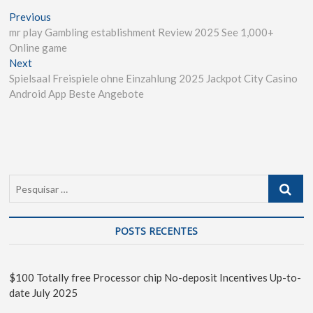
Previous
mr play Gambling establishment Review 2025 See 1,000+
Online game
Next
Spielsaal Freispiele ohne Einzahlung 2025 Jackpot City Casino
Android App Beste Angebote
POSTS RECENTES
$100 Totally free Processor chip No-deposit Incentives Up-to-
date July 2025