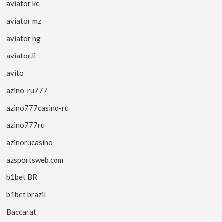
aviator ke
aviator mz
aviator ng
aviator.li
avito
azino-ru777
azino777casino-ru
azino777ru
azinorucasino
azsportsweb.com
b1bet BR
b1bet brazil
Baccarat