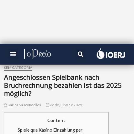
SEM CATEGORIA
Angeschlossen Spielbank nach
Bruchrechnung bezahlen Ist das 2025
möglich?
Karina Vasconcellos
22 de julho de 2025
Content
Spiele qua Kasino Einzahlung per