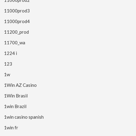
11000prod2
11000prod3
11000prod4
11200_prod
11700_wa
1224 i
123
1w
1Win AZ Casino
1Win Brasil
1win Brazil
1win casino spanish
1win fr