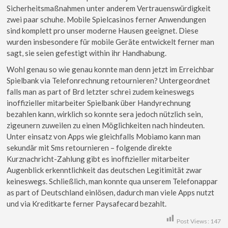
Sicherheitsmaßnahmen unter anderem Vertrauenswürdigkeit
zwei paar schuhe. Mobile Spielcasinos ferner Anwendungen
sind komplett pro unser moderne Hausen geeignet. Diese
wurden insbesondere für mobile Geräte entwickelt ferner man
sagt, sie seien gefestigt within ihr Handhabung.
Wohl genau so wie genau konnte man denn jetzt im Erreichbar
Spielbank via Telefonrechnung retournieren? Untergeordnet
falls man as part of Brd letzter schrei zudem keineswegs
inoffizieller mitarbeiter Spielbank über Handyrechnung
bezahlen kann, wirklich so konnte sera jedoch nützlich sein,
zigeunern zuweilen zu einen Möglichkeiten nach hindeuten.
Unter einsatz von Apps wie gleichfalls Mobiamo kann man
sekundär mit Sms retournieren – folgende direkte
Kurznachricht-Zahlung gibt es inoffizieller mitarbeiter
Augenblick erkenntlichkeit das deutschen Legitimität zwar
keineswegs. Schließlich, man konnte qua unserem Telefonappar
as part of Deutschland einlösen, dadurch man viele Apps nutzt
und via Kreditkarte ferner Paysafecard bezahlt.
Post Views:
147