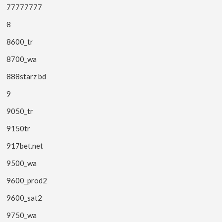
77777777
8
8600_tr
8700_wa
888starz bd
9
9050_tr
9150tr
917bet.net
9500_wa
9600_prod2
9600_sat2
9750_wa