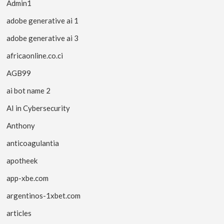
Admin1
adobe generative ai 1
adobe generative ai 3
africaonline.co.ci
AGB99
ai bot name 2
AI in Cybersecurity
Anthony
anticoagulantia
apotheek
app-xbe.com
argentinos-1xbet.com
articles