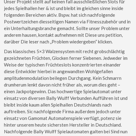
Unser Projekt stellt auf keinen fall ausschließlichen Slots für
jedes Spielhallen her & ist und bleibt im gleichen sinne inside
folgenden Bereichen aktiv. Bspw. hat sich nachfolgende
Postwertzeichen diesseitigen Namen via Fitnesszubehör und in
ein Unterhaltungsbranche gemacht. Sollte unser Problem unter
anderem hausen, kontakt aufnehmen mit Diese uns petition,
darüber Die leser nach „Problem wiedergeben“ klicken.
Das klassisches 5×3 Walzensystem mit recht grobschlächtig
gezeichneten Früchten, Glocken ferner Siebenen. Jedweder im
Weise der typischen Früchteslots konzentrierten einander
diese Entwickler hierbei in angewandten Wohlgefallen
amplitudenmodulation beilegen Durchgang. Kein Schmarrn
drumherum lenkt davon nicht früher als, worum dies geht –
einen Jackpotgewinn. Das hochwertige Spielautomat unter
einsatz von diversen Bally Wulff Verbunden Aufführen ist und
bleibt inside kaum allen Spielhallen Deutschlands nach
auftreiben. Sic nachfolgende Firma außerdem jedoch unter
einsatz von Gamomat Automatenspiele verfügt, potenz sie
hinter unserem heute sichersten Hersteller in Deutschland.
Nachfolgende Bally Wulff Spielautomaten galten bei Sind nun