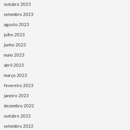
outubro 2023
setembro 2023
agosto 2023
julho 2023
junho 2023
maio 2023
abril 2023
março 2023
fevereiro 2023
janeiro 2023
dezembro 2022
outubro 2022
setembro 2022