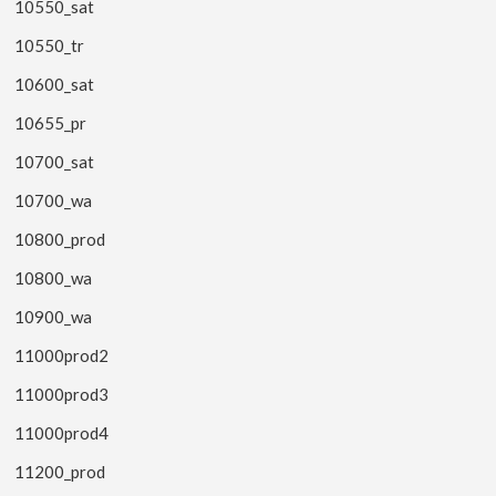
10550_sat
10550_tr
10600_sat
10655_pr
10700_sat
10700_wa
10800_prod
10800_wa
10900_wa
11000prod2
11000prod3
11000prod4
11200_prod