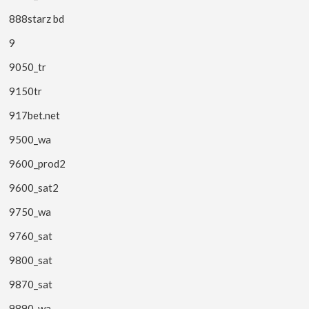
888starz bd
9
9050_tr
9150tr
917bet.net
9500_wa
9600_prod2
9600_sat2
9750_wa
9760_sat
9800_sat
9870_sat
9890_wa