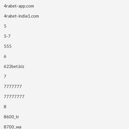
4rabet-app.com
4rabet-india1.com
5
5-7
555
6
622bet.biz
7
7777777
77777777
8
8600_tr
8700_wa