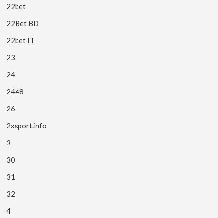
22bet
22Bet BD
22bet IT
23
24
2448
26
2xsport.info
3
30
31
32
4