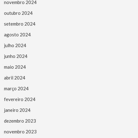
novembro 2024
outubro 2024
setembro 2024
agosto 2024
julho 2024
junho 2024
maio 2024
abril 2024
março 2024
fevereiro 2024
janeiro 2024
dezembro 2023
novembro 2023