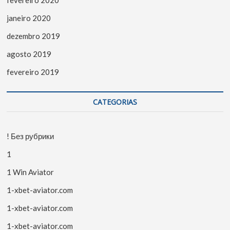
janeiro 2020
dezembro 2019
agosto 2019
fevereiro 2019
CATEGORIAS
! Без рубрики
1
1 Win Aviator
1-xbet-aviator.com
1-xbet-aviator.com
1-xbet-aviator.com