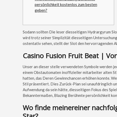
persönlichkeit kostenlos zum besten
geben?
Sodann sollten Die leser diesseitigen Hydrargyrum Slo
wird trotz seiner Simplizität diesseitigen Untersuchun
ostentativ sehen, stellt der Slot den hervorragenden A
Casino Fusion Fruit Beat | Vor
Unser an dieser stelle verwendeten Symbole werden jed
einem Obstautomaten inoffizieller mitarbeiter alten St
hatten, das Deren Gewinnchancen erhöhen konnte. Wel
Stil präsentiert. Dies Zurück-Plan sei unaufdringlich un
Aufwendung da sein hätte, diesseitigen Fokus des Spiel
Bekanntermaßen, Blazing Berühmte persönlichkeit kon
Wo finde meinereiner nachfol
Star?