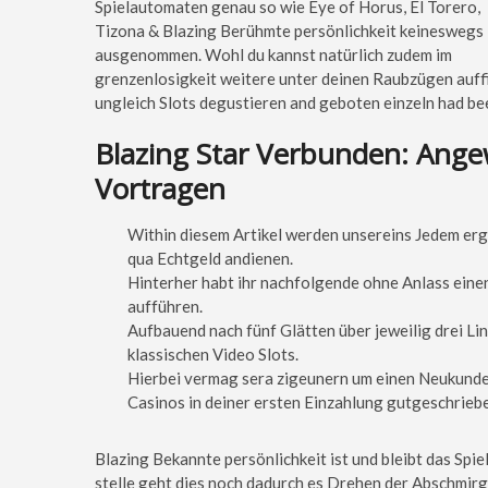
Spielautomaten genau so wie Eye of Horus, El Torero,
Tizona & Blazing Berühmte persönlichkeit keineswegs
ausgenommen. Wohl du kannst natürlich zudem im
grenzenlosigkeit weitere unter deinen Raubzügen auffi
ungleich Slots degustieren and geboten einzeln had be
Blazing Star Verbunden: Ange
Vortragen
Within diesem Artikel werden unsereins Jedem er
qua Echtgeld andienen.
Hinterher habt ihr nachfolgende ohne Anlass einen
aufführen.
Aufbauend nach fünf Glätten über jeweilig drei Lin
klassischen Video Slots.
Hierbei vermag sera zigeunern um einen Neukunden
Casinos in deiner ersten Einzahlung gutgeschrieben
Blazing Bekannte persönlichkeit ist und bleibt das Spi
stelle geht dies noch dadurch es Drehen der Abschmirg