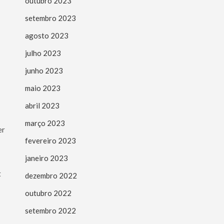
outubro 2023
setembro 2023
agosto 2023
julho 2023
junho 2023
maio 2023
abril 2023
março 2023
er
fevereiro 2023
janeiro 2023
t
dezembro 2022
outubro 2022
setembro 2022