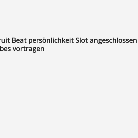
uit Beat persönlichkeit Slot angeschlossen
bes vortragen