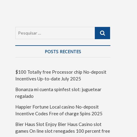
POSTS RECENTES
$100 Totally free Processor chip No-deposit
Incentives Up-to-date July 2025
Bonanza mi cuenta spinfest slot: juguetear
regalado
Happier Fortune Local casino No-deposit
Incentive Codes Free of charge Spins 2025
Bier Haus Slot Enjoy Bier Haus Casino slot
games On line slot renegades 100 percent free