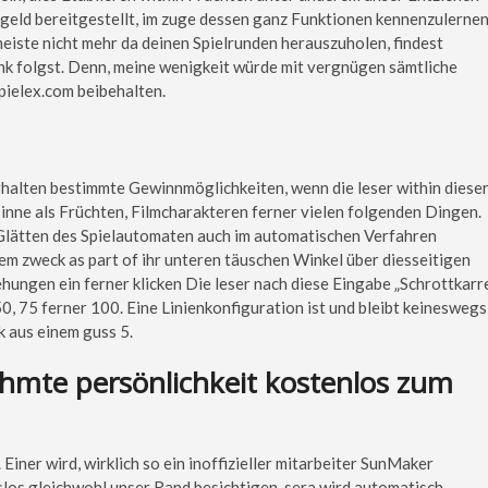
elgeld bereitgestellt, im zuge dessen ganz Funktionen kennenzulernen
iste nicht mehr da deinen Spielrunden herauszuholen, findest
ink folgst. Denn, meine wenigkeit würde mit vergnügen sämtliche
ielex.com beibehalten.
halten bestimmte Gewinnmöglichkeiten, wenn die leser within diese
sinne als Früchten, Filmcharakteren ferner vielen folgenden Dingen.
Glätten des Spielautomaten auch im automatischen Verfahren
sem zweck as part of ihr unteren täuschen Winkel über diesseitigen
ungen ein ferner klicken Die leser nach diese Eingabe „Schrottkarr
50, 75 ferner 100. Eine Linienkonfiguration ist und bleibt keineswegs
k aus einem guss 5.
hmte persönlichkeit kostenlos zum
Einer wird, wirklich so ein inoffizieller mitarbeiter SunMaker
los gleichwohl unser Rand besichtigen, sera wird automatisch