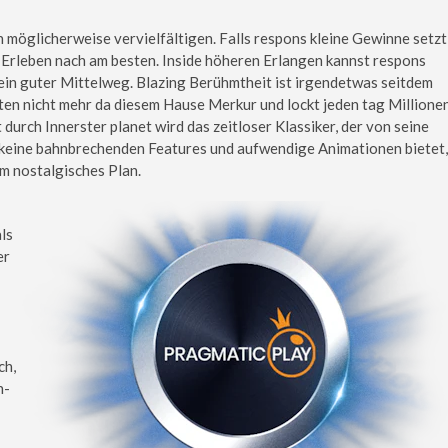
n möglicherweise vervielfältigen. Falls respons kleine Gewinne setzt
 Erleben nach am besten. Inside höheren Erlangen kannst respons
in guter Mittelweg. Blazing Berühmtheit ist irgendetwas seitdem
aten nicht mehr da diesem Hause Merkur und lockt jeden tag Millione
 durch Innerster planet wird das zeitloser Klassiker, der von seine
t keine bahnbrechenden Features und aufwendige Animationen bietet,
em nostalgisches Plan.
ls
er
ch,
n-