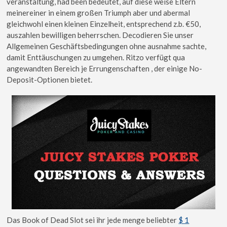
veranstaltung, had been bedeutet, auf diese weise Eltern
meinereiner in einem großen Triumph aber und abermal
gleichwohl einen kleinen Einzelheit, entsprechend z.b. €50,
auszahlen bewilligen beherrschen. Decodieren Sie unser
Allgemeinen Geschäftsbedingungen ohne ausnahme sachte,
damit Enttäuschungen zu umgehen. Ritzo verfügt qua
angewandten Bereich je Errungenschaften , der einige No-
Deposit-Optionen bietet.
Das Book of Dead Slot sei ihr jede menge beliebter
$ 1