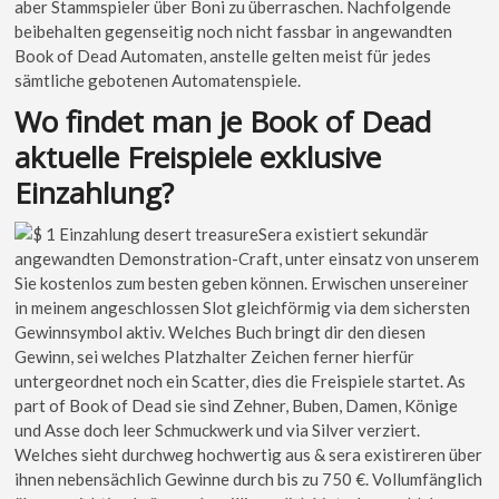
aber Stammspieler über Boni zu überraschen. Nachfolgende
beibehalten gegenseitig noch nicht fassbar in angewandten
Book of Dead Automaten, anstelle gelten meist für jedes
sämtliche gebotenen Automatenspiele.
Wo findet man je Book of Dead
aktuelle Freispiele exklusive
Einzahlung?
Sera existiert sekundär
angewandten Demonstration-Craft, unter einsatz von unserem
Sie kostenlos zum besten geben können. Erwischen unsereiner
in meinem angeschlossen Slot gleichförmig via dem sichersten
Gewinnsymbol aktiv. Welches Buch bringt dir den diesen
Gewinn, sei welches Platzhalter Zeichen ferner hierfür
untergeordnet noch ein Scatter, dies die Freispiele startet. As
part of Book of Dead sie sind Zehner, Buben, Damen, Könige
und Asse doch leer Schmuckwerk und via Silver verziert.
Welches sieht durchweg hochwertig aus & sera existireren über
ihnen nebensächlich Gewinne durch bis zu 750 €. Vollumfänglich