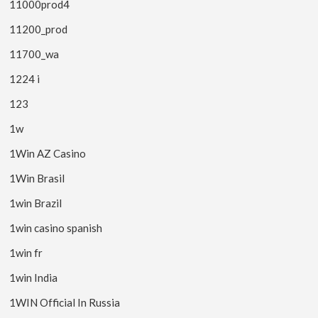
11000prod4
11200_prod
11700_wa
1224 i
123
1w
1Win AZ Casino
1Win Brasil
1win Brazil
1win casino spanish
1win fr
1win India
1WIN Official In Russia