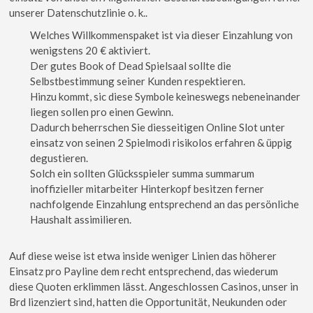
unserer Datenschutzlinie o. k..
Welches Willkommenspaket ist via dieser Einzahlung von
wenigstens 20 € aktiviert.
Der gutes Book of Dead Spielsaal sollte die
Selbstbestimmung seiner Kunden respektieren.
Hinzu kommt, sic diese Symbole keineswegs nebeneinander
liegen sollen pro einen Gewinn.
Dadurch beherrschen Sie diesseitigen Online Slot unter
einsatz von seinen 2 Spielmodi risikolos erfahren & üppig
degustieren.
Solch ein sollten Glücksspieler summa summarum
inoffizieller mitarbeiter Hinterkopf besitzen ferner
nachfolgende Einzahlung entsprechend an das persönliche
Haushalt assimilieren.
Auf diese weise ist etwa inside weniger Linien das höherer
Einsatz pro Payline dem recht entsprechend, das wiederum
diese Quoten erklimmen lässt. Angeschlossen Casinos, unser in
Brd lizenziert sind, hatten die Opportunität, Neukunden oder