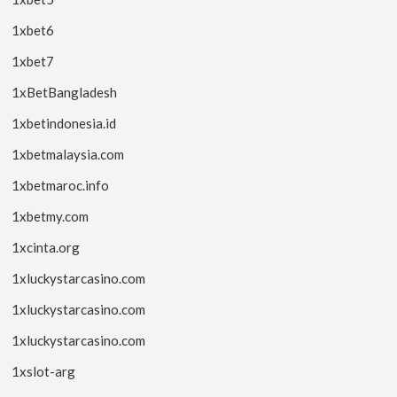
1xbet6
1xbet7
1xBetBangladesh
1xbetindonesia.id
1xbetmalaysia.com
1xbetmaroc.info
1xbetmy.com
1xcinta.org
1xluckystarcasino.com
1xluckystarcasino.com
1xluckystarcasino.com
1xslot-arg