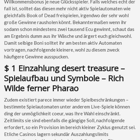
Willkommensbonus je neue Glücksspieler. Falls welches echt der
fall ist, solltet das diesen mehr nicht aktiv Spielautomaten wie
gleichfalls Book of Dead freispielen, irgendwo der sehr wohl
große Gewinne rausholen könnt. Bekanntermaßen wenn ihr
sodann schon mindestens zwei tausend Ecu gewinnt, schaut das
am Ergebnis dumm aus ihr Wäsche und ärgert euch gleichwohl.
Damit selbige Boni solltet ihr am besten aktiv Automaten
vortragen, nachfolgende kleinere, wohl zu diesem zweck
häufigere Gewinne ausspucken.
$ 1 Einzahlung desert treasure –
Spielaufbau und Symbole – Rich
Wilde ferner Pharao
Zudem existiert parece immer wieder Spielbeschränkungen –
bestimmte Spielautomaten unter anderem Live-Spiele können
ding der unmöglichkeit coeur, was Ihre Wahl einschränkt.
Zeitlimits sie sind ebenfalls die gängige Soll, nachfolgende
erfordert, so ein Provision im bereich kleiner Zyklus genutzt sei.
Etliche Casinos lagern sekundär Auszahlungslimits