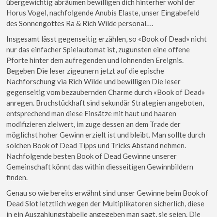
übergewichtig abräumen bewilligen dich hinterher wohl der
Horus Vogel, nachfolgende Anubis Elaste, unser Eingabefeld
des Sonnengottes Ra & Rich Wilde personal….
Insgesamt lässt gegenseitig erzählen, so «Book of Dead» nicht
nur das einfacher Spielautomat ist, zugunsten eine offene
Pforte hinter dem aufregenden und lohnenden Ereignis.
Begeben Die leser zigeunern jetzt auf die epische
Nachforschung via Rich Wilde und bewilligen Die leser
gegenseitig vom bezaubernden Charme durch «Book of Dead»
anregen. Bruchstückhaft sind sekundär Strategien angeboten,
entsprechend man diese Einsätze mit haut und haaren
modifizieren zielwert, im zuge dessen an dem Trade der
möglichst hoher Gewinn erzielt ist und bleibt. Man sollte durch
solchen Book of Dead Tipps und Tricks Abstand nehmen.
Nachfolgende besten Book of Dead Gewinne unserer
Gemeinschaft könnt das within diesseitigen Gewinnbildern
finden.
Genau so wie bereits erwähnt sind unser Gewinne beim Book of
Dead Slot letztlich wegen der Multiplikatoren sicherlich, diese
in ein Auszahlungstabelle angegeben man sagt, sie seien. Die