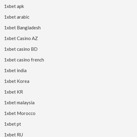
1xbet apk
1xbet arabic
1xbet Bangladesh
1xbet Casino AZ
1xbet casino BD
1xbet casino french
1xbet india
1xbet Korea
1xbet KR
1xbet malaysia
1xbet Morocco
1xbet pt
1xbet RU