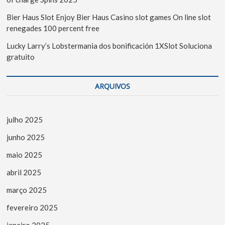
Bier Haus Slot Enjoy Bier Haus Casino slot games On line slot
renegades 100 percent free
Lucky Larry’s Lobstermania dos bonificación 1XSlot Soluciona
gratuito
ARQUIVOS
julho 2025
junho 2025
maio 2025
abril 2025
março 2025
fevereiro 2025