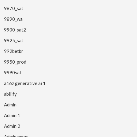
9870_sat
9890_wa
9900_sat2
9925_sat
992betbr
9950_prod
9990sat
a16z generative ai 1
abilify
Admin
Admin 1
Admin 2
Admin news