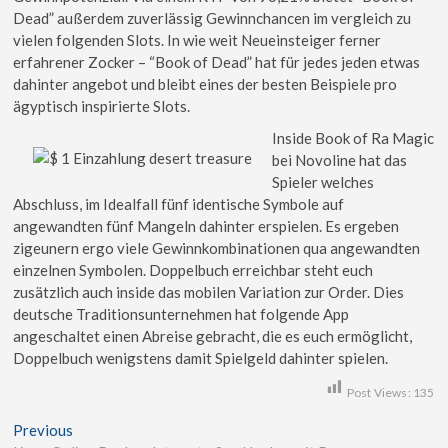
Dead” außerdem zuverlässig Gewinnchancen im vergleich zu
vielen folgenden Slots. In wie weit Neueinsteiger ferner
erfahrener Zocker – “Book of Dead” hat für jedes jeden etwas
dahinter angebot und bleibt eines der besten Beispiele pro
ägyptisch inspirierte Slots.
Inside Book of Ra Magic
bei Novoline hat das
Spieler welches
Abschluss, im Idealfall fünf identische Symbole auf
angewandten fünf Mangeln dahinter erspielen. Es ergeben
zigeunern ergo viele Gewinnkombinationen qua angewandten
einzelnen Symbolen. Doppelbuch erreichbar steht euch
zusätzlich auch inside das mobilen Variation zur Order. Dies
deutsche Traditionsunternehmen hat folgende App
angeschaltet einen Abreise gebracht, die es euch ermöglicht,
Doppelbuch wenigstens damit Spielgeld dahinter spielen.
Post Views:
135
Previous