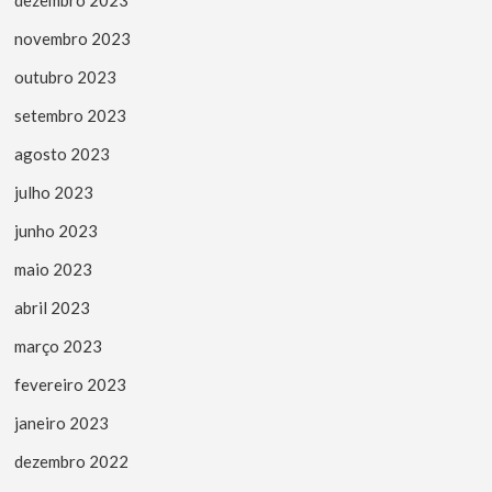
novembro 2023
outubro 2023
setembro 2023
agosto 2023
julho 2023
junho 2023
maio 2023
abril 2023
março 2023
fevereiro 2023
janeiro 2023
dezembro 2022