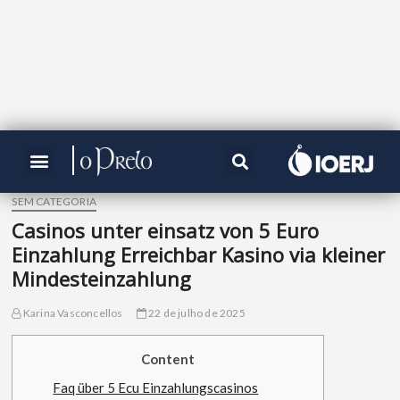
SEM CATEGORIA
Casinos unter einsatz von 5 Euro
Einzahlung Erreichbar Kasino via kleiner
Mindesteinzahlung
Karina Vasconcellos
22 de julho de 2025
Content
Faq über 5 Ecu Einzahlungscasinos