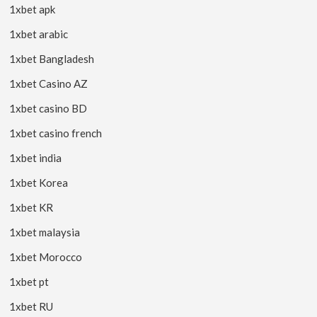
1xbet apk
1xbet arabic
1xbet Bangladesh
1xbet Casino AZ
1xbet casino BD
1xbet casino french
1xbet india
1xbet Korea
1xbet KR
1xbet malaysia
1xbet Morocco
1xbet pt
1xbet RU