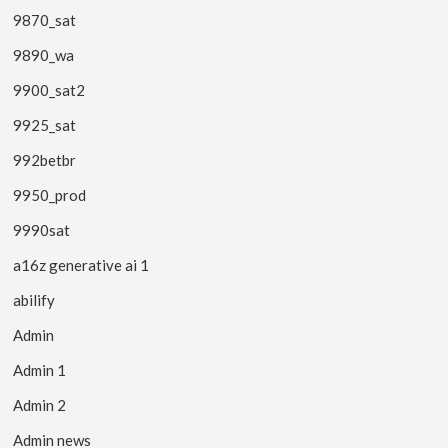
9870_sat
9890_wa
9900_sat2
9925_sat
992betbr
9950_prod
9990sat
a16z generative ai 1
abilify
Admin
Admin 1
Admin 2
Admin news