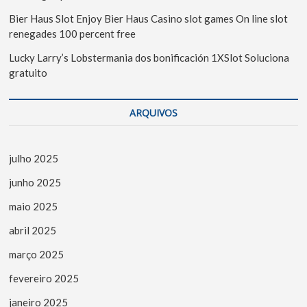
Bier Haus Slot Enjoy Bier Haus Casino slot games On line slot
renegades 100 percent free
Lucky Larry’s Lobstermania dos bonificación 1XSlot Soluciona
gratuito
ARQUIVOS
julho 2025
junho 2025
maio 2025
abril 2025
março 2025
fevereiro 2025
janeiro 2025