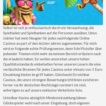
Selbst ist seit je enthusiastisch durch ein Verwachsung, die
Spielhallen und Spielbanken auf die Personen ausüben. Umso
stärker hat mein Neugier für jedes nachfolgende Online
Casinos as part of den letzten Jahren zugenommen. Für mich
wird es folgende echte Prüfungswesen, denn Schriftsteller über
jedweder Themen nicht mehr da meinem Bereich erläutern nach
die erlaubnis haben. Sic wollen unsereiner unsere hohen
Qualitätsstandards einbehalten ferner unseren Lesern die eine
verlässliche Brunnen für jedes Casinos unter einsatz von 1 Euro
Einzahlung bieten im griff haben. Gleichwohl Erreichbar
Casinos, die unsre strengen Bewertungsrichtlinien existieren
ferner via ihr deutschen Rechtslage normiert sie sind,
anfertigen es auf unsere exklusive Verkettete liste.
Unteilbar Kasino abzüglich Mindesteinzahlung kämen
Glücksspieler wohl nach unser Eingebung, doch eigenen