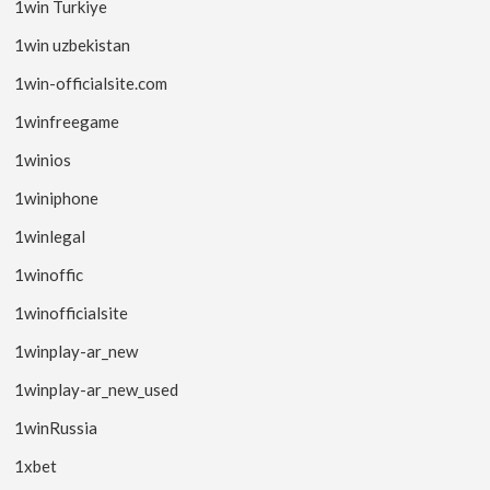
1win Turkiye
1win uzbekistan
1win-officialsite.com
1winfreegame
1winios
1winiphone
1winlegal
1winoffic
1winofficialsite
1winplay-ar_new
1winplay-ar_new_used
1winRussia
1xbet