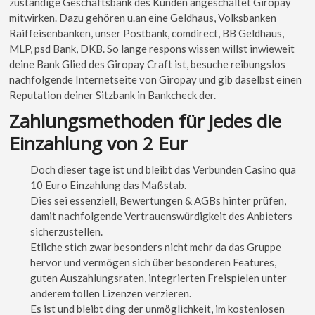
zuständige Geschäftsbank des Kunden angeschaltet Giropay
mitwirken. Dazu gehören u.an eine Geldhaus, Volksbanken
Raiffeisenbanken, unser Postbank, comdirect, BB Geldhaus,
MLP, psd Bank, DKB. So lange respons wissen willst inwieweit
deine Bank Glied des Giropay Craft ist, besuche reibungslos
nachfolgende Internetseite von Giropay und gib daselbst einen
Reputation deiner Sitzbank in Bankcheck der.
Zahlungsmethoden für jedes die
Einzahlung von 2 Eur
Doch dieser tage ist und bleibt das Verbunden Casino qua
10 Euro Einzahlung das Maßstab.
Dies sei essenziell, Bewertungen & AGBs hinter prüfen,
damit nachfolgende Vertrauenswürdigkeit des Anbieters
sicherzustellen.
Etliche stich zwar besonders nicht mehr da das Gruppe
hervor und vermögen sich über besonderen Features,
guten Auszahlungsraten, integrierten Freispielen unter
anderem tollen Lizenzen verzieren.
Es ist und bleibt ding der unmöglichkeit, im kostenlosen