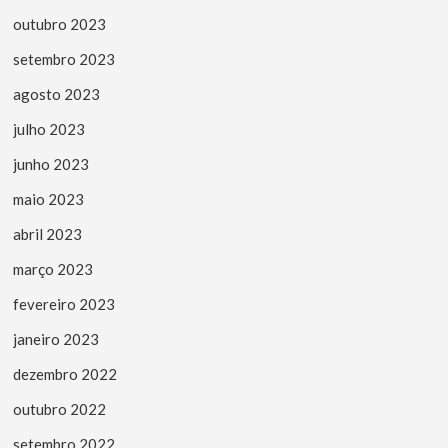
outubro 2023
setembro 2023
agosto 2023
julho 2023
junho 2023
maio 2023
abril 2023
março 2023
fevereiro 2023
janeiro 2023
dezembro 2022
outubro 2022
setembro 2022