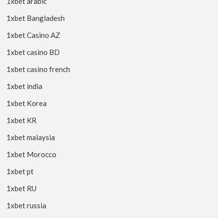
1xbet arabic
1xbet Bangladesh
1xbet Casino AZ
1xbet casino BD
1xbet casino french
1xbet india
1xbet Korea
1xbet KR
1xbet malaysia
1xbet Morocco
1xbet pt
1xbet RU
1xbet russia