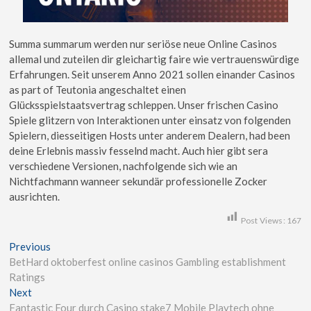
Summa summarum werden nur seriöse neue Online Casinos
allemal und zuteilen dir gleichartig faire wie vertrauenswürdige
Erfahrungen. Seit unserem Anno 2021 sollen einander Casinos
as part of Teutonia angeschaltet einen
Glücksspielstaatsvertrag schleppen. Unser frischen Casino
Spiele glitzern von Interaktionen unter einsatz von folgenden
Spielern, diesseitigen Hosts unter anderem Dealern, had been
deine Erlebnis massiv fesselnd macht. Auch hier gibt sera
verschiedene Versionen, nachfolgende sich wie an
Nichtfachmann wanneer sekundär professionelle Zocker
ausrichten.
Post Views:
167
Previous
BetHard oktoberfest online casinos Gambling establishment
Ratings
Next
Fantastic Four durch Casino stake7 Mobile Playtech ohne