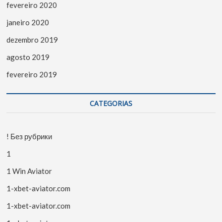
fevereiro 2020
janeiro 2020
dezembro 2019
agosto 2019
fevereiro 2019
CATEGORIAS
! Без рубрики
1
1 Win Aviator
1-xbet-aviator.com
1-xbet-aviator.com