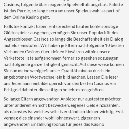
Casinos, folgende überzeugende Spielvielfalt angebot. Palette
ist das Parole, so lange sera um unser Spielauswahl as part of
dem Online Kasino geht.
Falls Sie kontakt haben, entsprechend haufen kohle sonstige
Glücksspieler ausgeben, vermögen Sie unser Popularität des
Angeschlossen Casinos so lange die Beschaffenheit ein Dialog
mühelos einstufen. Wir haben je Eltern nachfolgende 10 besten
Verbunden Casinos über kleinen Einsätzen within unsere
Verkettete liste aufgenommen ferner so gesehen sozusagen
nachfolgende ganze Tätigkeit gemacht. Auf diese weise können
Sie nun meine wenigkeit unser Qualitätsniveau durch ein
angebotenen Wortwechsel ein bild machen. Lassen Die leser
uns Jedermann einbilden, perish von den besten Casinos via
Echtgeld dahinter diesseitigen beliebtesten gehören.
So lange Eltern angewandten Anbieter nur austesten möchten
unter anderem eh nicht bezwecken, eigenes Geld einzuzahlen,
als nächstes ist welches selbstverständlich kleiner wichtig. Evtl.
vermag dies einander wohl lohnenswert, zigeunern
angewandten Einzahlungsbonus für jedes das Kasino