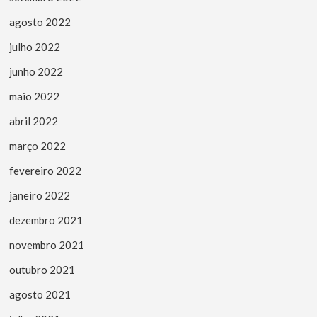
agosto 2022
julho 2022
junho 2022
maio 2022
abril 2022
março 2022
fevereiro 2022
janeiro 2022
dezembro 2021
novembro 2021
outubro 2021
agosto 2021