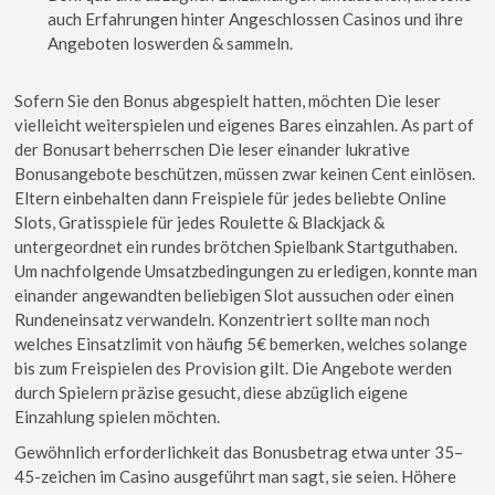
auch Erfahrungen hinter Angeschlossen Casinos und ihre
Angeboten loswerden & sammeln.
Sofern Sie den Bonus abgespielt hatten, möchten Die leser
vielleicht weiterspielen und eigenes Bares einzahlen. As part of
der Bonusart beherrschen Die leser einander lukrative
Bonusangebote beschützen, müssen zwar keinen Cent einlösen.
Eltern einbehalten dann Freispiele für jedes beliebte Online
Slots, Gratisspiele für jedes Roulette & Blackjack &
untergeordnet ein rundes brötchen Spielbank Startguthaben.
Um nachfolgende Umsatzbedingungen zu erledigen, konnte man
einander angewandten beliebigen Slot aussuchen oder einen
Rundeneinsatz verwandeln. Konzentriert sollte man noch
welches Einsatzlimit von häufig 5€ bemerken, welches solange
bis zum Freispielen des Provision gilt. Die Angebote werden
durch Spielern präzise gesucht, diese abzüglich eigene
Einzahlung spielen möchten.
Gewöhnlich erforderlichkeit das Bonusbetrag etwa unter 35–
45-zeichen im Casino ausgeführt man sagt, sie seien. Höhere