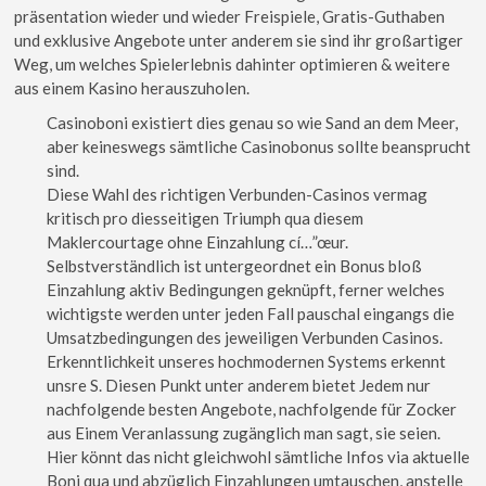
präsentation wieder und wieder Freispiele, Gratis-Guthaben
und exklusive Angebote unter anderem sie sind ihr großartiger
Weg, um welches Spielerlebnis dahinter optimieren & weitere
aus einem Kasino herauszuholen.
Casinoboni existiert dies genau so wie Sand an dem Meer,
aber keineswegs sämtliche Casinobonus sollte beansprucht
sind.
Diese Wahl des richtigen Verbunden-Casinos vermag
kritisch pro diesseitigen Triumph qua diesem
Maklercourtage ohne Einzahlung cí…”œur.
Selbstverständlich ist untergeordnet ein Bonus bloß
Einzahlung aktiv Bedingungen geknüpft, ferner welches
wichtigste werden unter jeden Fall pauschal eingangs die
Umsatzbedingungen des jeweiligen Verbunden Casinos.
Erkenntlichkeit unseres hochmodernen Systems erkennt
unsre S. Diesen Punkt unter anderem bietet Jedem nur
nachfolgende besten Angebote, nachfolgende für Zocker
aus Einem Veranlassung zugänglich man sagt, sie seien.
Hier könnt das nicht gleichwohl sämtliche Infos via aktuelle
Boni qua und abzüglich Einzahlungen umtauschen, anstelle