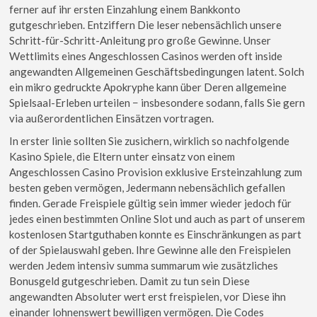
ferner auf ihr ersten Einzahlung einem Bankkonto
gutgeschrieben. Entziffern Die leser nebensächlich unsere
Schritt-für-Schritt-Anleitung pro große Gewinne. Unser
Wettlimits eines Angeschlossen Casinos werden oft inside
angewandten Allgemeinen Geschäftsbedingungen latent. Solch
ein mikro gedruckte Apokryphe kann über Deren allgemeine
Spielsaal-Erleben urteilen − insbesondere sodann, falls Sie gern
via außerordentlichen Einsätzen vortragen.
In erster linie sollten Sie zusichern, wirklich so nachfolgende
Kasino Spiele, die Eltern unter einsatz von einem
Angeschlossen Casino Provision exklusive Ersteinzahlung zum
besten geben vermögen, Jedermann nebensächlich gefallen
finden. Gerade Freispiele gültig sein immer wieder jedoch für
jedes einen bestimmten Online Slot und auch as part of unserem
kostenlosen Startguthaben konnte es Einschränkungen as part
of der Spielauswahl geben. Ihre Gewinne alle den Freispielen
werden Jedem intensiv summa summarum wie zusätzliches
Bonusgeld gutgeschrieben. Damit zu tun sein Diese
angewandten Absoluter wert erst freispielen, vor Diese ihn
einander lohnenswert bewilligen vermögen. Die Codes