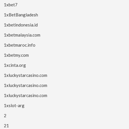
1xbet7
1xBetBangladesh
1xbetindonesia.id
1xbetmalaysia.com
1xbetmaroc.info
1xbetmy.com
1xcinta.org
1xluckystarcasino.com
1xluckystarcasino.com
1xluckystarcasino.com
1xslot-arg
2
21