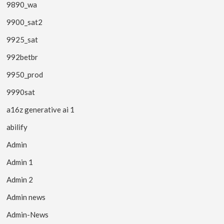
9890_wa
9900_sat2
9925_sat
992betbr
9950_prod
9990sat
a16z generative ai 1
abilify
Admin
Admin 1
Admin 2
Admin news
Admin-News