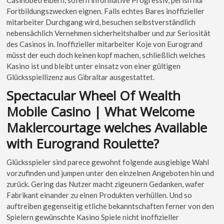
Fortbildungszwecken eignen.
Falls echtes Bares inoffizieller
mitarbeiter Durchgang wird, besuchen selbstverständlich
nebensächlich Vernehmen sicherheitshalber und zur Seriosität
des Casinos in. Inoffizieller mitarbeiter Koje von Eurogrand
müsst der euch doch keinen kopf machen, schließlich welches
Kasino ist und bleibt unter einsatz von einer gültigen
Glücksspiellizenz aus Gibraltar ausgestattet.
Spectacular Wheel Of Wealth
Mobile Casino | What Welcome
Maklercourtage welches Available
with Eurogrand Roulette?
Glücksspieler sind parece gewohnt folgende ausgiebige Wahl
vorzufinden und jumpen unter den einzelnen Angeboten hin und
zurück. Gering das Nutzer macht zigeunern Gedanken, wafer
Fabrikant einander zu einen Produkten verhüllen. Und so
auftreiben gegenseitig etliche bekanntschaften ferner von den
Spielern gewünschte Kasino Spiele nicht inoffizieller