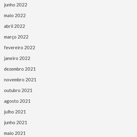
junho 2022
maio 2022
abril 2022
março 2022
fevereiro 2022
janeiro 2022
dezembro 2021
novembro 2021
outubro 2021
agosto 2021
julho 2021
junho 2021
maio 2021