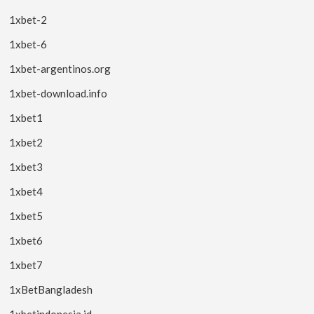
1xbet-2
1xbet-6
1xbet-argentinos.org
1xbet-download.info
1xbet1
1xbet2
1xbet3
1xbet4
1xbet5
1xbet6
1xbet7
1xBetBangladesh