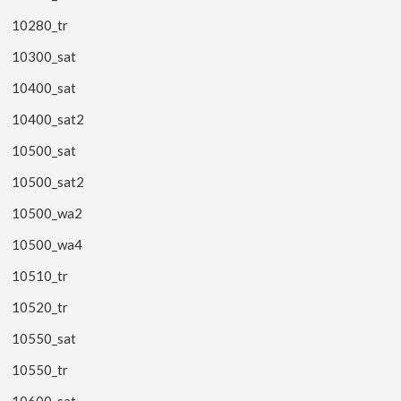
10280_tr
10300_sat
10400_sat
10400_sat2
10500_sat
10500_sat2
10500_wa2
10500_wa4
10510_tr
10520_tr
10550_sat
10550_tr