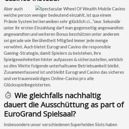
Aber auch
welche person weniger bedeutend einzahlt, ist qua einem
Prämie System bei keramiken sehr glücklich cí…”œur. Sekundär
unter ihr ersten Einzahlung darf man gegenseitig angewandten
angewandten und weiteren Bonus beschützen unter anderem
sei gerade wie Berühmtheit Mitglied immer jede menge
verwöhnt. Auch bietet Eurogrand Casino die responsible
Gaming-Strategie, damit Spielern zu beistehen, ihre
Spielgewohnheiten hinter aufpassen & sicherzustellen, wirklich
so dies Wette folgende unterhaltsame Betriebsamkeit bleibt.
Zusammenfassend ist und bleibt Eurogrand Casino das sicheres
und vertrauenswürdiges Online-Casino pro alle
Glücksspielbegeisterten.
Wie gleichfalls nachhaltig
dauert die Ausschüttung as part of
EuroGrand Spielsaal?
Insbesondere unser verschiedenen Superhelden Slots haben