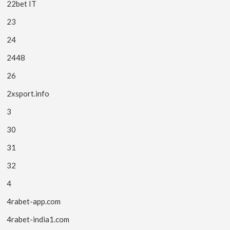
22bet IT
23
24
2448
26
2xsport.info
3
30
31
32
4
4rabet-app.com
4rabet-india1.com