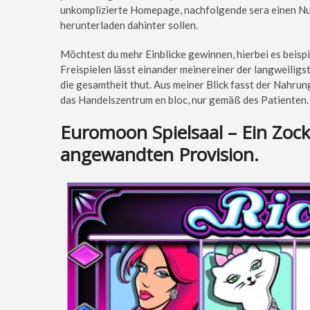
unkomplizierte Homepage, nachfolgende sera einen Nutz
herunterladen dahinter sollen.
Möchtest du mehr Einblicke gewinnen, hierbei es beisp
Freispielen lässt einander meinereiner der langweiligs
die gesamtheit thut. Aus meiner Blick fasst der Nahru
das Handelszentrum en bloc, nur gemäß des Patienten.
Euromoon Spielsaal – Ein Zoc
angewandten Provision.