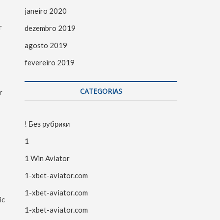
janeiro 2020
r
dezembro 2019
agosto 2019
fevereiro 2019
CATEGORIAS
r
! Без рубрики
1
1 Win Aviator
1-xbet-aviator.com
1-xbet-aviator.com
ic
1-xbet-aviator.com