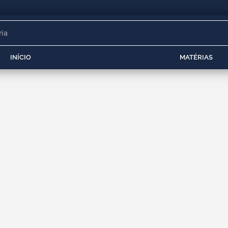
INÍCIO
MATÉRIAS