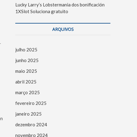
Lucky Larry’s Lobstermania dos bonificación
1XSlot Soluciona gratuito
ARQUIVOS
r
julho 2025
junho 2025
maio 2025
abril 2025
março 2025
fevereiro 2025
janeiro 2025
en
dezembro 2024
novembro 2024