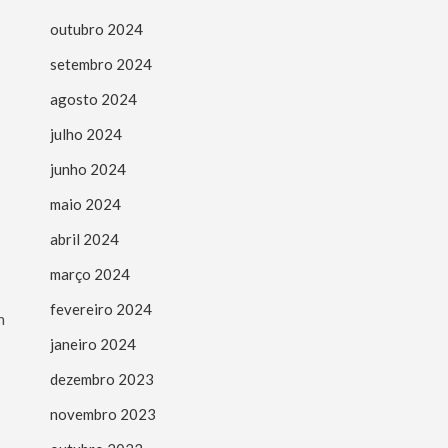
outubro 2024
setembro 2024
agosto 2024
julho 2024
junho 2024
maio 2024
abril 2024
março 2024
fevereiro 2024
n
janeiro 2024
dezembro 2023
novembro 2023