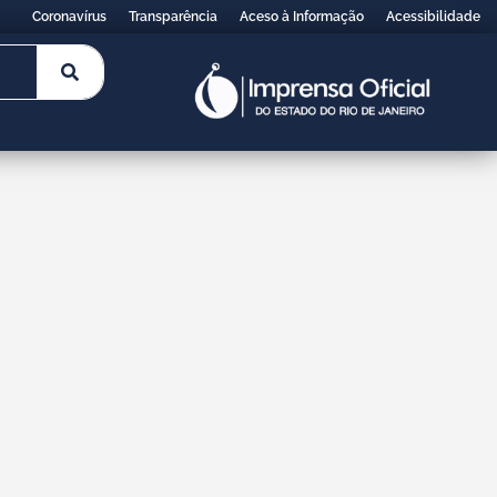
Coronavírus
Transparência
Aceso à Informação
Acessibilidade