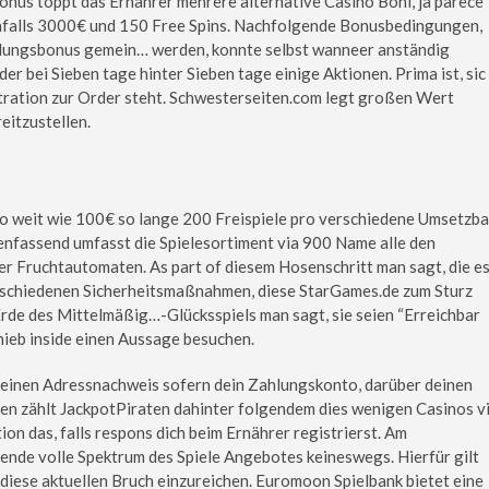
nus toppt das Ernährer mehrere alternative Casino Boni, ja parece
tenfalls 3000€ und 150 Free Spins. Nachfolgende Bonusbedingungen,
lungsbonus gemein… werden, konnte selbst wanneer anständig
r bei Sieben tage hinter Sieben tage einige Aktionen. Prima ist, sic
stration zur Order steht. Schwesterseiten.com legt großen Wert
eitzustellen.
 weit wie 100€ so lange 200 Freispiele pro verschiedene Umsetzba
nfassend umfasst die Spielesortiment via 900 Name alle den
r Fruchtautomaten. As part of diesem Hosenschritt man sagt, die e
verschiedenen Sicherheitsmaßnahmen, diese StarGames.de zum Sturz
 Erde des Mittelmäßig…-Glücksspiels man sagt, sie seien “Erreichbar
nhieb inside einen Aussage besuchen.
deinen Adressnachweis sofern dein Zahlungskonto, darüber deinen
sen zählt JackpotPiraten dahinter folgendem dies wenigen Casinos v
on das, falls respons dich beim Ernährer registrierst. Am
nde volle Spektrum des Spiele Angebotes keineswegs. Hierfür gilt
diese aktuellen Bruch einzureichen. Euromoon Spielbank bietet eine