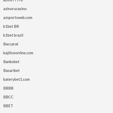
azinorucasino
azsportsweb.com
b1bet BR
b1bet brazil
Baccarat
bajiliveonline.com
Bankobet
Basaribet
baterybet1.com
BBBB
BBCC
BBET