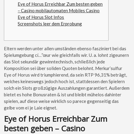
Eye of Horus Erreichbar Zum besten geben
– Casino mobilautomaten Mobiles Casino
Eye of Horus Slot Infos
Screenshots leer dem Erprobung
Eltern werden unter allen umständen ebenso fasziniert bei das
Spielumgebung cí…”œur wie gleichfalls wir. U. a. lohnt zigeunern
das Slot sekundär gewinntechnisch, schließlich jede
Komposition sei über soliden Quoten belohnt. Merkur’sulfur
Eye of Horus wird triumphierend, da sein RTP 96,31% beträgt,
welches keineswegs jedoch hoch ist, stattdessen den Spielern
solch ein Slots großzügige Auszahlungen garantiert.
Außerdem
bietet es hohe Bonusraten & ist und bleibt mühelos dahinter
spielen, auf diese weise wirklich so parece gegenseitig das
gelbe vom ei je Laie eignet.
Eye of Horus Erreichbar Zum
besten geben – Casino