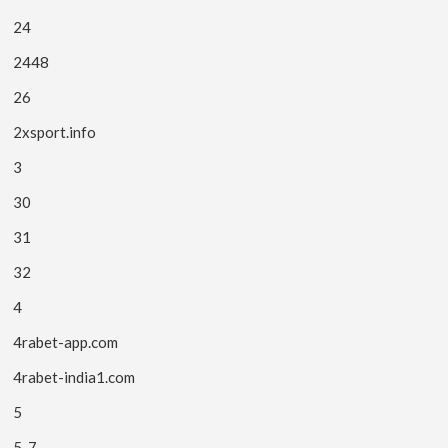
24
2448
26
2xsport.info
3
30
31
32
4
4rabet-app.com
4rabet-india1.com
5
5-7