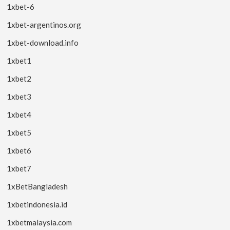
1xbet-6
1xbet-argentinos.org
1xbet-download.info
1xbet1
1xbet2
1xbet3
1xbet4
1xbet5
1xbet6
1xbet7
1xBetBangladesh
1xbetindonesia.id
1xbetmalaysia.com