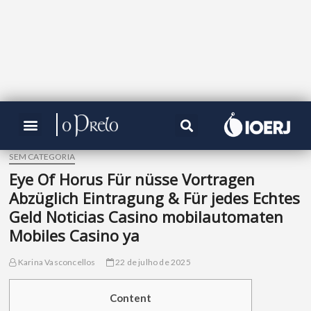
SEM CATEGORIA
Eye Of Horus Für nüsse Vortragen
Abzüglich Eintragung & Für jedes Echtes
Geld Noticias Casino mobilautomaten
Mobiles Casino ya
Karina Vasconcellos
22 de julho de 2025
Content