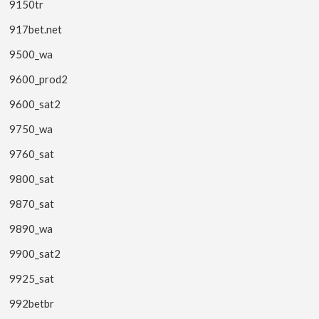
9150tr
917bet.net
9500_wa
9600_prod2
9600_sat2
9750_wa
9760_sat
9800_sat
9870_sat
9890_wa
9900_sat2
9925_sat
992betbr