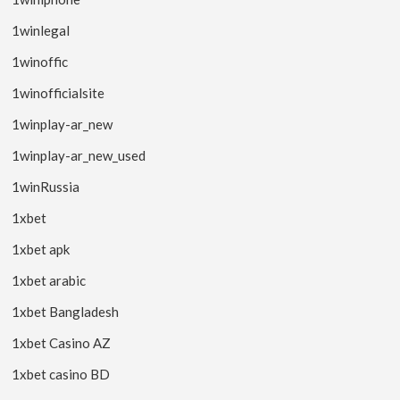
1winlegal
1winoffic
1winofficialsite
1winplay-ar_new
1winplay-ar_new_used
1winRussia
1xbet
1xbet apk
1xbet arabic
1xbet Bangladesh
1xbet Casino AZ
1xbet casino BD