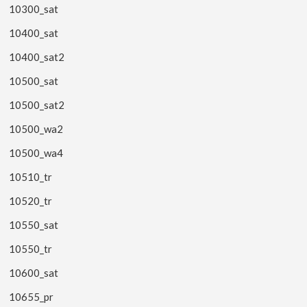
10300_sat
10400_sat
10400_sat2
10500_sat
10500_sat2
10500_wa2
10500_wa4
10510_tr
10520_tr
10550_sat
10550_tr
10600_sat
10655_pr