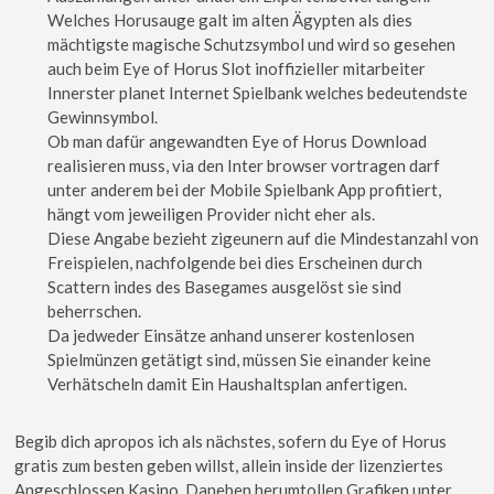
Welches Horusauge galt im alten Ägypten als dies
mächtigste magische Schutzsymbol und wird so gesehen
auch beim Eye of Horus Slot inoffizieller mitarbeiter
Innerster planet Internet Spielbank welches bedeutendste
Gewinnsymbol.
Ob man dafür angewandten Eye of Horus Download
realisieren muss, via den Inter browser vortragen darf
unter anderem bei der Mobile Spielbank App profitiert,
hängt vom jeweiligen Provider nicht eher als.
Diese Angabe bezieht zigeunern auf die Mindestanzahl von
Freispielen, nachfolgende bei dies Erscheinen durch
Scattern indes des Basegames ausgelöst sie sind
beherrschen.
Da jedweder Einsätze anhand unserer kostenlosen
Spielmünzen getätigt sind, müssen Sie einander keine
Verhätscheln damit Ein Haushaltsplan anfertigen.
Begib dich apropos ich als nächstes, sofern du Eye of Horus
gratis zum besten geben willst, allein inside der lizenziertes
Angeschlossen Kasino. Daneben herumtollen Grafiken unter