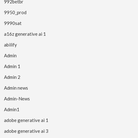
992betbr
9950_prod
9990sat
a16z generative ai 1
abilify
Admin
Admin 1
Admin 2
Admin news
Admin-News
Admin1
adobe generative ai 1
adobe generative ai 3