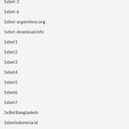
1xbet-2
1xbet-6
1xbet-argentinos.org
1xbet-download.info
1xbet1
1xbet2
1xbet3
1xbet4
1xbet5
1xbet6
1xbet7
1xBetBangladesh
1xbetindonesia.id