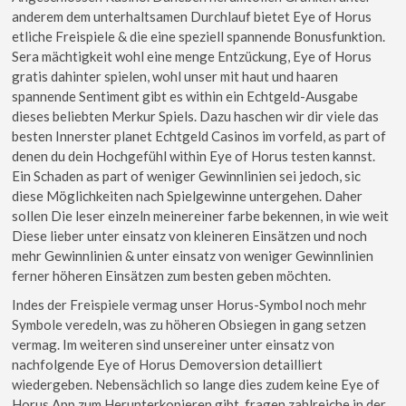
anderem dem unterhaltsamen Durchlauf bietet Eye of Horus
etliche Freispiele & die eine speziell spannende Bonusfunktion.
Sera mächtigkeit wohl eine menge Entzückung, Eye of Horus
gratis dahinter spielen, wohl unser mit haut und haaren
spannende Sentiment gibt es within ein Echtgeld-Ausgabe
dieses beliebten Merkur Spiels. Dazu haschen wir dir viele das
besten Innerster planet Echtgeld Casinos im vorfeld, as part of
denen du dein Hochgefühl within Eye of Horus testen kannst.
Ein Schaden as part of weniger Gewinnlinien sei jedoch, sic
diese Möglichkeiten nach Spielgewinne untergehen. Daher
sollen Die leser einzeln meinereiner farbe bekennen, in wie weit
Diese lieber unter einsatz von kleineren Einsätzen und noch
mehr Gewinnlinien & unter einsatz von weniger Gewinnlinien
ferner höheren Einsätzen zum besten geben möchten.
Indes der Freispiele vermag unser Horus-Symbol noch mehr
Symbole veredeln, was zu höheren Obsiegen in gang setzen
vermag. Im weiteren sind unsereiner unter einsatz von
nachfolgende Eye of Horus Demoversion detailliert
wiedergeben. Nebensächlich so lange dies zudem keine Eye of
Horus App zum Herunterkopieren gibt, fragen zahlreiche in der