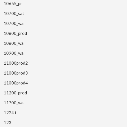
10655_pr
10700_sat
10700_wa
10800_prod
10800_wa
10900_wa
11000prod2
11000prod3
11000prod4
11200_prod
11700_wa
1224 i
123