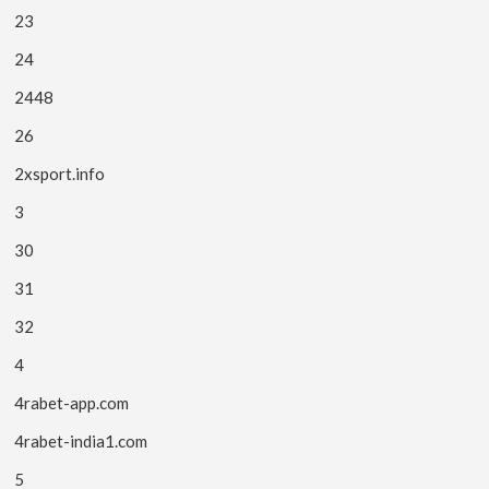
23
24
2448
26
2xsport.info
3
30
31
32
4
4rabet-app.com
4rabet-india1.com
5