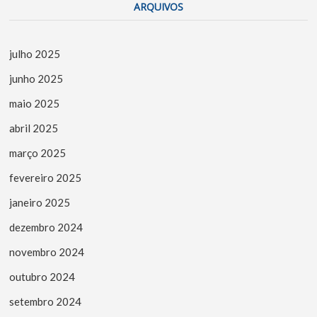
ARQUIVOS
julho 2025
junho 2025
maio 2025
abril 2025
março 2025
fevereiro 2025
janeiro 2025
dezembro 2024
novembro 2024
outubro 2024
setembro 2024