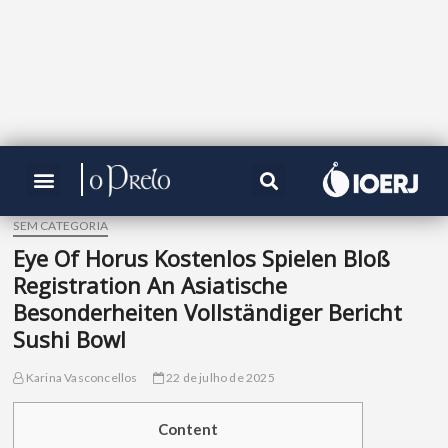
SEM CATEGORIA
Eye Of Horus Kostenlos Spielen Bloß
Registration An Asiatische
Besonderheiten Vollständiger Bericht
Sushi Bowl
Karina Vasconcellos
22 de julho de 2025
Content