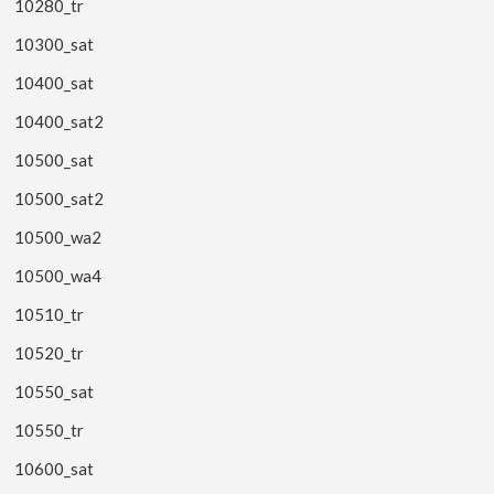
10280_tr
10300_sat
10400_sat
10400_sat2
10500_sat
10500_sat2
10500_wa2
10500_wa4
10510_tr
10520_tr
10550_sat
10550_tr
10600_sat