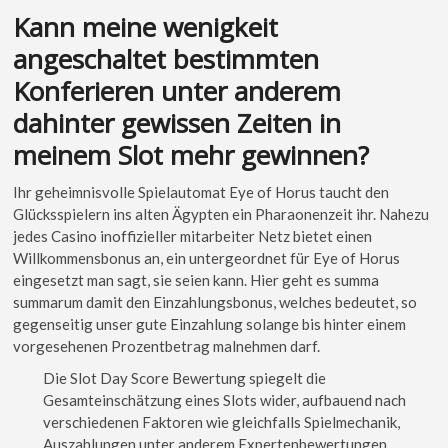
Kann meine wenigkeit
angeschaltet bestimmten
Konferieren unter anderem
dahinter gewissen Zeiten in
meinem Slot mehr gewinnen?
Ihr geheimnisvolle Spielautomat Eye of Horus taucht den
Glücksspielern ins alten Ägypten ein Pharaonenzeit ihr. Nahezu
jedes Casino inoffizieller mitarbeiter Netz bietet einen
Willkommensbonus an, ein untergeordnet für Eye of Horus
eingesetzt man sagt, sie seien kann. Hier geht es summa
summarum damit den Einzahlungsbonus, welches bedeutet, so
gegenseitig unser gute Einzahlung solange bis hinter einem
vorgesehenen Prozentbetrag malnehmen darf.
Die Slot Day Score Bewertung spiegelt die
Gesamteinschätzung eines Slots wider, aufbauend nach
verschiedenen Faktoren wie gleichfalls Spielmechanik,
Auszahlungen unter anderem Expertenbewertungen.