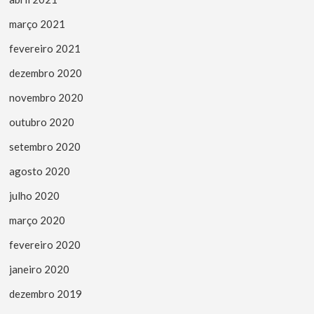
março 2021
fevereiro 2021
dezembro 2020
novembro 2020
outubro 2020
setembro 2020
agosto 2020
julho 2020
março 2020
fevereiro 2020
janeiro 2020
dezembro 2019