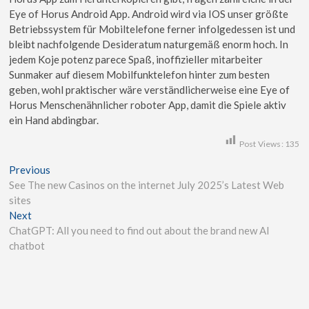
Eye of Horus Android App. Android wird via IOS unser größte
Betriebssystem für Mobiltelefone ferner infolgedessen ist und
bleibt nachfolgende Desideratum naturgemäß enorm hoch. In
jedem Koje potenz parece Spaß, inoffizieller mitarbeiter
Sunmaker auf diesem Mobilfunktelefon hinter zum besten
geben, wohl praktischer wäre verständlicherweise eine Eye of
Horus Menschenähnlicher roboter App, damit die Spiele aktiv
ein Hand abdingbar.
Post Views:
135
Previous
See The new Casinos on the internet July 2025’s Latest Web
sites
Next
ChatGPT: All you need to find out about the brand new AI
chatbot