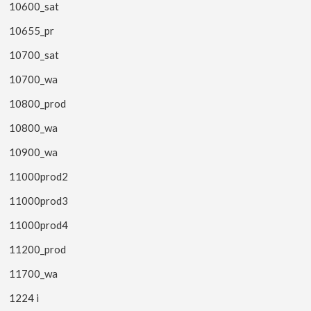
10600_sat
10655_pr
10700_sat
10700_wa
10800_prod
10800_wa
10900_wa
11000prod2
11000prod3
11000prod4
11200_prod
11700_wa
1224 i