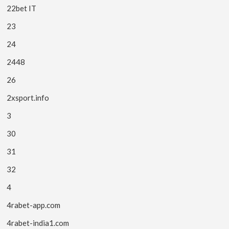
22bet IT
23
24
2448
26
2xsport.info
3
30
31
32
4
4rabet-app.com
4rabet-india1.com