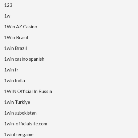
123
1w
1Win AZ Casino
1Win Brasil
1win Brazil
1win casino spanish
1win fr
1win India
1WIN Official In Russia
1win Turkiye
1win uzbekistan
1win-officialsite.com
1winfreegame