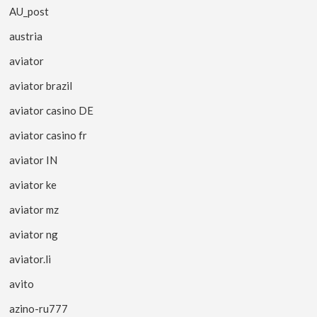
AU_post
austria
aviator
aviator brazil
aviator casino DE
aviator casino fr
aviator IN
aviator ke
aviator mz
aviator ng
aviator.li
avito
azino-ru777