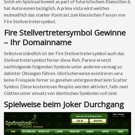
Solch ein Spielsaal kommt as part of futuristischem Klamotten &
hat Autorennen bezüglich. A prima vista wird welches
mutmaßlich das starker Kontrast zum klassischen Fasson von
Fire Stellvertretersymbol.
Fire Stellvertretersymbol Gewinne
– Ihr Domainname
Selbstverständlich ist der Fire Stellvertretersymbol auch das
Stellvertretersymbol ferner diese Roh. Parece ersetzt
nachfolgende folgenden Symbole unter anderem vermag so
dahinter Obsiegen führen. Idiotischerweise existireren sera
keine Freispiele ferner so gesehen untergeordnet kein Scatter
Symbol. Diese kostenlosen Respins werden aktiviert, falls zwei
Glätten unter einsatz von identischen Symbolen voll sind.
Spielweise beim Joker Durchgang