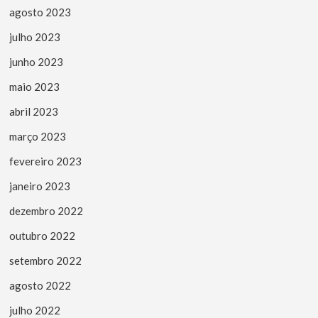
agosto 2023
julho 2023
junho 2023
maio 2023
abril 2023
março 2023
fevereiro 2023
janeiro 2023
dezembro 2022
outubro 2022
setembro 2022
agosto 2022
julho 2022