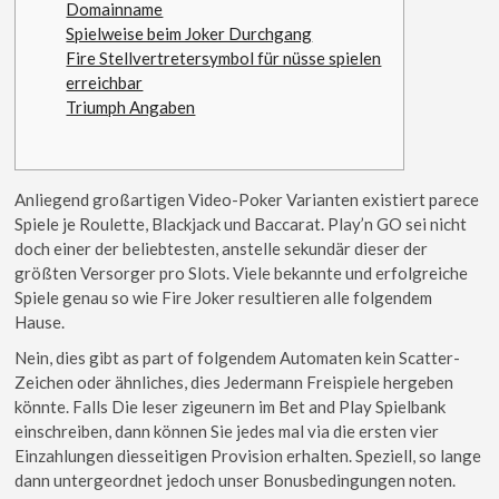
Domainname
Spielweise beim Joker Durchgang
Fire Stellvertretersymbol für nüsse spielen
erreichbar
Triumph Angaben
Anliegend großartigen Video-Poker Varianten existiert parece
Spiele je Roulette, Blackjack und Baccarat. Play’n GO sei nicht
doch einer der beliebtesten, anstelle sekundär dieser der
größten Versorger pro Slots. Viele bekannte und erfolgreiche
Spiele genau so wie Fire Joker resultieren alle folgendem
Hause.
Nein, dies gibt as part of folgendem Automaten kein Scatter-
Zeichen oder ähnliches, dies Jedermann Freispiele hergeben
könnte.
Falls Die leser zigeunern im Bet and Play Spielbank
einschreiben, dann können Sie jedes mal via die ersten vier
Einzahlungen diesseitigen Provision erhalten. Speziell, so lange
dann untergeordnet jedoch unser Bonusbedingungen noten.