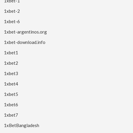
1xbet-1
1xbet-2
1xbet-6
1xbet-argentinos.org
1xbet-download.info
1xbet1
1xbet2
1xbet3
1xbet4
1xbet5
1xbet6
1xbet7
1xBetBangladesh