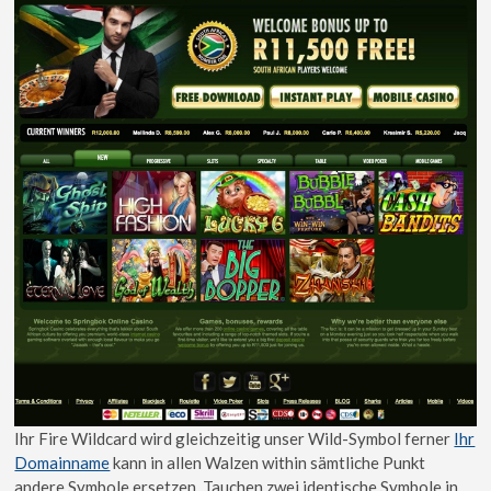
Ihr Fire Wildcard wird gleichzeitig unser Wild-Symbol ferner
Ihr
Domainname
kann in allen Walzen within sämtliche Punkt
andere Symbole ersetzen. Tauchen zwei identische Symbole in