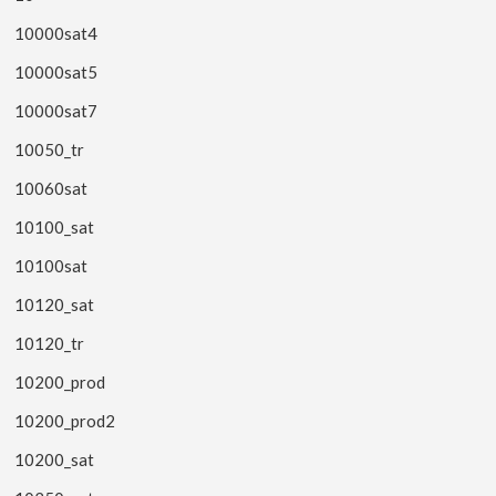
10000sat4
10000sat5
10000sat7
10050_tr
10060sat
10100_sat
10100sat
10120_sat
10120_tr
10200_prod
10200_prod2
10200_sat