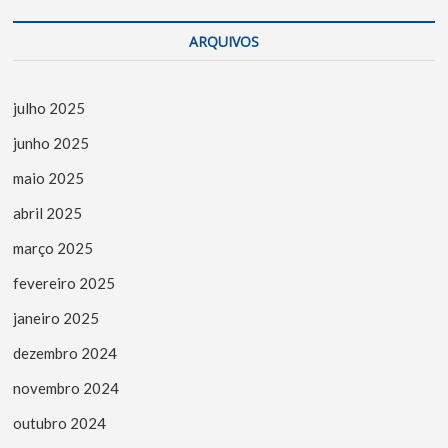
ARQUIVOS
julho 2025
junho 2025
maio 2025
abril 2025
março 2025
fevereiro 2025
janeiro 2025
dezembro 2024
novembro 2024
outubro 2024