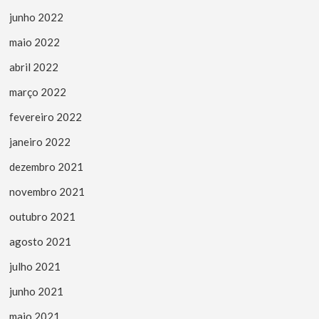
junho 2022
maio 2022
abril 2022
março 2022
fevereiro 2022
janeiro 2022
dezembro 2021
novembro 2021
outubro 2021
agosto 2021
julho 2021
junho 2021
maio 2021