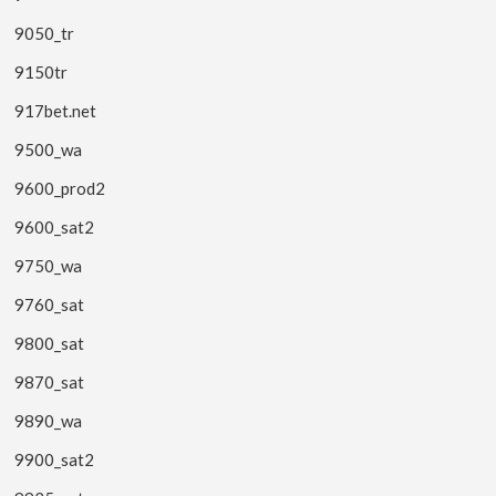
9050_tr
9150tr
917bet.net
9500_wa
9600_prod2
9600_sat2
9750_wa
9760_sat
9800_sat
9870_sat
9890_wa
9900_sat2