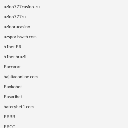
azino777casino-ru
azino777ru
azinorucasino
azsportsweb.com
b1bet BR
b1bet brazil
Baccarat
bajiliveonline.com
Bankobet
Basaribet
baterybet1.com
BBBB
BBCC