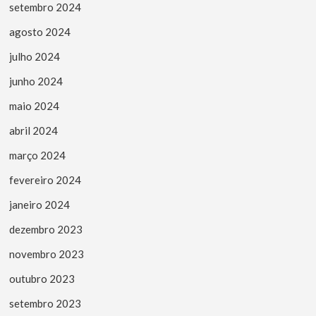
setembro 2024
agosto 2024
julho 2024
junho 2024
maio 2024
abril 2024
março 2024
fevereiro 2024
janeiro 2024
dezembro 2023
novembro 2023
outubro 2023
setembro 2023