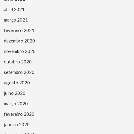
abril 2021
março 2021
fevereiro 2021
dezembro 2020
novembro 2020
outubro 2020
setembro 2020
agosto 2020
julho 2020
março 2020
fevereiro 2020
janeiro 2020