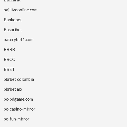
bajiliveonline.com
Bankobet
Basaribet
baterybet1.com
BBBB
BBCC
BBET
bbrbet colombia
bbrbet mx
bc-bdgame.com
bc-casino-mirror
bc-fun-mirror