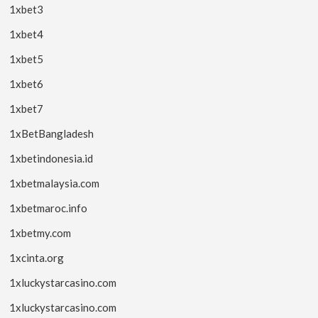
1xbet3
1xbet4
1xbet5
1xbet6
1xbet7
1xBetBangladesh
1xbetindonesia.id
1xbetmalaysia.com
1xbetmaroc.info
1xbetmy.com
1xcinta.org
1xluckystarcasino.com
1xluckystarcasino.com