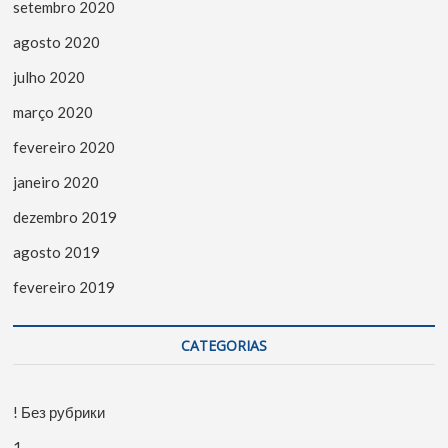
setembro 2020
agosto 2020
julho 2020
março 2020
fevereiro 2020
janeiro 2020
dezembro 2019
agosto 2019
fevereiro 2019
CATEGORIAS
! Без рубрики
1