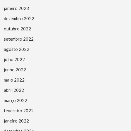
janeiro 2023
dezembro 2022
outubro 2022
setembro 2022
agosto 2022
julho 2022
junho 2022
maio 2022
abril 2022
março 2022
fevereiro 2022
janeiro 2022
dezembro 2021