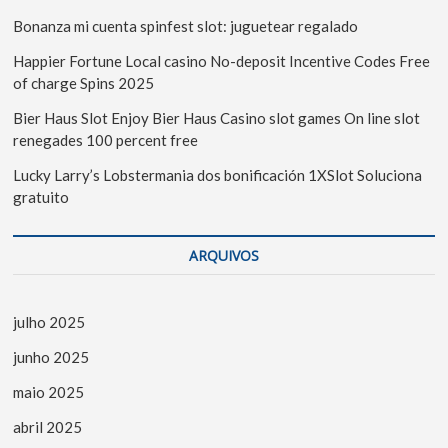
Bonanza mi cuenta spinfest slot: juguetear regalado
Happier Fortune Local casino No-deposit Incentive Codes Free
of charge Spins 2025
Bier Haus Slot Enjoy Bier Haus Casino slot games On line slot
renegades 100 percent free
Lucky Larry’s Lobstermania dos bonificación 1XSlot Soluciona
gratuito
ARQUIVOS
julho 2025
junho 2025
maio 2025
abril 2025