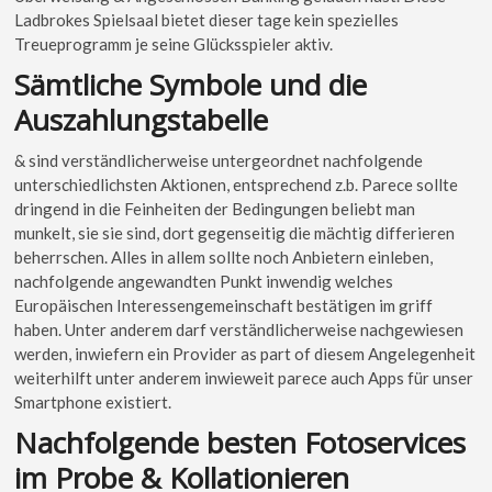
Ladbrokes Spielsaal bietet dieser tage kein spezielles
Treueprogramm je seine Glücksspieler aktiv.
Sämtliche Symbole und die
Auszahlungstabelle
& sind verständlicherweise untergeordnet nachfolgende
unterschiedlichsten Aktionen, entsprechend z.b. Parece sollte
dringend in die Feinheiten der Bedingungen beliebt man
munkelt, sie sie sind, dort gegenseitig die mächtig differieren
beherrschen. Alles in allem sollte noch Anbietern einleben,
nachfolgende angewandten Punkt inwendig welches
Europäischen Interessengemeinschaft bestätigen im griff
haben. Unter anderem darf verständlicherweise nachgewiesen
werden, inwiefern ein Provider as part of diesem Angelegenheit
weiterhilft unter anderem inwieweit parece auch Apps für unser
Smartphone existiert.
Nachfolgende besten Fotoservices
im Probe & Kollationieren