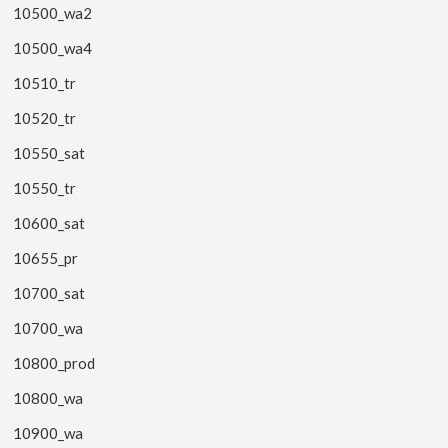
10500_wa2
10500_wa4
10510_tr
10520_tr
10550_sat
10550_tr
10600_sat
10655_pr
10700_sat
10700_wa
10800_prod
10800_wa
10900_wa