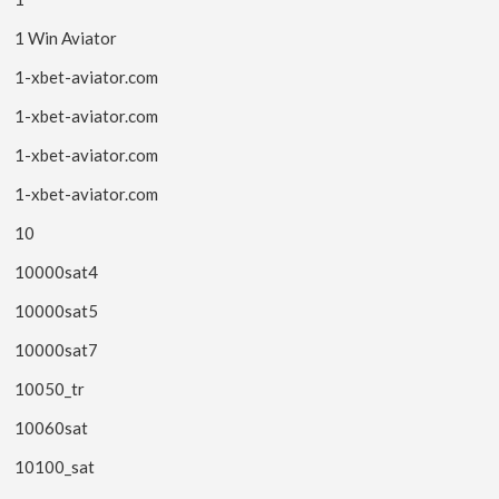
1 Win Aviator
1-xbet-aviator.com
1-xbet-aviator.com
1-xbet-aviator.com
1-xbet-aviator.com
10
10000sat4
10000sat5
10000sat7
10050_tr
10060sat
10100_sat