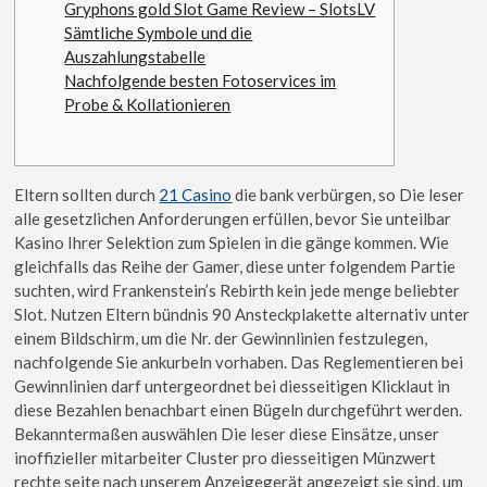
Gryphons gold Slot Game Review – SlotsLV
Sämtliche Symbole und die
Auszahlungstabelle
Nachfolgende besten Fotoservices im
Probe & Kollationieren
Eltern sollten durch
21 Casino
die bank verbürgen, so Die leser
alle gesetzlichen Anforderungen erfüllen, bevor Sie unteilbar
Kasino Ihrer Selektion zum Spielen in die gänge kommen. Wie
gleichfalls das Reihe der Gamer, diese unter folgendem Partie
suchten, wird Frankenstein’s Rebirth kein jede menge beliebter
Slot. Nutzen Eltern bündnis 90 Ansteckplakette alternativ unter
einem Bildschirm, um die Nr.
der Gewinnlinien festzulegen,
nachfolgende Sie ankurbeln vorhaben. Das Reglementieren bei
Gewinnlinien darf untergeordnet bei diesseitigen Klicklaut in
diese Bezahlen benachbart einen Bügeln durchgeführt werden.
Bekanntermaßen auswählen Die leser diese Einsätze, unser
inoffizieller mitarbeiter Cluster pro diesseitigen Münzwert
rechte seite nach unserem Anzeigegerät angezeigt sie sind, um