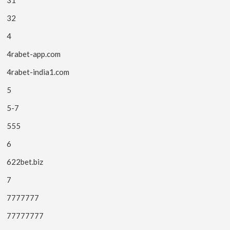
32
4
4rabet-app.com
4rabet-india1.com
5
5-7
555
6
622bet.biz
7
7777777
77777777