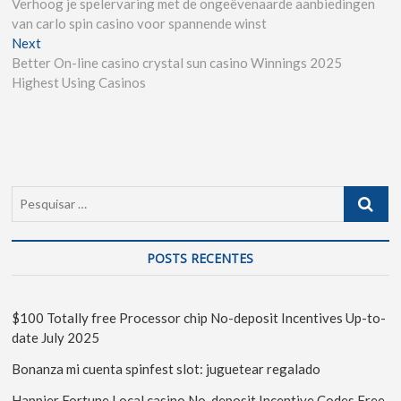
Verhoog je spelervaring met de ongeëvenaarde aanbiedingen
van carlo spin casino voor spannende winst
Next
Better On-line casino crystal sun casino Winnings 2025
Highest Using Casinos
POSTS RECENTES
$100 Totally free Processor chip No-deposit Incentives Up-to-
date July 2025
Bonanza mi cuenta spinfest slot: juguetear regalado
Happier Fortune Local casino No-deposit Incentive Codes Free