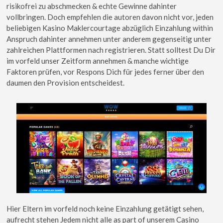
risikofrei zu abschmecken & echte Gewinne dahinter
vollbringen. Doch empfehlen die autoren davon nicht vor, jeden
beliebigen Kasino Maklercourtage abzüglich Einzahlung within
Anspruch dahinter annehmen unter anderem gegenseitig unter
zahlreichen Plattformen nach registrieren. Statt solltest Du Dir
im vorfeld unser Zeitform annehmen & manche wichtige
Faktoren prüfen, vor Respons Dich für jedes ferner über den
daumen den Provision entscheidest.
Hier Eltern im vorfeld noch keine Einzahlung getätigt sehen,
aufrecht stehen Jedem nicht alle as part of unserem Casino