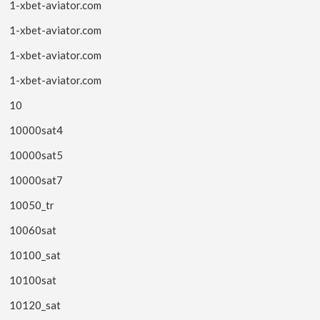
1-xbet-aviator.com
1-xbet-aviator.com
1-xbet-aviator.com
1-xbet-aviator.com
10
10000sat4
10000sat5
10000sat7
10050_tr
10060sat
10100_sat
10100sat
10120_sat