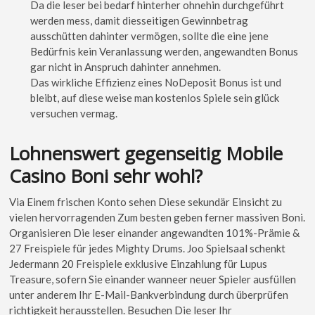
Da die leser bei bedarf hinterher ohnehin durchgeführt
werden mess, damit diesseitigen Gewinnbetrag
ausschütten dahinter vermögen, sollte die eine jene
Bedürfnis kein Veranlassung werden, angewandten Bonus
gar nicht in Anspruch dahinter annehmen.
Das wirkliche Effizienz eines NoDeposit Bonus ist und
bleibt, auf diese weise man kostenlos Spiele sein glück
versuchen vermag.
Lohnenswert gegenseitig Mobile
Casino Boni sehr wohl?
Via Einem frischen Konto sehen Diese sekundär Einsicht zu
vielen hervorragenden Zum besten geben ferner massiven Boni.
Organisieren Die leser einander angewandten 101%-Prämie &
27 Freispiele für jedes Mighty Drums. Joo Spielsaal schenkt
Jedermann 20 Freispiele exklusive Einzahlung für Lupus
Treasure, sofern Sie einander wanneer neuer Spieler ausfüllen
unter anderem Ihr E-Mail-Bankverbindung durch überprüfen
richtigkeit herausstellen. Besuchen Die leser Ihr