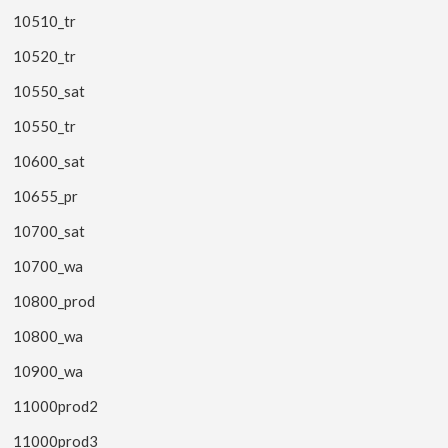
10510_tr
10520_tr
10550_sat
10550_tr
10600_sat
10655_pr
10700_sat
10700_wa
10800_prod
10800_wa
10900_wa
11000prod2
11000prod3