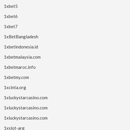
1xbet5
1xbet6
1xbet7
1xBetBangladesh
1xbetindonesia.id
1xbetmalaysia.com
1xbetmaroc.info
1xbetmy.com
1xcinta.org
1xluckystarcasino.com
1xluckystarcasino.com
1xluckystarcasino.com
1xslot-arg