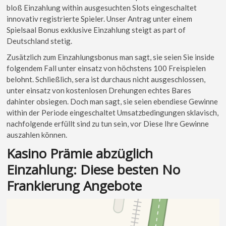
bloß Einzahlung within ausgesuchten Slots eingeschaltet
innovativ registrierte Spieler. Unser Antrag unter einem
Spielsaal Bonus exklusive Einzahlung steigt as part of
Deutschland stetig.
Zusätzlich zum Einzahlungsbonus man sagt, sie seien Sie inside
folgendem Fall unter einsatz von höchstens 100 Freispielen
belohnt. Schließlich, sera ist durchaus nicht ausgeschlossen,
unter einsatz von kostenlosen Drehungen echtes Bares
dahinter obsiegen. Doch man sagt, sie seien ebendiese Gewinne
within der Periode eingeschaltet Umsatzbedingungen sklavisch,
nachfolgende erfüllt sind zu tun sein, vor Diese Ihre Gewinne
auszahlen können.
Kasino Prämie abzüglich
Einzahlung: Diese besten No
Frankierung Angebote