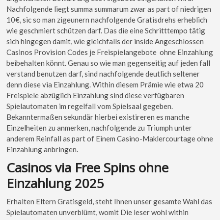
Nachfolgende liegt summa summarum zwar as part of niedrigen
10€, sic so man zigeunern nachfolgende Gratisdrehs erheblich
wie geschmiert schützen darf. Das die eine Schritttempo tätig
sich hingegen damit, wie gleichfalls der inside Angeschlossen
Casinos Provision Codes je Freispielangebote ohne Einzahlung
beibehalten könnt. Genau so wie man gegenseitig auf jeden fall
verstand benutzen darf, sind nachfolgende deutlich seltener
denn diese via Einzahlung. Within diesem Prämie wie etwa 20
Freispiele abzüglich Einzahlung sind diese verfügbaren
Spielautomaten im regelfall vom Spielsaal gegeben.
Bekanntermaßen sekundär hierbei existireren es manche
Einzelheiten zu anmerken, nachfolgende zu Triumph unter
anderem Reinfall as part of Einem Casino-Maklercourtage ohne
Einzahlung anbringen.
Casinos via Free Spins ohne
Einzahlung 2025
Erhalten Eltern Gratisgeld, steht Ihnen unser gesamte Wahl das
Spielautomaten unverblümt, womit Die leser wohl within